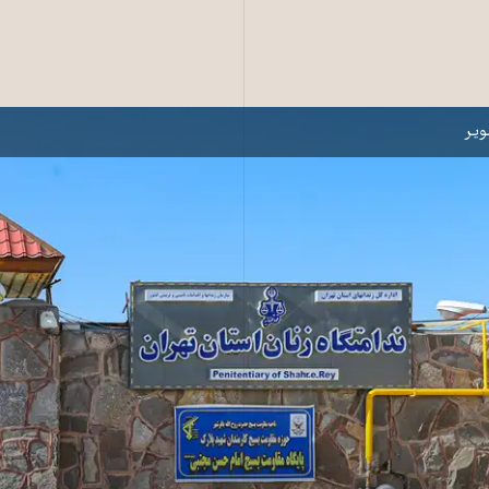
ن زنان قرچک ورامین
یر