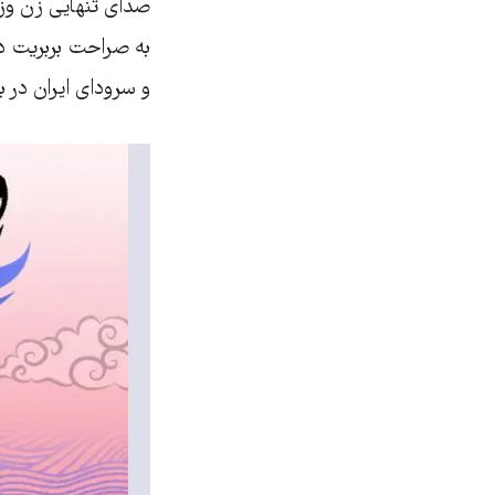
صدای تنهایی زن وز
به صراحت بربریت د
و سرود‌ای ایران در ب