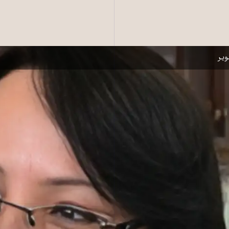
اعر
یر