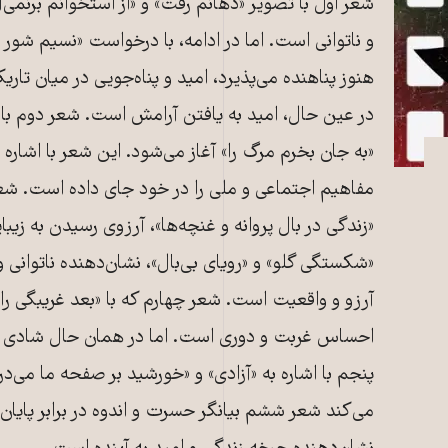
شعر اول با تصویر «دهانم رفت» و «از استخوانم برنمی‌
و ناتوانی است. اما در ادامه، با درخواست «نسیم شور د
هنوز پناهنده می‌پذیرد، امید و پناه‌جویی در میان تاری
در عین حال، امید به یافتن آرامش است. شعر دوم با 
«به جان بخرم مرگ را» آغاز می‌شود. این شعر با اشاره ب
مفاهیم اجتماعی و ملی را در خود جای داده است. شع
«زندگی در بال پروانه و غنچه‌ها»، آرزوی رسیدن به زیبای
«شکستگی گلو» و «رویای بی‌بال»، نشان‌دهنده ناتوان
آرزو و واقعیت است. شعر چهارم که با «بعد غریبگی را 
احساس غربت و دوری است. اما در همان حال شادی و 
پنجم با اشاره به «آزادی» و «خورشید بر صفحه ما می‌درخ
می‌کند شعر ششم بیانگر حسرت و اندوه در برابر پایا