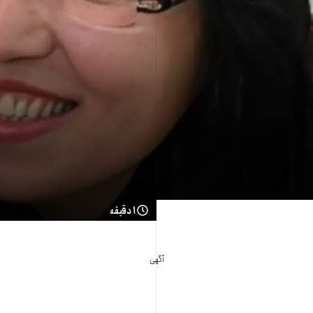
۱ دقیقه
آگهی