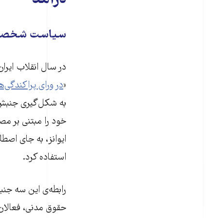
درآمد
سیاست شخص
در سال انقلاب ایران- ۱۹۷۹- کتابی به 
«
در ورای پراکندگی‌ه
به شکل‌گیری جنبش ز
خود را مبتنی بر مص
ایوانز، به جای اص
استفاده کرد.
رابطه‌ی این سه جنب
حقوق مدنی، فعالان