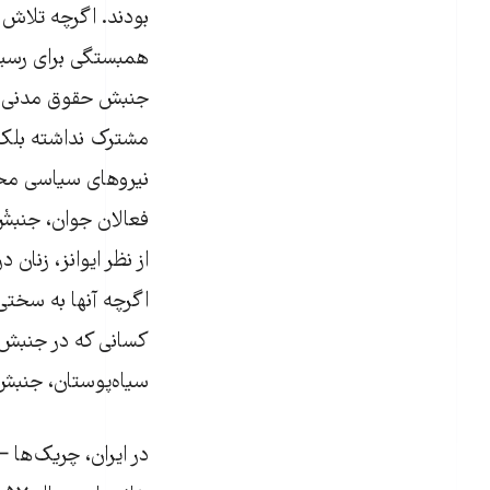
بودند. اگرچه تلاش 
همبستگی برای رسید
جنبش حقوق مدنی شی
مشترک نداشته بلکه ب
نیروهای سیاسی مخال
‌فعالان جوان، جنبشْ
از نظر ایوانز، زنا
اگرچه آنها به سختی
کسانی که در جنبش 
سیاه‌پوستان، جنبش
در ایران، چریک‌ها –