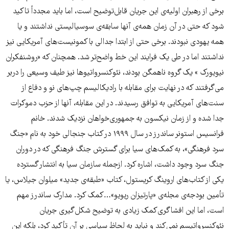
برخی از رهبران اولیه‌ی این جریان قابل‌توضیح است، اما باید مجدداً تاکید
شود که حتی در آن زمان همه‌ی آنها سابقه‌ی سوسیالیستی نداشتند و یا
همه یهودی نبودند. برخی حتی از ابتدا جدالی با کمونیست‌های آمریکایی نیز
نداشتند اما در طی یک فرایند این خط واضح‌تر شد. همچنان که «روشنفکران
نیویورک » یک گروه ناهمگن بودند، نئوکنسرواتیوها نیز طیف وسیعی را دربر
می‌گرفتند که در نهایت برای مقابله با رادیکالیسم چپ‌های نو و دفاع از
سنت‌های آمریکایی به توافق رسیدند. در این مقابله، آنها از حزب دموکرات
جدا شده و از زمان نیکسون به جمهوری‌خواهان نزدیک شدند. خانم
فرانسیس استونر ساندرز در سال ۱۹۹۹ در کتاب جنجالی خود به نام «جنگ
سرد فرهنگی»، به کمک‌های سیا برای گسترش جنگ فرهنگی که در دوران
جنگ سرد وجود داشت، اشاره کرد. ازجمله سازمان سیا به انتشار گسترده
یکی از کتاب‌های اروینگ کریستول، کتاب «طبقه‌ی جدید» میلوان جیلاس، یا
تأمین بودجه‌ی مجله‌ی «پارتیزان ریویو»…کمک کرد. مدارک ساندرز مهم
است، اما این افشاگری‌کمک زیادی به توضیح شکل‌گیری جریان‌
نئوکنسرواتیسم نمی‌کند و نباید به لحاظ سیاسی بر آن تأکید کرد، بلکه این