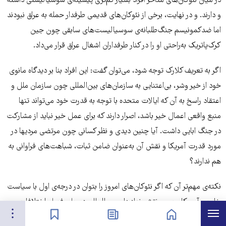
در میان نئوکان‌های متأخر افراد بسیار کم‌تری پیشینه‌ی سوسیالیستی داشته
و دارند. و در نهایت، برخی از نئوکان‌های قدیمی طرفدار حمله به عراق نبودند
اما ضدکمونیسم جنگ‌طلبانه‌ی سوسیالیست‌های سابقی چون جین
کرک‌پاتریک به‌راحتی او را در کنار طرفداران اشغال عراق قرار می‌داد.
اگر به تعریف کلارک توجه شود، می‌توان گفت: این افراد بنا بر دیدگاه مانوی
خود از خیر وشر، بی‌اعتنایی به سازمان‌های بین‌المللی چون سازمان ملل و
اعتقاد راسخ به آن که ایالات متحده با توجه به قدرت خود می‌تواند تنها
منبع واقعی اعمال خیر باشد، اصرار دارند که برای عمل خیر نباید از مشارکت
در جنگ ابایی داشت. آیا چنین دیدی و نظر کسانی چون مرتضی مردیها در
مورد قدرت آمریکا و نقش آن به‌عنوان ضامن ثبات، شباهت‌های فراوانی به
هم ندارند؟
نکته‌ی مهم‌تر آن که اگر نئوکان‌های امروز را بتوان در درجه‌ی اول با سیاست
خارجی آمریکا‌محور و نقش نهادهای بین‌المللی در حل‌و‌فصل اختلافات،
هرست
تنظیمات
صفحه نخست
اخبار
نشان‌گذاشته‌ها
تعریف کرد، آنگاه لازم است بر این نکته نیز تأکید کرد که در تاریخ نیم‌قرن