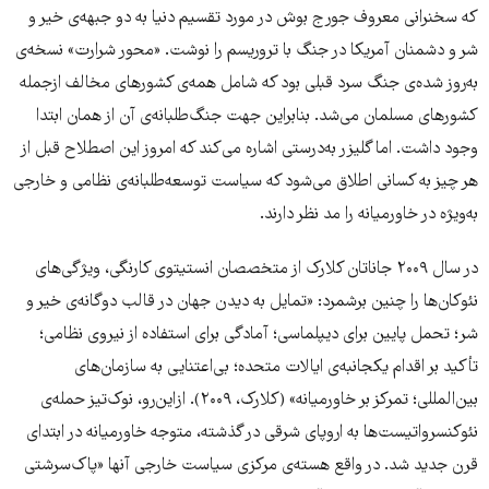
که سخنرانی معروف جورج بوش در مورد تقسیم دنیا به دو جبهه‌ی خیر و
شر و دشمنان آمریکا در جنگ با تروریسم را نوشت. «محور شرارت» نسخه‌ی
به‌روز شده‌ی جنگ سرد قبلی بود که شامل همه‌ی کشورهای مخالف ازجمله
کشورهای مسلمان می‌شد. بنابراین جهت جنگ‌طلبانه‌ی آن از همان ابتدا
وجود داشت. اما گلیزر به‌درستی اشاره می‌کند که امروز این اصطلاح قبل از
هر چیز به کسانی اطلاق می‌شود که سیاست توسعه‌طلبانه‌ی نظامی و خارجی
به‌ویژه در خاورمیانه را مد نظر دارند.
در سال ۲۰۰۹ جاناتان کلارک از متخصصان انستیتوی کارنگی، ویژگی‌های
نئوکان‌ها را چنین برشمرد: «تمایل به دیدن جهان در قالب دوگانه‌ی خیر و
شر؛ تحمل پایین برای دیپلماسی؛ آمادگی برای استفاده از نیروی نظامی؛
تأکید بر اقدام یکجانبه‌ی ایالات متحده؛ بی‌اعتنایی به سازمان‌های
بین‌المللی؛ تمرکز بر خاورمیانه» (کلارک، ۲۰۰۹). از‌این‌رو، نوک‌تیز حمله‌ی
نئوکنسرواتیست‌ها به اروپای شرقی در گذشته، متوجه خاورمیانه در ابتدای
قرن جدید شد. در واقع هسته‌ی مرکزی سیاست خارجی آنها «پاک‌سرشتی