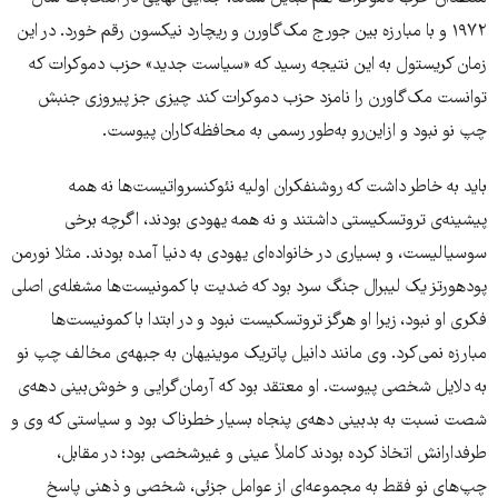
۱۹۷۲ و با مبارزه بین جورج مک‌گاورن و ریچارد نیکسون رقم خورد. در این
زمان کریستول به این نتیجه رسید که «سیاست جدید» حزب دموکرات که
توانست مک‌گاورن را نامزد حزب دموکرات کند چیزی جز پیروزی جنبش
چپ نو نبود و از‌این‌رو به‌طور رسمی به محافظه‌کاران پیوست.
باید به خاطر داشت که روشنفکران اولیه نئوکنسرواتیست‌ها نه همه
پیشینه‌ی تروتسکیستی داشتند و نه همه یهودی بودند، اگرچه برخی
سوسیالیست، و بسیاری در خانواده‌ای یهودی به دنیا آمده بودند. مثلا نورمن
پودهورتز یک لیبرال جنگ سرد بود که ضدیت با کمونیست‌ها مشغله‌ی اصلی
فکری او نبود، زیرا او هرگز تروتسکیست نبود و در ابتدا با کمونیست‌‌ها
مبارزه نمی‌کرد. وی مانند دانیل پاتریک موینیهان به جبهه‌ی مخالف چپ نو
به دلایل شخصی پیوست. او معتقد بود که آرمان‌گرایی و خوش‌بینی دهه‌ی
شصت نسبت به بدبینی دهه‌ی پنجاه بسیار خطرناک بود و سیاستی که وی و
طرفدارانش اتخاذ کرده بودند کاملاً عینی و غیرشخصی بود؛ در مقابل،
چپ‌های نو فقط به مجموعه‌ای از عوامل جزئی، شخصی و ذهنی پاسخ