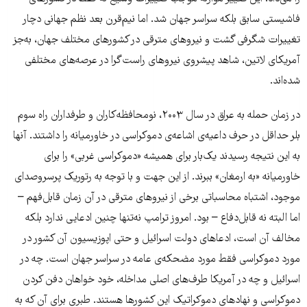
فاشیستی سابق بلکه سراسر جهان شد. اما نیم‌قرن بعد نظم جهانی دچار
تغییرات شگرفی گشت و نیروهای مترقی در کشورهای مختلف جهان، به‌جز
آمریکای لاتین، شاهد پیشروی نیروهای راست‌گرا در عرصه‌های مختلفی
شده‌اند.
در زمان حمله به عراق در سال ۲۰۰۳، نومحافظه‌کاران و طرفداران راه سوم
بلر حداقل در حرف داعیه‌ی اشاعه‌ی دموکراسی در خاورمیانه را داشتند. آنها
به این نتیجه رسیدند یک‌بار برای همیشه «دموکراسی غربی» را برای
خاورمیانه «به ارمغان» ببرند. از این جهت و با توجه به رتوریک پرسروصدای
موجود، اشتباه محاسباتی برخی از نیروهای مترقی در آن زمان قابل‌فهم –
اما البته نه قابل‌دفاع – بود. امروز ترامپ نه‌تنها چنین ادعایی ندارد بلکه
مخالف آن است، ادعاهای دولت اسرائیل و حتی اپوزیسیون آن کشور در
مورد دموکراسی فقط مورد مضحکه‌ی عامه در سراسر جهان است. چه در
اسرائیل و چه در آمریکا طرف‌های اصلی مداخله، خود خواهان دفن کردن
دموکراسی و نهادهای دموکراتیک این کشورها هستند. طبری برای آن که به