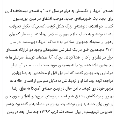
حمله‌ی آمریکا و انگلستان به عراق در سال ۲۰۰۳ و نقشه‌ی نومحافظه‌کاران
برای ایجاد یک خاورمیانه‌ی جدید، موجب انشقاق در میان اپوزیسیون
گشت. دو ائتلاف نانوشته‌ی بزرگ شکل گرفت. کسانی که نگران تحولات
منطقه بودند و به حمایت از جمهوری اسلامی پرداختند و عده‌ای که برای
رهایی از استبداد جمهوری اسلامی به «ائتلاف آمریکا» پیوستند. در سال
۲۰۰۲ مجاهدین خلق در یک کنفرانس مطبوعاتی وجود دو قرارگاه هسته‌ای
ایران در نطنز و اراک را افشا کردند. این که آیا اطلاعات توسط اسرائیلی‌ها به
مجاهدین داده شده بود یا نه همچنان مورد بحث است اما در آن زمان
طرفداران رضا پهلوی گفتند که اسرائیل قبل از مجاهدین به رضا پهلوی
مراجعه کرده بود، اما او و نزدیکانش به دلایل سیاسی از افشای اطلاعات
مزبور خودداری کردند. با این حال در زمان حمله‌ی آمریکا به عراق، رضا
پهلوی و نزدیکانش مشتاقِ به واقعیت پیوستن طرح‌های افرادی چون جان
بولتون برای حمله به ایران بودند. رضا پهلوی در مصاحبه‌ای گفته بود چشم
اختاپوسِ تروریسم در ایران است. (شاکری، ۱۳۹۷) چند سال بعد در زمان