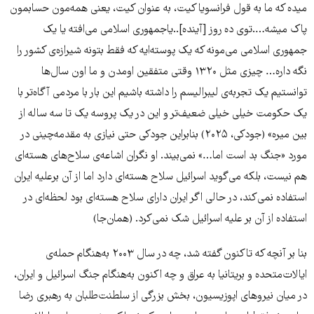
میده که ما به قول فرانسویا کیت، به عنوان کیت، یعنی همه‌مون حسابمون
پاک میشه….توی ده روز [آینده]..یاجمهوری اسلامی می‌افته یا یک
جمهوری اسلامی می‌مونه که یک پوسته‌ایه که فقط بتونه شیرازه‌ی کشور را
نگه داره… چیزی مثل ۱۳۲۰ وقتی متفقین اومدن و ما اون سال‌ها
توانستیم یک تجربه‌ی لیبرالیسم را داشته باشیم این بار با مردمی آگاه‌تر با
یک حکومت خیلی خیلی ضعیف‌تر و این در یک پروسه یک تا سه ساله از
بین میره» (جودکی، ۲۰۲۵) بنابراین جودکی حتی نیازی به مقدمه‌چینی در
مورد «جنگ بد است اما…» نمی‌بیند. او نگران اشاعه‌ی سلاح‌های هسته‌ای
هم نیست، بلکه می‌گوید اسرائیل سلاح هسته‌ای دارد اما از آن برعلیه ایران
استفاده‌ نمی‌کند، در حالی اگر ایران دارای سلاح هسته‌ای بود لحظه‌ای در
استفاده‌ از آن بر علیه اسرائیل شک نمی‌کرد. (همان‌جا)
بنا بر آنچه که تاکنون گفته شد، چه در سال ۲۰۰۳ به‌هنگام حمله‌ی
ایالات‌متحده و بریتانیا به عراق و چه اکنون به‌هنگام جنگ اسرائیل و ایران،
در میان نیروهای اپوزیسیون، بخش بزرگی از سلطنت‌طلبان به رهبری رضا