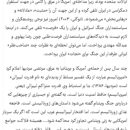
ایالات متحده بودند زیرا مداخله‌ی آمریکا در عراق را گامی در جهت استقرار
دمکراسی در ایران تلقی کرده و از این جهت آن را «مثبت»، «عادلانه» و
«رهایی‌بخش» می‌شمردند. (توکلی، ۲۰۰۳) امروز نیز برخی روشنفکران و
سیاستمداران جنگ اسرائیل و ایران را یک «فرصت» تلقی می‌کنند. در اینجا
لازم نیست به دیدگاه‌های سیاستمداران فرصت‌طلبی چون رضا پهلوی و
عبدالله مهتدی پرداخت، اما می‌توان لحظه‌ای به نظرات چند «صاحب‌نظر»
ایرانی طرفدار این جنگ برای «نجات» ایران پرداخت.
چند سال پس از حمله‌ی آمریکا و بریتانیا به عراق، مرتضی مردیها اعلام کرد
«امپریالیسم عبارت از یک تفسیر مسلط از پدیده‌ای به نام قدرت لیبرالی»
است (مردیها، ۱۳۸۶). بنا بر استنباط وی قدرت متراکم لیبرالی (یعنی
امپریالیسم) حافظ امنیت دنیا است. به گفته‌ی او «بسیاری از چیزهایی که
درباره‌ی جنگ ویتنام گفته می‌شود داستان‌های ژورنالیستی است. فاجعه
غذای ژورنالیسم است. اما افتخار لیبرالیسم غرب این است که اگر یک سرباز
امریکایی به زنی ویتنامی تجاوز کرد محاکمه شود… همیشه فلاکت جوامع
را به قدرت‌های لیبرالی نسبت می‌دهیم. این… قابل دفاع نیست. من