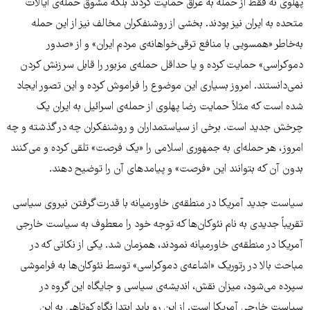
پهلوی نه فقط از حمله به عراق حمایت کردند بلکه مشوق حمله‌ی ایالات
متحده به ایران نیز بودند. بخشی از روشنفکران مخالف نیز از این حمله
به‌خاطر «همسویی با منافع ترقی‌خواهانه‌ی مردم ایران» و از «صدور
دموکراسی» حمایت کرده و یا حداقل حمله‌ی مزبور را قابل سرزنش کردن
نمی‌دانستند. امروز بسیاری این موضوع را فراموش کرده و این تصور ایجاد
شده است که مثلاً حمایت رضا پهلوی از حمله‌ی اسرائیل به ایران یک
چرخش جدید است. برخی از سیاستمداران و روشنفکران چه در گذشته و چه
امروز، هر حمله‌ای به جمهوری اسلامی را «یک فرصت» تلقی کرده و می‌کنند
بدون آن که بتوانند این «فرصت» و پیامدهای آن را توضیح دهند.
سیاست جدید آمریکا در منطقه‌ی خاورمیانه با قدرت‌گرفتن نیروی سیاسی
تقریباً جدیدی به نام نئوکان‌ها که توجه خود را معطوف به سیاست خارجی
آمریکا در منطقه‌ی خاورمیانه نمودند، همزمان شد. یکی از نکاتی که در
مباحث بالا در رتوریک «اشاعه‌ی دموکراسی» توسط نئوکان‌ها به فراموشی
سپرده می‌شود، میزان نقش، اندیشه‌ی سیاسی و جایگاه این گروه در
سیاست خارجی آمریکا است. از این رو باید ابتدا نگاه کوتاهی به این