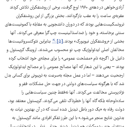
آزادی‌خواهی در دهه‌ی ۱۹۶۰ اوج گرفت، برخی از روشنفکران تلاش کردند
عقربه‌ی ساعت را به عقب بازگردانند. بخش بزرگی از این روشنفکران
تروتسکیست‌هایی بودند که در دوران دانشجویی به مقابله با کمونیست‌های
سنتی برخاسته، و خود را ضداستالینیست چپ‌گرا معرفی می‌کردند. آنها
بخشی از «روشنفکران نیویورک» بودند.
[۵]
بنابراین نئوکنسرواتیست‌ها
مخالفان اصلی ایدئولوژیک چپ نو محسوب می‌شدند. اروینگ کریستول و
دانیل بل اگرچه نام «مصلحت عمومی» را برای مجله‌ی خود انتخاب کرده
بودند – یعنی با این شعار که آنها مصالح عمومی را بر مصالح ایدئولوژیک
ارجحیت می‌دهند – اما در عمل مجله به‌سرعت به تریبونی برای کسانی بدل
شد که با هرگونه سیاست‌های دولتی در جهت حل مشکلات فقر و
نژادپرستی مخالفت می‌کردند. آنها نه‌فقط چنین سیاست‌هایی را
ساده‌لوحانه بلکه گاه آنها را خطرناک تلقی می‌کردند. کریستول معتقد بود،
دولت رفاه به «یک دور باطل تبدیل شده است که در آن بهترین نیات به
بدترین نتایج منجر می‌شود.» با این طرز تفکر افرادی مانند کریستول به
منتقدان حزب دموکرات هم تبدیل شدند. جدایی نهایی در انتخابات سال