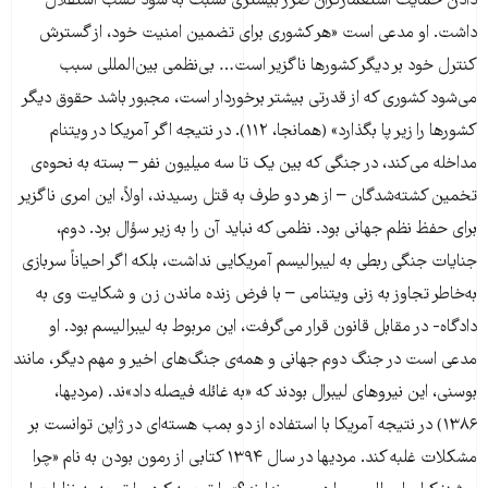
دادن حمایت استعمارگران ضرر بیشتری نسبت به سود کسب استقلال
داشت. او مدعی است «هر کشوری برای تضمین امنیت خود، از گسترش
کنترل خود بر دیگر کشورها ناگزیر است… بی‌نظمی بین‌المللی سبب
می‌شود کشوری که از قدرتی بیشتر برخوردار است، مجبور باشد حقوق دیگر
کشورها را زیر پا بگذارد» (همانجا، ۱۱۲). در نتیجه اگر آمریکا در ویتنام
مداخله می‌کند، در جنگی که بین یک تا سه میلیون نفر – بسته به نحوه‌ی
تخمین کشته‌شدگان – از هر دو طرف به قتل رسیدند، اولاً، این امری ناگزیر
برای حفظ نظم جهانی بود. نظمی که نباید آن را به زیر سؤال برد. دوم،
جنایات جنگی ربطی به لیبرالیسم آمریکایی نداشت، بلکه اگر احیاناً سربازی
به‌خاطر تجاوز به زنی ویتنامی – با فرض زنده ماندن زن و شکایت وی به
دادگاه- در مقابل قانون قرار می‌گرفت، این مربوط به لیبرالیسم بود. او
مدعی است در جنگ دوم جهانی و همه‌ی جنگ‌های اخیر و مهم دیگر، مانند
بوسنی، این نیروهای لیبرال بودند که «به غائله فیصله داد»ند. (مردیها،
۱۳۸۶) در نتیجه آمریکا با استفاده از دو بمب هسته‌ای در ژاپن توانست بر
مشکلات غلبه کند. مردیها در سال ۱۳۹۴ کتابی از رمون بودن به نام «چرا