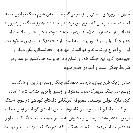
میهن ما روزهای سختی را از سر می‌گذراند. سایه‌ی شوم جنگ بر ایران سایه
انداخته است. زمانی که طرح این نوشته ریخته شد هنوز «جنگ دوازده‌روزه»
به پایان نرسیده بود. اعلام آتش‌بس نیم‌بند موجب خوشحالی زیاد شد اما
خطر جنگ را از سر کشور برنداشته است. از طرف دیگر با افزایش سرکوب در
ایران و اخراج بی‌شرمانه و غیرانسانی مهاجرین افغانستانی، یکی دیگر از
چهره‌های کریه این جنگ خود را نشان داد. بنابر شواهد، کشور در عمل در
شرایط جنگی است و آینده‌ی صلح مبهم.
بیش از یک قرن پیش، درست به‌هنگام جنگ روسیه و ژاپن، و شکست
روسیه در جنگ مزبور که مواد محترقه‌ی زیادی را برای انقلاب ۱۹۰۵ آماده
کرد، مارک تواین نویسنده معروف آمریکایی داستان کوتاهی در مورد «جنگ
آمریکا-اسپانیا و فیلیپین-آمریکا» نوشت. این داستان کوتاه در زمان حیات
تواین منتشر نشد. دوستان و ناشرش به خاطر ماهیت ضد جنگ کتاب، او را
به عدم‌انتشار آن ترغیب کردند. هنگامی که تصویرگر کتاب‌هایش از او پرسید