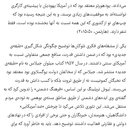
می‌دادند. پودهورتز معتقد بود که در آمریکا یهودیان با پیشینه‌ی کارگری
توانسته‌اند به موفقیت‌های زیادی برسند، و به این نتیجه رسیده بود که
چپ‌های نو از کشوری که این همه نسبت به آنها بخشنده بوده است، فقط
تنفر دارند. (هارتمن، ۲۰۱۵:۵۰)
یکی از مشغله‌های فکری نئو‌کان‌ها توضیح چگونگی شکل‌گیری «طبقه‌ی
جدیدی» بود که در ضمن داشتن قدرت، منافع جمعی متفاوتی نسبت به
آمریکای سنتی داشتند. در سال ۱۹۵۷ کتاب میلوان جیلاس به نام «طبقه‌ی‌
جدید» منتشر شد. جیلاس که از مخالفان دولت یوگسلاوی بود معتقد بود
که نخبگان کمونیست نه از طریق ثروت بلکه با کسب دانش به قدرت
می‌رسند. لیونل تریلینگ بر این اساس، «فرهنگ دشمنی» را تدوین کرد که به
گفته‌ی وی ایده‌های دشمنی از طریق مناطق بسته‌ی بوهمی به توده‌ی مردم
منتقل می‌شد. این تئوری تلاش می‌کرد تا چرخش «ضدآمریکایی»
دانشگاهیان، هنرمندان، خبرنگاران و حتی برخی از افرادی را که در نهادهای
دولتی و نظارتی فعالیت داشتند توضیح دهد. باید به خاطر آورد که برای