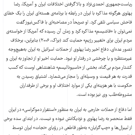
ریاست‌جمهوری احمدی‌نژاد و بالا گرفتن اختلافات ایران و آمریکا، رضا
پهلوی هرگونه مذاکره با ایران در رابطه با برنامه‌ی هسته‌ای ایران را یک خطای
فاحش سیاسی تلقی کرد. او صریحاً در مصاحبه‌ای با فاکس‌نیوز گفت
نمی‌توان با «فاشیسم» مذاکره کرد و زمان آن رسیده که آمریکا از خواسته‌ی
مردم ایران برای «تغییر رژیم» حمایت کند (براک، ۲۰۰۶) بنابراین، برخلاف
تصور عده‌ای، دفاع اخیر رضا پهلوی از حملات اسرائیل به ایران به‌هیچ‌وجه
غیرمنتظره و یا چرخشی در رفتار او نبود. حمایت اخیر او از تجاوز به ایران و
کشتار مردم بی‌گناه، بخشی از «ناسیونالیسم» شاهنشاهی اوست که کسب
قدرت به هر قیمت و وسیله‌ای را مجاز می‌شمارد. اشتیاق رسیدن به
حکومت با هر هزینه‌ای یکی از موارد اختلاف او و برخی از طرفداران
مشروطه‌طلب وی نیز بوده است.
اما دفاع از حملات خارجی به ایران به منظور «استقرار دموکراسی» در ایران
فقط منحصر به رضا پهلوی و نزدیکانش نبوده و نیست. در ابتدای سده برخی
از لیبرال‌ها و «چپ‌گرایان» به‌طور قاطعی در رؤیای «نجات» ایران توسط