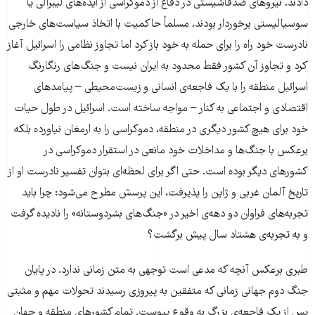
دادند. نیروهای ضدفاشیستی در دفاع از دموکراسی از ایده‌های لیبرالی یا
سوسیالیستی برخوردار بودند. مسلماً حاکمیت با اتخاذ سیاست‌های خارجی
نادرست خود راه را برای حمله به خود باز کرد اما تجاوز نظامی را اسرائیل آغاز
کرد و تجاوز آن کشور فقط محدود به ایران نیست و جنگ‌های رنگارنگ
اسرائیل منطقه را با یک فاجعه‌ی انسانی و زیست‌محیطی – پیامدهای
اقتصادی و اجتماعی به کنار – مواجه ساخته است. اسرائیل در طول حیات
خود برای هیچ کشور دیگری در منطقه، دموکراسی را به ارمغان نیاورده بلکه
برعکس با جنگ‌ها و مداخلات خود مانعی در استقرار دموکراسی در
کشورهای دیگر بوده است. حتی اگر برای لحظه‌ای بتوان تفسیر نادرست او از
تاریخ آلمان غربی و ژاپن را پذیرفت، این پرسش مطرح می‌شود: چرا باید
تجربه‌های فراوان دو دهه‌ی اخیر در «جنگ‌های بشردوستانه» را نادیده گرفت
و به تجربه‌ی هشتاد سال پیش برگشت؟
طبری برعکس آنچه که مدعی است توجهی به متن زمانی ندارد. در پایان
جنگ دوم جهانی زمانی که متفقین به پیروزی رسیدند تحولات مهم و مثبتی
پس از یک فاجعه‌ی بزرگ به وقوع پیوست. تمام کشورهای منطقه و جهان