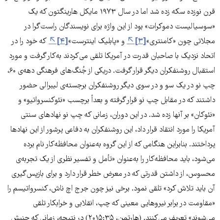
قرن نوزده سکه زده شد اما در سال ۱۹۷۳ مایکل هارینگتون که یک
«سوسیالیست دموکرات» بود از این واژه برای نویسندگان راست‌گرا در
مجلاتی چون «کامنتری»
[۳]
و «پابلیک اینترست»
[۴]
که خود را در
اتحاد نزدیک با صاحبان قدرت در آمریکا تلقی می‌کردند به‌کار گرفت و مورد
استقبال روشنفکران دیگر قرار گرفت. دریکی از جُنگ‌های فرهنگی دهه‌ی ۶۰،
چپ نو در یک سو و در سوی دیگر روشنفکران برجسته‌ی لیبرالی حضور
داشتند که در مقابل چپ نو قرار گرفته و بعداً برچسب «نئوکنسرواتیو» و
«نئوکان» بر آنها زده شد. در این دوران، زمانی که چپ نو نهادهای سنتی
آمریکا را مورد انتقاد قرار داد، این روشنفکران به دفاعی پرشور از این نهادها
پرداختند. بنابراین هنگامی که از این گروه به‌عنوان محافظه‌کار نام برده
می‌شود، باید محافظه‌کار را به‌عنوان «تأمل و تفسیر نظری از یک تجربه‌ی
محسوس، از داشتن قدرتی که در معرض خطر قرار دارد و برای بازپس‌گیری
آن باید تلاش کرد» تلقی نمود. برخی نیز چون جرج اچ ناش، کنسرواتیسم را
«مقاومت در برابر نیروهایی معینی که چپ، انقلابی و خرابکار تلقی
می‌شوند» تعریف می‌کنند. (هارتمن، ۲۰۱۵:۳۵) در نتیجه، زمانی که جنبش