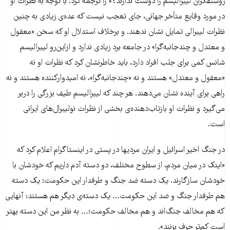
روشنفکران لیبرالیسم را دوست ندارند؟» را ترجمه کرد. با توجه به نظرات او
در مورد وقایع متأخر جهانی، جای تعجب نیست که عده‌ی زیادی به چنین
نظرات لیبرالی تمایل نشان ندهند. و برخلاف استدلال او که سخن «معقول
و معتدل و چندجانبه‌گرا» در جامعه برد زیادی ندارد و از‌این‌رو لیبرالیسم
شانس کمی برای جلب افراد دارد، باید خاطرنشان کرد که نظرات او نه
«معقول و معتدل» هستند و نه «چندجانبه‌گرا»، نه امید‌وارکننده هستند و نه
راهی برای آینده نشان می‌دهند. هر چند که لیبرالیسم طیف بزرگی را دربر
می‌گیرد و نظرات او بازتاب‌دهنده‌ی بخشی از نظرات نولیبرال‌های ایرانی
است.
در جنگ اخیر اسرائیل و ایران مردیها در پستی در اینستاگرام اعلام کرد که
«اینک در میان مردم، از سطوح مختلف، دو دسته آدم داریم که خودشان با
خودشان سازگارند. یک دسته ضد جنگ و طرفدار این حکومت؛ یک دسته
هم طرفدار جنگ و ضد این حکومت… یک دسته‌ی دیگر هم هستند: آنهایی
که هم مخالف جنگ‌اند و هم مخالف حکومت؛… به نظر من این دسته بهتر
است کم‌تر حرف بزنند».