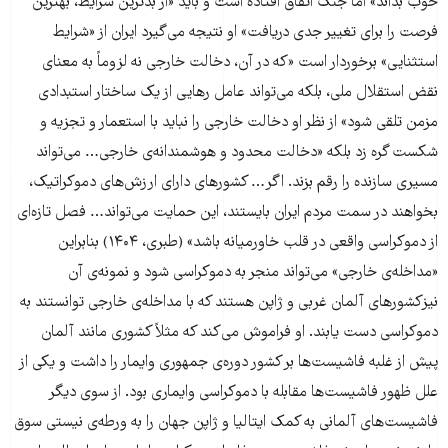
خوب بداند» اما جنگ اتفاق افتاده است و باید «از بدترین شرایط، بهترین
فرصت را برای تغییر جدی دریافت» او نتیجه می‌گیرد ایران از «شرایط
استثنایی» برخوردار است «که در آن، دخالت خارجی نه لزوماً به معنای
نقض استقلال ملی، بلکه می‌تواند عامل رهایی از یک ساختار استبدادی
مزمن تلقی شود» از نظر او دخالت خارجی را نباید با استعمار و تجزیه و
شکست گره زد بلکه «دخالت محدود و هوشمندانه‌ی خارجی… می‌تواند
مسیری سازنده را رقم بزند. اگر… کشورهای دارای ارزش‌های دموکراتیک،
بخواهند در سمت مردم ایران بایستند، این حمایت می‌تواند… فصل تازه‌ای
از دموکراسی واقعی در قلب خاورمیانه باشد» (طبری، ۱۴۰۴) بنابراین
«مداخله‌ی خارجی» می‌تواند منجر به دموکراسی شود و نمونه‌ی آن
نیزکشورهای آلمان غربی و ژاپن هستند که با مداخله‌ی خارجی توانستند به
دموکراسی دست یابند. او فراموش می‌کند که مثلاً کشوری مانند آلمان
پیش از غلبه فاشیست‌ها بر کشور دوره‌ی جمهوری وایمار را داشت و یکی از
علل ظهور فاشیست‌ها مقابله با دموکراسی وایماری بود. از سوی دیگر
فاشیست‌های آلمانی به کمک ایتالیا و ژاپن جهان را به ورطه‌ی نیستی سوق