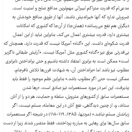
مدعی‌ام که قدرت متراکم لیبرالی مهم‌ترین مدافع صلح و امنیت است.
ضرورتی ندارد که آنها خیراندیش باشند. آنها از طریق منافع خودشان به
دیگران هم نفع می‌رسانند» (همان‌جا) از آن‌جا که کشوری که امکانات
بیشتری دارد، قدرت بیشتری اعمال می‌کند، بنابراین نباید از این اعمال
قدرت شکوه‌ای داشت. این «گناه» آمریکا نیست که قدرت دارد، همچنان که
بی‌قدرتی عراق نیز «گناه» کشوری مثل آمریکا نیست. «آرایش طبقاتی ناگزیر
است» ممکن است به برابری اعتقاد داشته باشیم و حتی برانداختن نابرابری
مطلوب نیز باشد اما «برانداختن آن، به شهادت قرن‌ها تلاش نافرجام،
ممکن نیست حتی اگر مطلوب باشد.» بنابراین نظم موجود را فقط باید
پذیرفت. این امر در مورد مستعمرات نیز صادق است. «رها شدن
مستعمرات سابق از کشورهای متروپل، سلطه و حمایت، هر دو را از آنان
ستاند، و، از چنین دیدگاهی، نفع آنان در این معامله، مسلم نیست، اگر
زیانشان مسلم نباشد.» (مردیها، ۱۳۸۵، ۱۱۹-۱۱۸) در نتیجه اگر مستعمرات
سابق سال‌ها برای رهایی به مبارزه پرداختند، فقط متضرر شدند زیرا از دست