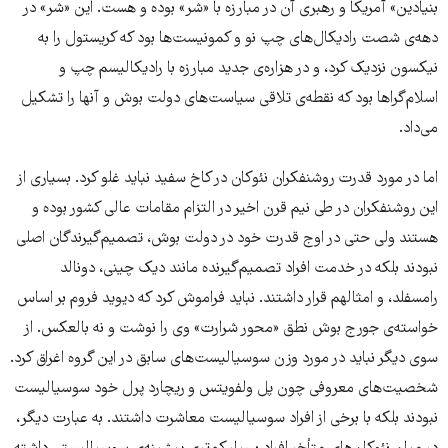
بنیادین» آمریکا و رهبری آن در مبارزه با «شر» بوده و هست. این «شر» در
دهه‌ی شصت رادیکال‌های چپ‌ نو و کمونیست‌ها بود که کریستول را به
نیکسون نزدیک کرد، و در هزاره‌ی جدید مبارزه با رادیکالیسم چپ و
اسلام‌گرا‌ها بود که نقطه‌ی تلاقی سیاست‌های دولت بوش و آنها را تشکیل
می‌داد.
اما در مورد قدرت روشنفکران نئوکان در کاخ سفید نباید غلو کرد. بسیاری از
این روشنفکران در طی نیم قرن اخیر در التزام مقامات عالی کشور بوده و
هستند ولی حتی در اوج قدرت خود در دولت بوش، تصمیم‌گیرندگان اصلی
نبودند بلکه در خدمت افراد تصمیم‌گیرنده مانند دیک‌ چینی، دونالد
رامسفلد، و امثالهم قرار داشتند. نباید فراموش کرد که دیوید فروم بر اساس
خواسته‌ی جورج بوش نطق «محور شرارت» وی را نوشت و نه بالعکس. از
سوی دیگر نباید در مورد وزن سوسیالیست‌های سابق در این گروه اغراق کرد.
شخصیت‌های معروفی چون پل ولفویتس و ریچارد پرل خود سوسیالیست
نبودند بلکه با برخی از افراد سوسیالیست معاشرت داشتند. به عبارت دیگر،