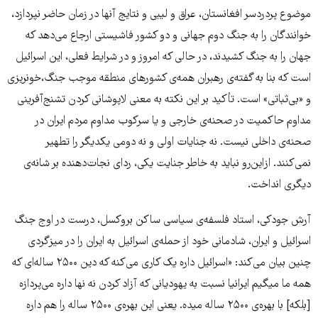
موضوع پردردسر افغانستان، عراق و لیبی و نتایج آنها در زمان حاضر نپردازد،
خوانندگان را به جنگ دوم جهانی و دو کشور فاشیستی ارجاع می‌دهد که
جهان را به جنگ کشیدند، در حالی که امروز و در شرایط فعلی، این اسرائیل
است که بنا به گفته‌ی رهبران همه‌ی کشورهای منطقه موجب جنگ،خونریزی
و «بی‌ثباتی» است. تأکید بر این نکته به معنی لاپوشانی کردن تشنج‌آفرینی
مداوم حاکمیت در صحنه‌ی خارجی و یا سرکوب مداوم مردم ایران در
صحنه‌ی داخلی نیست. نه جنایات اولی و نه دومی یکدیگر را تطهیر
نمی‌کنند. از‌این‌رو نباید به خاطر جنایت یکی، ردای نجات‌دهنده بر شانه‌ی
دیگری انداخت.
آرش جودکی، استاد فلسفه‌ی سیاسی ساکن بروکسل، درست در اوج جنگ
اسرائیل و ایران، شادمانی خود از حمله‌ی اسرائیل به ایران را در میزگردی
چنین بیان می‌کند: «اسرائیل داره یک کاری می‌کنه که دین ۲۵۰۰ ساله‌ای که
همه ما میگیم ایرانیا نسبت به یهودیانی که آزاد کردن نه ‌نها داره می‌پردازه
[بلکه] با بهره‌ی ۲۵۰۰ ساله میده. یعنی این بهره‌ی ۲۵۰۰ ساله را هم داره