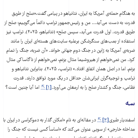
به هنگام حمله‌ی آمریکا به ایران، نتانیاهو در پیامی گفت،«صلح از طریق
قدرت به دست می‌آید… من و رئیس‌جمهور ترامپ دائماً می‌گوییم: صلح از
طریق قدرت. اول قدرت می‌آید، سپس صلح» (نتانیاهو، ۲۰۲۵). ترامپ نیز
استفاده از بمب‌های سنگرشکن برعلیه سایت‌های هسته‌ای ایران را مانند
ضربه‌ی آمریکا به ژاپن در جنگ دوم جهانی خواند. «آن ضربه، جنگ را تمام
کرد. من نمی‌خواهم از هیروشیما مثال بزنم، نمی‌خواهم از ناگاساکی مثال
بزنم. اما در اصل همان اتفاق افتاد.» (ترامپ، ۲۰۲۵). بنابراین نتانیاهو و
ترامپ و توجیه‌گران ایرانی‌شان حداقل در یک مورد توافق دارند. قدرت
نظامی، جنگ و کشتار صلح را به ارمغان می‌آورد.
[۱]
اما آیا چنین است؟
سه
اسفندیار طبری
[۲]
در مقاله‌ای به نام «امکان گذار به دموکراسی در ایران با
مداخله خارجی» از سویی عنوان می‌کند که «اساساً کسی نیست که جنگ را