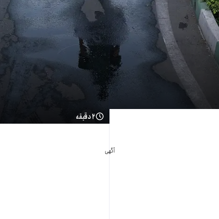
۲ دقیقه
آگهی