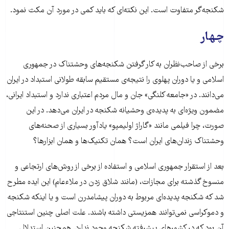
شکنجه‌گر متفاوت است. این نکته‌ای که باید کمی در مورد آن مکث نمود.
چهار
برخی از صاحب‌نظران به کار گرفتن شکنجه‌های وحشتناک در جمهوری
اسلامی و یا دوران پهلوی را نتیجه‌ی مستقیم سابقه طولانی استبداد در ایران
می‌دانند. در «جامعه کلنگی» جان و مال مردم اعتباری ندارد و استبداد ایرانی،
مضمون ویژه‌اى به پدیده‌ی وحشیانه شکنجه در ایران می‌دهد. در این
صورت، چرا فیلمی مانند «گاراژ اولیمپو» یادآور بسیاری از صحنه‌های
وحشتناک زندان‌های ایران است؟ همان تکنیک‌ها و همان ابزارها؟
بعد از استقرار جمهوری اسلامی و استفاده از برخی از روش‌های ارتجاعی و
منسوخ گذشته برای مجازات، (مانند شلاق زدن در ملاءعام) این ایده مطرح
شد که شکنجه پدیده‌ای مربوط به دوران پیشامدرن است و یا اینکه شکنجه
و دموکراسی نمی‌توانند همزیستی داشته باشند. علت اصلی چنین استنتاجی
آن بود که در کشورهای پیشرفته شکنجه وجود ندارد. همچنین استدلال