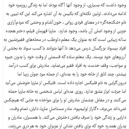
وجود داشت که بسیاری، از وجود آنها آگاه بودند اما به زندگی روزمره خود
ادامه می‌دادند. اولین نکته‌ای که بکیس به آن اشاره می‌کند این که تیپی به
نام «شکنجه‌گر» در معنای فردی روانی ، خون‌آشام و وحشی که مردم‌آزاری
جزیی از وجود اصلی آن باشد، وجود ندارد. ماریا قهرمان فیلم، دختر هجده
ساله زیبایی است که به عنوان یک معلم داوطلب در محله‌های فقیرنشین به
افراد بیسواد بزرگسال درس می‌دهد تا آنها بتوانند با کسب سواد به بخشی از
آرزوهای خود برسند. یک معلم ساده که قسمتی از وقت خود را بدون جیره
و مواجب، وقف خدمت به افراد فقیر می‌نماید. مادرش برای کسب درآمد
بیشتر، چند اتاق از خانه خود را به عده‌ای، از جمله مرد جوان زیبا اما
درون‌گرایی به نام فلیکس اجاره داده است. فلیکس از ماریا خوشش می‌آید
اما جرئت ابراز عشق ندارد. روزی عده‌ای لباس شخصی به خانه ماریا حمله
می‌کنند و در مقابل چشمان مادرش او را برای مواخذه به جایی که هیچکس
نمی‌داند می‌برند، «گاراژ اولیمپو». مادرِ مستاصلِِ ماریا، دایان، تمام وقت،
دارایی و زندگی خود را صرف یافتن دخترش می‌کند. با همسران، مادران و
پدران همدرد خود که برای یافتن نشانی از عزیزان خود به هر دری می‌زنند،