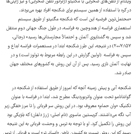
ویتنام از تلفن‌های صحرایی یا مگنیتو (ژنراتور تلفن صحرایی) و نیز ژاپنی‌ها
در کره با استفاده از همین سیستم برای شکنجه افراد بهره می‌بردند.
«محتمل‌ترین فرضیه این است که شکنجه مگنیتو از طریق سیستم
استعماری فرانسه از هندوچین به فرانسه، در طول جنگ جهانی دوم منتقل
شد و سپس به گشتاپوی آلمان و احتمالاً مجارستانی‌ها رسید» (رجالی،
۲۰۰۷:۱۵۷) در نتیجه، این طرز شکنجه ابتدا در مستعمرات فرانسه ابداع و
سپس به فرانسه (اولین گزارش در این رابطه مربوط به تولوز است) و در
نهایت آلمان نازی رسید. پس از آن این روش به کشورهای مختلف جهان
صادر شد.
شکنجه آبی و پیش زمینه آنچه که امروز از طریق استفاده از شکنجه در
گوانتانامو تحت عنوان واتربوردینگ مطرح شد، ابتدا در فرانسه با عنوان
تکنیک «وان حمام» معروف بود. در این روش سر قربانی را تا مرز خفگی زیر
آب نگه می‌داشتند. کریستین ماسوی (نام اصلی: ژرژ دلفان) که بلژیکی بود
این روش را تکمیل کرد. او با توجه به ترس و وحشت قربانی به این نتیجه
رسید که این روش نسبت به کشیدن ناخن «انسانی‌تر» است و قربانی از ترس