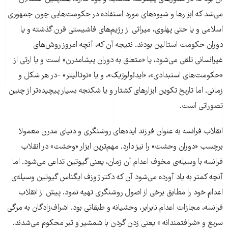
می‌شد که ابزارها و شیوه‌های مورد استفاده در حکومت‌هایی چون جمهوری
اسلامی و یا حتی پهلوی، میراثی از رژیم‌های فاشیستی قرن گذشته و یا
دوران حکومت استالین بودند. نتیجه آن که، آنچه امروز روش‌های
غیرانسانی تلقی می‌شود، یا «متعلق به دوران پیشامدرن» است و یا ارثی از
«حکومت‌های استبدادی»، «ایدئولوژیک»، و یا «توتالیتر» -در هر شکل و
زمانی. اما تاریخ تکوین ابزارهای کشتار و یا شکنجه بسیار پیچیده‌تر از چنین
تصوراتی است.
انقلاب فرانسه به عنوان فرزند ایده‌های روشنگری و دنیای مدرن معمولا
برچسب «دوران وحشت» را نیز دارد. مهم‌ترین ابزار «وحشت» در انقلاب
فرانسه با وسیله‌ی مخوف اعدام آن زمان، یعنی گیوتین تداعی می‌شود. اما
آنچه کمتر به یاد آورده می‌شود آن که دکتر ژوزف ایگناس گیوتین وسیله‌ی
اعدام خود را مطابق برخی از اصول روشنگری تهیه نمود. پیش از انقلاب
فرانسه، مجازات اعدام نابرابر، وحشیانه و طبقاتی بود. اشراف‌زادگان به مرگی
سریع و «شرافتمندانه » یعنی زدن گردن با شمشیر و تبر محکوم می‌شدند.