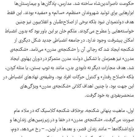
حکومت ناصرالدین‌شاه ساخته شد. مدارس، پادگان‌ها و بیمارستان‌ها
ابزارهایی برای تولید شهروندان «منظم»، «سالم» و «مفید» بودند. این فقط
هدف دولتمردان نبود بلکه برخی از اصلاح‌طلبان و انقلابیون نیز چنین
خواسته‌هایی را مطرح می‌کردند. ملکم خان بر این باور بود که بدون انضباط
امکان پیشرفت وجود ندارد. در جامعه انضباطی جدید شکل دیگری از
شکنجه ایجاد شد که رجالی آن را «شکنجه‌ی مدرن» می‌نامد. «شکنجه‌ی
مدرن» نیز همزمان با تشکیل دولت مدرن متمرکز در دوران پهلوی ایجاد
شد. هدف مجازات دیگر نه نابودی بدن، مانند به توپ بستن، یا مثله کردن،
بلکه «اصلاح رفتار» و کنترل حرکات افراد بود. وظیفه‌ی نهادهای انضباطی در
این جهت بود. با چنین اهداف کلانی «شکنجه‌ی مدرن» ویژگی‌های
منحصربفردی به خود گرفت.
اول، ماهیت پنهانی شکنجه. برخلاف شکنجه کلاسیک که در ملاء عام
صورت می‌گرفت، «شکنجه‌ی مدرن» در خفا و در زیرزمین‌های زندان‌ها و
بازداشتگاه‌ها – مانند زندان قصر، و بعدها در اوین.. – رخ می‌دهد. دوم،