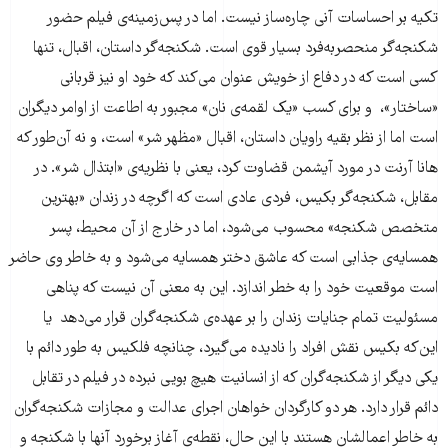
تکیه بر احساسات آنی چاره‌ساز نیست. اما در پس‌زمینه‌ی فیلم حضور
شکنجه‌گر منحصربه‌فرد بسیار قوی است. شکنجه‌گر داستان، اقبال، تنها
کسی است که در دفاع از خویش عنوان می‌کند که خود او نیز قربانی
«ساختار»، و برای کسب «یک لقمه‌ی نان» مجبور به اطاعت از اوامر دیگران
است اما از نظر بقیه راویان داستان، اقبال «مظهر شر» است، و نه آن‌طور که
هانا آرنت در مورد آیشمن قضاوت کرد، یعنی با نظریه‌ی «ابتذال شر». در
مقابل، شکنجه‌گر بکیس، فردی عادی است که اگرچه در زندان «بهترین
متخصص شکنجه» محسوب می‌شود، اما در خارج از آن محیط، پسر
همسایه‌ی جذابی است که عاشق دختر همسایه می‌شود و به خاطر وی حاضر
است موقعیت خود را به خطر اندازد. این به معنی آن نیست که پناهی
مسئولیت تمام جنایات زندان را بر عهده‌ی شکنجه‌گران قرار می‌دهد یا
این‌که بکیس نقش افراد را نادیده می‌گیرد، چنانچه فلکیس به طور دائم با
یکی دیگر از شکنجه‌گران که از انسانیت هیچ بویی نبرده در فیلم در تقابل
دائم قرار دارد. هر دو کارگردان خواهان اجرای عدالت و مجازات شکنجه‌گران
به خاطر اعمالشان هستند با این حال، نقطه‌ی آغاز برخورد آنها با شکنجه و