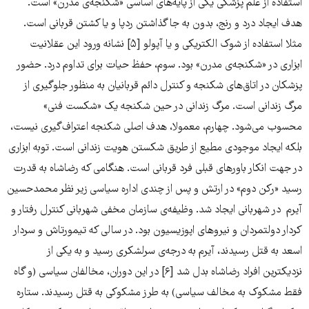
استفاده از علم پزشکی یکی از پایه‌های اساسی «شکنجه‌ی مدرن» است.
هدف ایجاد درد و رنج، بدون به جا گذاشتن ردپا و یا کشتن قربانی است.
مثلا استفاده از شوک الکتریکی و یا آپولو [۵] نشانه ورود این عقلانیت
ابزاری در «شکنجه‌ی مدرن» بود. سوم، حفظ حیات برای تداوم درد. حضور
پزشکان در اتاق‌های شکنجه و کنترل دائم قربانیان به منظور جلوگیری از
مرگ زندانی است. مرگ زندانی در حین شکنجه یک «شکست فنی»
محسوب می‌شود. چهارم، معمولا، هدف اصلی شکنجه اعتراف‌گیری نیست،
بلکه ایجاد موجودی مطیع از طریق شکستن هویت زندانی است. توبه ابزاری
در جهت انکار باورهای قبلی فرد قربانی است. هنگامی که رضاشاه به قدرت
رسید «رکن دوم» در ارتش و پس از چندی اداره سیاسی زیر نظر محمدحسین
آیرم در شهربانی ایجاد شد. وظیفه‌ى سازمان مخفی شهربانی کنترل رفتار و
کردار دولتمردان و نیروهای اپوزیسیون بود. در سالی که تیمورتاش و سردار
اسعد به قتل رسیدند، آیرم به درجه‌ی سرلشکری رسید و به یکی از
نزدیکترین افراد رضاشاه بدل شد [۶] در این دوران، مخالفان سیاسی (و گاه
فقط مشکوک به مخالف سیاسی) به طرز مشکوکی به قتل رسیدند. ستاره