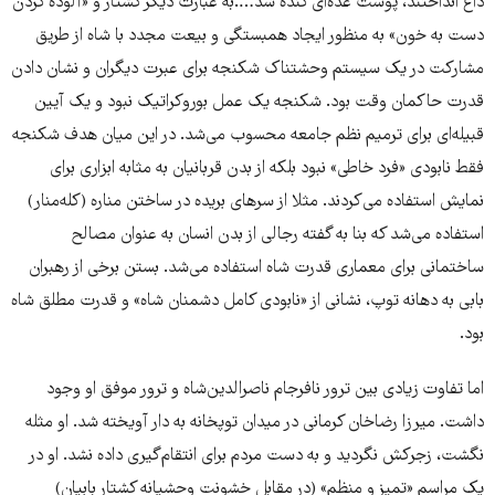
داغ انداختند، پوست عده‌ای کنده شد….به عبارت دیگر کشتار و «آلوده کردن
دست به خون» به منظور ایجاد همبستگی و بیعت مجدد با شاه از طریق
مشارکت در یک سیستم وحشتناک شکنجه برای عبرت دیگران و نشان دادن
قدرت حاکمان وقت بود. شکنجه یک عمل بوروکراتیک نبود و یک آیین
قبیله‌ای برای ترمیم نظم جامعه محسوب می‌شد. در این میان هدف شکنجه
فقط نابودی «فرد خاطی» نبود بلکه از بدن قربانیان به مثابه ابزاری برای
نمایش استفاده می‌کردند. مثلا از سرهای بریده در ساختن مناره (کله‌منار)
استفاده می‌شد که بنا به گفته رجالی از بدن انسان به عنوان مصالح
ساختمانی برای معماری قدرت شاه استفاده می‌شد. بستن برخی از رهبران
بابی به دهانه توپ، نشانی از «نابودی کامل دشمنان شاه» و قدرت مطلق شاه
بود.
اما تفاوت زیادی بین ترور نافرجام ناصرالدین‌شاه و ترور موفق او وجود
داشت. میرزا رضاخان کرمانی در میدان توپخانه به دار آویخته شد. او مثله
نگشت، زجرکش نگردید و به دست مردم برای انتقام‌گیری داده نشد. او در
یک مراسم «تمیز و منظم» (در مقابل خشونت وحشیانه کشتار بابیان)