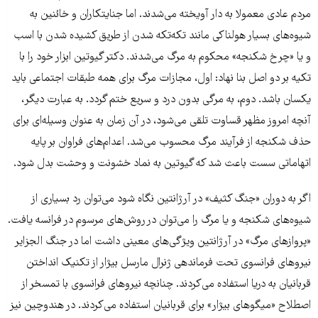
مردم عادی معمولا به دار آویخته می‌شدند. اما جنایتکاران و خائنین به
شیوه‌های بسیار هولناکی مانند تکه‌تکه شدن از طریق کشیده شدن با اسب
و یا «چرخ شکنجه» محکوم به مرگ می‌شدند. دکتر گیوتین ابزار خود را با
تکیه بر دو اصل بنا نهاد: اول، مجازات مرگ برای همه طبقات اجتماعی باید
یکسان باشد. دوم، به مرگی بدون درد و سریع ختم گردد. به عبارت دیگر،
آنچه امروز مظهر قساوت تلقی می‌شود، در آن زمان به عنوان وسیله‌ای برای
حذف شکنجه از فرآیند مرگ محسوب می‌شد. اعدام‌های فراوان بر پایه
اتهاماتی سست باعث شد که گیوتین به نماد خشونت و وحشت بدل شود.
اگر به دوران «جنگ کثیف» در آرژانتین نگاه شود می‌توان رد بسیاری از
شیوه‌های شکنجه و یا مرگ را می‌توان در روش‌های مرسوم در فرانسه یافت.
«پروازهای مرگ» در آرژانتین ویژگی‌های معینی داشت اما در جنگ الجزایر
نیروهای فرانسوی تحت فرماندهی ژنرال مارسل بیژار از تکنیک انداختن
قربانیان به دریا استفاده می‌کردند. چنانچه نیروهای فرانسوی با تمسخر از
اصطلاح «میگوهای بیژار» برای قربانیان استفاده می‌کردند. در هندوچین نیز