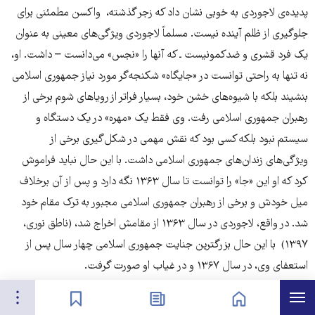
پدیده‌ی لاجوردی به خوبی نشان داد که زجر گذشته، واکسن مطمئنی برای
جلوگیری از ظلم آینده نیست. مسلماً لاجوردی ویژگی‌های معینی به عنوان
یک فرد قشری و ضدکمونیست ـ که آنها را «نجس» می‌دانست – داشت. او،
نه تنها به راحتی ‌توانست در «جایگاه» شکنجه‌گر مورد نیاز جمهوری اسلامی
بنشیند بلکه با شیوه‌های خشن خود، بسیار فراتر از رویاهای شوم برخی از
رهبران جمهوری اسلامی رفت. وی فقط یک «مهره» در یک دستگاه و
سیستم نبود بلکه کسی بود که نقش مهمی در شکل‌گیری برخی از
ویژگی‌های زندان‌های جمهوری اسلامی داشت. با این حال نباید فراموش
کرد که او این «جا» را توانست تا سال ۱۳۶۳ نگه دارد و پس از آن برخلاف
میل خودش و برخی از رهبران جمهوری اسلامی مجبور به ترک مقام خود
شد. در واقع، لاجوردی در سال ۱۳۶۳ از مقامش اخراج شد، (ناطق نوری،
۱۳۹۷) با این حال بزرگترین جنایت جمهوری اسلامی چهار سال پس از
استعفای وی، در سال ۱۳۶۷ و در غیاب او صورت گرفت.
هرست
تنظیمات
صفحه نخست
اخبار
نشان‌گذاشته‌ها
موضوع مصاحبه‌ی فاطمه صادقی با اندیشه پویا، که در آن بدون توافق قبلی