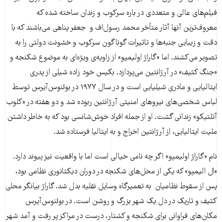
فیلم‌های عالی و متعددی در باره سرکوب و زندان ساخته شده که
معروف‌ترین آنها آثار متأخر محمد رسول‌اف و جعفر پناهی می‌باشند که با
دقت و زیبایی جنبه‌ها و تاثیرات گوناگون سرکوب و خشونت دولتی را به
تصویر می‌کشند. اما «گاراژ اولیمپو» از زاویه‌ی ویژه‌ای به موضوع شکنجه و
«جنگ کثیف» در آرژانتین می‌پردازد. بکیس خود زاده شیلی از پدری
ایتالیایی و مادری شیلیایی است و در سال ۱۹۷۷ در بوئنوس‌آیرس توسط
لباس شخصی‌های نیروهای امنیتی آرژانتین ربوده شد و دو هفته در «کلوب
آتلتیکو» زندانی گشت. او از جمله افراد خوش‌شانسی بود که به خاطر داشتن
ملیت ایتالیایی، از آرژانتین اخراج و به ایتالیا فرستاده شد.
نام «گاراژ اولیمپو» اگر چه نامی خیالی است اما با واقعیت نیز پیوند دارد.
«ال الیمپو» که یکی از محل‌های شکنجه در دوران دیکتاتوری نظامی بود،
پس از سقوط نظامیان به تعمیرگاه وسایل نقلیه بدل شد. گاراژ بیانگر محلی
کثیف و تاریک در دل یک شهر بزرگ و روشن است. در بوئنوس‌آیرس
مکان‌های فراوانی برای شکنجه و کشتار، درست در مراکز پر رفت‌ و آمد شهر