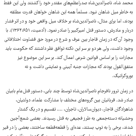
محمد شاه، ناصرالدین‌شاه صدراعظم‌های مقتدر خود را کشتند ولی این فقط
به خاطر میل شاهان نبود. مسلماً همه این شاهان خواهان قدرت مطلقه
بودند، اما برای مثال، ناصرالدین‌شاه بر خلاف میل واقعی خود و در اثر فشار
دربار و مادرش، دستور قتل امیرکبیر را صادر نمود. (آدمیت، ۱۳۶۲:۶۵۱). با
وجود آن‌که در زمان قاجار بین عرف و شرع در مورد حق قضاوت اختلافاتی
وجود داشت، ولی هر دو بر سر این نکته توافق نظر داشتند که حکومت باید
مجازات را بر اساس قوانین شرعی اعمال ‌کند. بر سر این موضوع نیز
متفق‌القول بودند که مجازات جنبه آیینی و نمایشی داشت و نه
بوروکراتیک.
در زمان ترور نافرجام ناصرالدین‌شاه توسط چند بابی، دستور قتل‌عام بابیان
صادر شد. قربانیان بین گروه‌های مختلف با مشارکت علماء، دولتیان،
شاهزادگان قاجار، دیوان‌سالاران، تاجران، …. تقسیم و در یک کشتار
وحشیانه دسته‌جمعی به طرز فجیعی به قتل رسیدند. بعضی شمع‌آجین
شدند، برخی را به توپ بستند، عده‌ای را قطعه‌قطعه ساختند، بعضی را در قیر