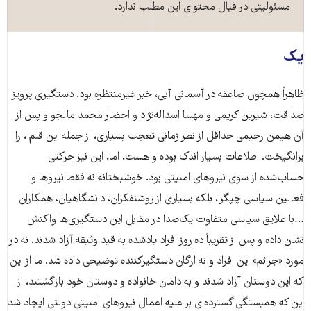
مسئولیتی در قبال محتوای این مطلب ندارد.
یک
ظاهراً همچون صاعقه در آسمانی آبی، خبر غیرمنتظره بود. دستگیری پرویز
صداقت، شیرین کریمی و مهسا اسداله‌نژاد و احضار محمد مالجو و پس از
آن هیمن رحیمی حداقل از نظر زمانی تعجب بسیاری، از جمله این قلم ، را
برانگیخت. اطلاعات بسیار اندک بوده و هست، اما، این نیز حرکتی
حساب‌شده از سوی نیروهای امنیتی بود. خوشبختانه نه فقط نیروها و
فعالین سیاسی چپگرا، بلکه بسیاری از روشنفکران، دانشگاهیان، همکاران
…با علایق سیاسی متفاوت یک‌صدا در مقابل این دستگیری‌ها واکنش
نشان داده و پس از تقریباً ده روز افراد یادشده به قید وثیقه آزاد شدند. نه در
مورد «جرائم» این افراد و نه ارگان دستگیرکننده توضیحی داده شد. ما از این
که این دوستان آزاد شدند و به دامان خانواده و دوستان خود بازگشتند، از
این که همبستگى گسترده‌ای بر علیه اعمال نیروهای امنیتی دولتی ایجاد شد