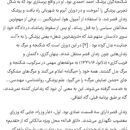
شکنجه‌گران پزشک احمد احمدی بود. او در واقع پرستاری بود که به شکل
تجربی پزشکی را آموخت و در دوران آیرم به شهربانی راه یافت و پزشک
زندان قصر شد. با استفاده از آمپول هوا، استریکنین … برخی از مهم‌ترین
مخالفان سیاسی را به قتل رساند. او پس از سقوط رضاشاه، در دادگاه خود از
سوی دادستان متهم شد که «شریف‌ترین شغل» یعنی پزشکی را به «آلت
جنایت» بدل کرده بود . [۷] در این دوران است که شکنجه و مرگ به
زندان‌هایی چون زندان قصر منتقل شدند. پنهان‌کاری، «کتمان و
فریب‌کاری» (دلانوا، ۱۳۷۱:۱۶) به مولفه‌‌های مهمی در سرکوب، شکنجه و
مرگ بدل گشتند. همه خود را «بیگناه» اعلام می‌کنند و مرگ‌های مشکوک
جای «جشن نمایش مرگ» را می‌گیرد. علم پزشکی، روانشناسی، مهندسی…
به خدمت گرفته می‌شوند. این به معنی آن نبود که زندانیان کشته نمی‌شدند،
گاه بر طبق برنامه قبلی، گاه اتفاقی.
زندان قصر دارای سه قسمت نمادی بود. اول، «غار وزرا»، جایی که وزرای
مغضوب نگهداری می‌شدند. «اتاق قباله» محل ویژه مالکانی که از «تقدیم»
اراضی خود به شاه خودداری کرده بودند. و در نهایت «در علیم‌الدوله» که