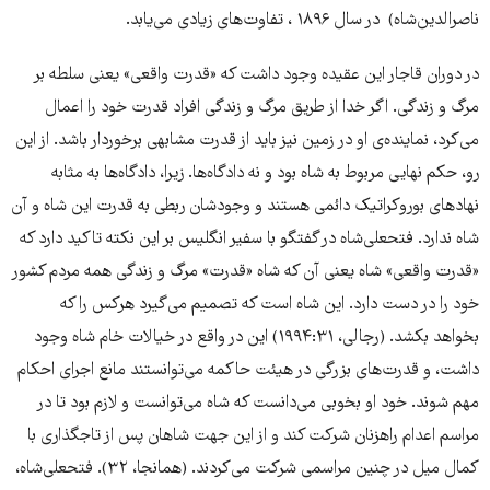
ناصرالدین‌شاه) در سال ۱۸۹۶ ، تفاوت‌های زیادی می‌یابد.
در دوران قاجار این عقیده وجود داشت که «قدرت واقعی» یعنی سلطه بر
مرگ و زندگی. اگر خدا از طریق مرگ و زندگی افراد قدرت خود را اعمال
می‌کرد، نماینده‌ی او در زمین نیز باید از قدرت مشابهی برخوردار باشد. از این
رو، حکم نهایی مربوط به شاه بود و نه دادگاه‌ها. زیرا، دادگاه‌ها به مثابه
نهادهای بوروکراتیک دائمی هستند و وجودشان ربطی به قدرت این شاه و آن
شاه ندارد. فتحعلی‌شاه در گفتگو با سفیر انگلیس بر این نکته تاکید دارد که
«قدرت واقعی» شاه یعنی آن که شاه «قدرت» مرگ و زندگی همه‌ مردم کشور
خود را در دست دارد. این شاه است که تصمیم می‌گیرد هرکس را که
بخواهد بکشد. (رجالی، ۱۹۹۴:۳۱) این در واقع در خیالات خام شاه وجود
داشت، و قدرت‌های بزرگی در هیئت حاکمه می‌توانستند مانع اجرای احکام
مهم شوند. خود او بخوبی می‌دانست که شاه می‌توانست و لازم بود تا در
مراسم اعدام راهزنان شرکت کند و از این جهت شاهان پس از تاجگذاری با
کمال میل در چنین مراسمی شرکت می‌کردند. (همانجا، ۳۲). فتحعلی‌شاه،