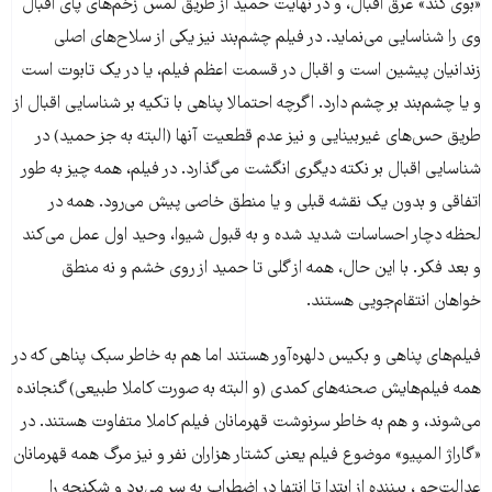
«بوی گند» عرق اقبال، و در نهایت حمید از طریق لمس زخم‌های پای اقبال
وی را شناسایی می‌نماید. در فیلم چشم‌بند نیز یکی از سلاح‌های اصلی
زندانیان پیشین است و اقبال در قسمت اعظم فیلم، یا در یک تابوت است
و یا چشم‌بند بر چشم دارد. اگرچه احتمالا پناهی با تکیه بر شناسایی اقبال از
طریق حس‌های غیربینایی و نیز عدم قطعیت آنها (البته به جز حمید) در
شناسایی اقبال بر نکته دیگری انگشت می‌گذارد. در فیلم، همه چیز به طور
اتفاقی و بدون یک نقشه قبلی و یا منطق خاصی پیش می‌رود. همه در
لحظه دچار احساسات شدید شده و به قبول شیوا، وحید اول عمل می‌کند
و بعد فکر. با این حال، همه از گلی تا حمید از روی خشم و نه منطق
خواهان انتقام‌جویی هستند.
فیلم‌های پناهی و بکیس دلهره‌آور هستند اما هم به خاطر سبک پناهی که در
همه فیلم‌هایش صحنه‌های کمدی (و البته به صورت کاملا طبیعی) گنجانده
می‌شوند، و هم به خاطر سرنوشت قهرمانان فیلم کاملا متفاوت هستند. در
«گاراژ المپیو» موضوع فیلم یعنی کشتار هزاران نفر و نیز مرگ همه قهرمانان
عدالت‌جو ، بیننده از ابتدا تا انتها در اضطراب به سر می‌برد و شکنجه را