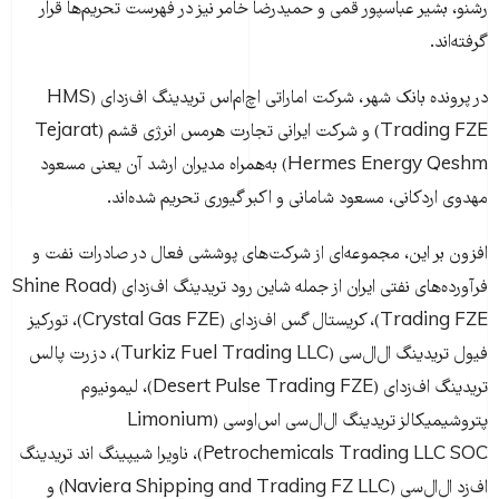
رشنو، بشیر عباسپور قمی و حمیدرضا خامر نیز در فهرست تحریم‌ها قرار
گرفته‌اند.
در پرونده بانک شهر، شرکت اماراتی اچ‌ام‌اس تریدینگ اف‌زد‌ای (HMS
Trading FZE) و شرکت ایرانی تجارت هرمس انرژی قشم (Tejarat
Hermes Energy Qeshm) به‌همراه مدیران ارشد آن یعنی مسعود
مهدوی اردکانی، مسعود شامانی و اکبر گیوری تحریم شده‌اند.
افزون بر این، مجموعه‌ای از شرکت‌های پوششی فعال در صادرات نفت و
فرآورده‌های نفتی ایران از جمله شاین رود تریدینگ اف‌زد‌ای (Shine Road
Trading FZE)، کریستال گس اف‌زد‌ای (Crystal Gas FZE)، تورکیز
فیول تریدینگ ال‌ال‌سی (Turkiz Fuel Trading LLC)، دزرت پالس
تریدینگ اف‌زد‌ای (Desert Pulse Trading FZE)، لیمونیوم
پتروشیمیکالز تریدینگ ال‌ال‌سی اس‌اوسی (Limonium
Petrochemicals Trading LLC SOC)، ناویرا شیپینگ اند تریدینگ
اف‌زد ال‌ال‌سی (Naviera Shipping and Trading FZ LLC) و