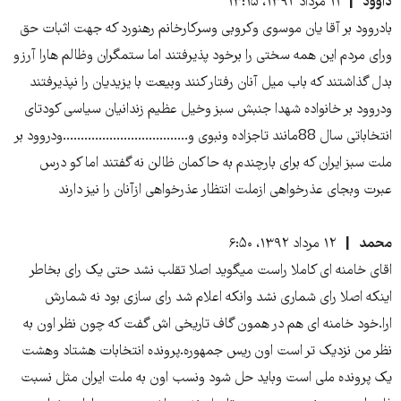
داوود
۱۱ مرداد ۱۳۹۲، ۱۳:۱۵
بادروود بر آقا یان موسوی وکروبی وسرکارخانم رهنورد که جهت اثبات حق
ورای مردم این همه سختی را برخود پذیرفتند اما ستمگران وظالم هارا آرزو
بدل گذاشتند که باب میل آنان رفتار کنند وبیعت با یزیدیان را نپذیرفتند
ودروود بر خانواده شهدا جنبش سبز وخیل عظیم زندانیان سیاسی کودتای
انتخاباتی سال 88مانند تاجزاده ونبوی و...................................ودروود بر
ملت سبز ایران که برای بارچندم به حاکمان ظالن نه گفتند اما کو درس
عبرت وبجای عذرخواهی ازملت انتظار عذرخواهی ازآنان را نیز دارند
محمد
۱۲ مرداد ۱۳۹۲، ۶:۵۰
اقای خامنه ای کاملا راست میگوید اصلا تقلب نشد حتی یک رای بخاطر
اینکه اصلا رای شماری نشد وانکه اعلام شد رای سازی بود نه شمارش
ارا.خود خامنه ای هم در همون گاف تاریخی اش گفت که چون نظر اون به
نظر من نزدیک تر است اون ریس جمهوره.پرونده انتخابات هشتاد وهشت
یک پرونده ملی است وباید حل شود ونسب اون به ملت ایران مثل نسبت