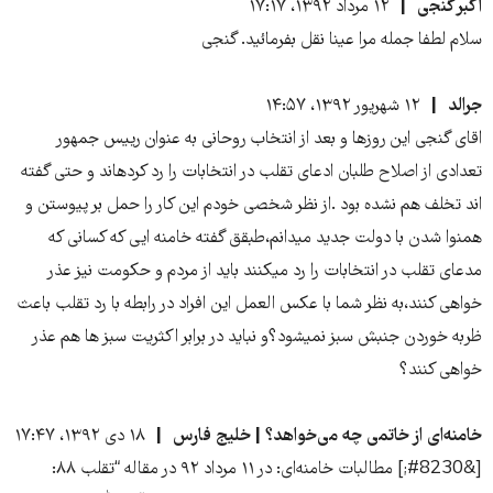
اکبر گنجی
۱۲ مرداد ۱۳۹۲، ۱۷:۱۷
سلام لطفا جمله مرا عینا نقل بفرمائید. گنجی
جرالد
۱۲ شهریور ۱۳۹۲، ۱۴:۵۷
اقای گنجی این روزها و بعد از انتخاب روحانی به عنوان رییس جمهور
تعدادی از اصلاح طلبان ادعای تقلب در انتخابات را رد کردهاند و حتی گفته
اند تخلف هم نشده بود .از نظر شخصی خودم این کار را حمل بر پیوستن و
همنوا شدن با دولت جدید میدانم،طبقق گفته خامنه ایی که کسانی که
مدعای تقلب در انتخابات را رد میکنند باید از مردم و حکومت نیز عذر
خواهی کنند،به نظر شما با عکس العمل این افراد در رابطه با رد تقلب باعث
ظربه خوردن جنبش سبز نمیشود؟و نباید در برابر اکثریت سبز ها هم عذر
خواهی کنند؟
خامنه‌ای از خاتمی چه می‌خواهد؟ | خلیج فارس
۱۸ دی ۱۳۹۲، ۱۷:۴۷
[&#8230;] مطالبات خامنه‌ای: در ۱۱ مرداد ۹۲ در مقاله “تقلب ۸۸: