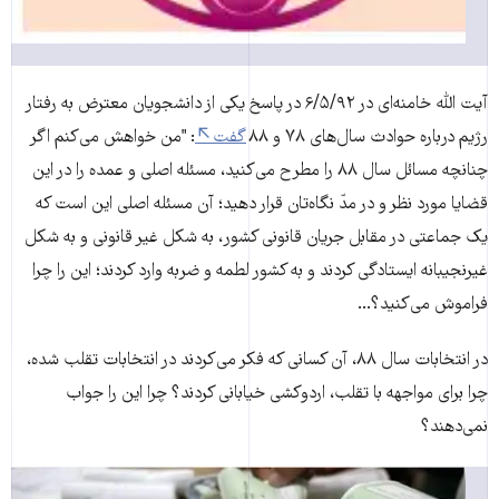
آیت الله خامنه‌ای در ۶/۵/۹۲ در پاسخ یکی از دانشجویان معترض به رفتار
رژیم درباره حوادث سال‌های ۷۸ و ۸۸
گفت
: "من خواهش می‌کنم اگر
چنانچه مسائل سال ۸۸ را مطرح می‌کنید، مسئله‌ اصلى و عمده را در این
قضایا مورد نظر و در مدّ نگاه‌تان قرار دهید؛ آن مسئله‌ اصلى این است که
یک جماعتى در مقابل جریان قانونى کشور، به شکل غیر قانونى و به شکل
غیرنجیبانه ایستادگى کردند و به کشور لطمه و ضربه وارد کردند؛ این را چرا
فراموش می‌کنید؟...
در انتخابات سال ۸۸، آن کسانى که فکر می‌کردند در انتخابات تقلب شده،
چرا براى مواجهه با تقلب، اردوکشى خیابانى کردند؟ چرا این را جواب
نمی‌دهند؟