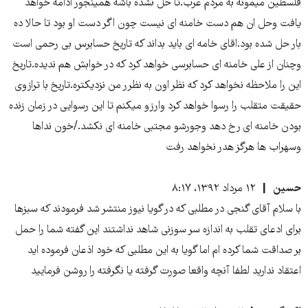
فلسطین میمونه به مردم عرب.تا حل نشده باشه همینجور ادامه خواهد
یافت وحل ان هم دست خامنه ای نیست چون اگر دست او بود تا حالا ده
بار حل شده بود.اقای خامه ای باید بداند که تاریخ حسابرس بی رحمی است
وچنان از علی خامنه ای حسابرسی خواهد کرد که در خوابش هم ندیده.تاریخ
این را ملاحظه نخواهد کرد که نظر اون به نظرر من نزدیکتره.تاریخ با ترازوی
حقیقت متقلب را رسوا خواهد کرد وارزو میکنم تا این رسوایی در زمان زنده
بودن خامنه ای رخ دهد وجورشو مجتبی خامنه ای نکشد./خون نداها
وسهراب ها هرگز هدر نخواهد رفت
حسین
۱۲ مرداد ۱۳۹۲، ۸:۱۷
با سلام آقای گنجی در مطلبی که در گویا نیوز منتشر شد فرمودند که سبزها
برای ادعای تقلب به اندازه سر سوزنی شاهد نداشتند این گفته شما را حمل
بر صداقت شما کرده ام اما گویا به این مطلبی که خود اذعان فرموده اید
اعتقاد ندارید لطفا آنچه واقعا صورت گرفته یا نگرفته را روشن فرمایید