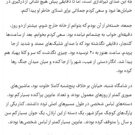
بله این صدای تیراندازی است، اما تا دقایقی پیش هیچ نشانی از درگیری در
خیابان‌ها نبود و سعی کردم جملاتی برای تسلای خاطر او پیدا کنم.
جمعه، خسته‌تر از آن بودم که بتوانم از خانه خارج شوم. بیشتر از دو روز،
دقیقه‌ای خواب به چشمانم نیامده بود. سعی کردم بخوابم. بعد از ساعت‌ها
کلنجار، دقایقی نگذشته بود که با صدای شلیک‌های ممتد و شدید از جا
پریدم. ساعت هنوز به ۲۰ نرسیده بود. چیزی نگذشت که سر و کلۀ پهباد هم
پیدا شد. انگار دستی از غیب، شهر را از جا کنده و میان میدان جنگ رها
کرده بود.
در شامگاه شنبه، خیابان بر خلاف پنج‌شنبه کاملا خلوت بود، ماشین‌های
عبوری کمتر از روزهای معمول بودند و تعداد عابرین پراکنده بسیار کم بود.
دسته‌های لباس شخصی در طول مسیرهای اصلی تردد داشتند. کنار یکی از
پارک‌های کوچک مرکز شهر، یک دسته از این اراذل، یک جوان بسیار کم سن
و سال را متوقف کرده بودند. عابرین بسیار کمتر از لباس شخصی‌ها بودند.