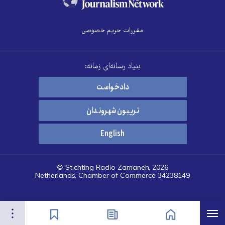
مقررات حریم خصوصی
بنیاد رسانه‌ای زمانه:
دادخواست
تریبون شهروندان
English
© Stichting Radio Zamaneh, 2026
Netherlands, Chamber of Commerce 34238149
هرست
تنظیمات
صفحه نخست
اخبار
نشان‌گذاشته‌ها