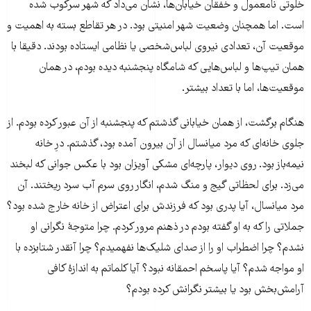
خلوتی نامعمول و خفقان خیابان‌ها، نشان می‌داد که شهر سرکوب شده
است. اما همچنان وضعیت شهر امنیتی بود. در هر تقاطع بسته به اهمیت و
موقعیت آن، تعدادی نیروی لباس‌شخصی یا نظامی ایستاده بودند. دقیقا با
همان تیپ‌ها و لباس‌هایی که شامگاه پنجشنبه دیده بودم، در همان
موقعیت‌ها، اما با تعداد بیشتر.
هنگام برگشت، از همان خیابانی گذشتم که پنجشنبه از آن عبور کرده بودم. از
جلوی خانه‌ای که مرد میانسال از آن بیرون آمده بود، گذشتم. درِ خانه
نیمه‌باز بود. روی دیوار، پارچه‌ای مشکی آویزان بود با عکس جوانی که لبخند
می‌زد. برای لحظاتی گیج و منگ شدم، انگار روی سرم آب سرد ریختند. آن
مرد میانسال، آیا پدری بود که فرزندش برای اعتراض از خانه خارج شده بود؟
جملاتی را که به او گفته بودم در ذهنم مرور کردم. چرا متوجۀ نگرانی او
نشدم؟ چرا اضطراب او را از صدای شلیک‌ها نفهمیدم؟ چرا آنقدر شتابزده با
او مواجه شدم؟ آیا پاسخم احمقانه نبود؟ آیا کلماتم به اندازۀ کافی
آرامش‌بخش بود یا بیشتر نگرانش کرده بودم؟