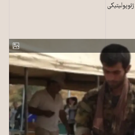
ژئوپولیتیکی
 روژآوا سال ۲۰۱۵. عکس: پویان بکائی