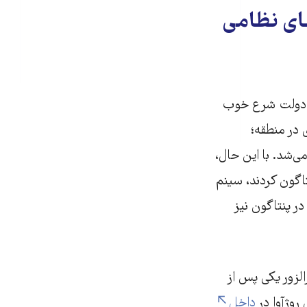
ای نظامی
 و دولت شرع خوب
 در منطقه؛
می‌شد. با این حال،
تاگون کردند، سینم
در پنتاگون نیز
لزور یکی پس از
روژآوا در
داخل