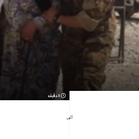
۸ دقیقه
آگهی