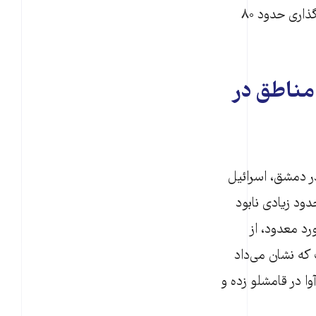
نیز به تله‌ای راهبردی انجامید که حاصل آن، واگذاری حدود ۸۰
 مناطق در
ر دمشق، اسرائیل
ود زیادی نابود
د معدود، از
که نشان می‌داد
ا در قامشلو زده و