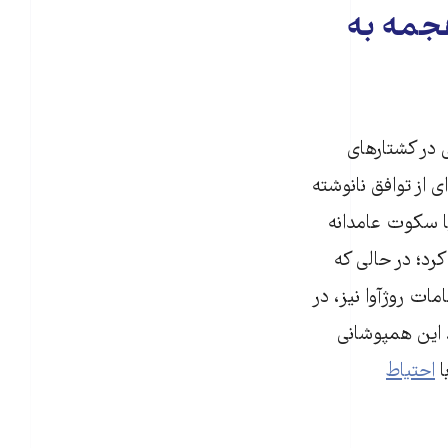
جمه به
 در کشتارهای
 از توافق نانوشته
ا سکوت عامدانه
رد؛ در حالی که
ات روژآوا نیز، در
. این همپوشانی
ا
احتیاط‌