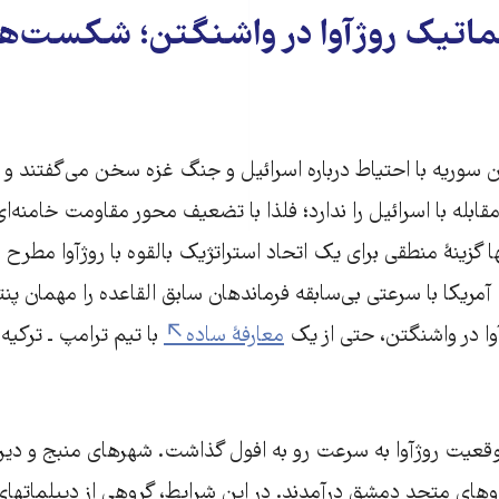
لماتیک روژآوا در واشنگتن؛ شکست‌ه
ان سوریه با احتیاط درباره اسرائیل و جنگ غزه سخن می‌گفتند
ابله با اسرائیل را ندارد؛ فلذا با تضعیف محور مقاومت خامنه‌ای
ها گزینهٔ منطقی برای یک اتحاد استراتژیک بالقوه با روژآوا مطرح 
آمریکا با سرعتی بی‌سابقه فرماندهان سابق القاعده را مهمان پن
وا در واشنگتن، حتی از یک
معارفهٔ ساده
با تیم ترامپ ـ ترکیه 
قعیت روژآوا به سرعت رو به افول گذاشت. شهرهای منبج و دیرا
های متحد دمشق درآمدند. در این شرایط، گروهی از دیپلماتهای 