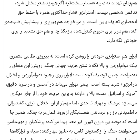
هم‌زمان تهدید به ضربه «بسیار سخت‌تر» اگر هرمز بیشتر مختل شود،
تناقض شخصی نیست؛ استراتژیِ فشار حداکثری همراه با حفظ حق
انحصاریِ تعریف پایان است. او می‌خواهد هم پیروزی را پیشاپیش قاب‌بندی
کند، هم در را برای خروج کنترل‌شده باز بگذارد، و هم حق تشدید را برای
خودش نگه دارد.
ایران هم استراتژی خودش را روشن کرده است: نه پیروزی نظامی متقارن،
بلکه دوام‌آوردن و بالا نگه داشتن هزینه جهانی جنگ. رویترز این منطق را
به‌صراحت چنین توصیف کرده است: ایران روی راهبرد «دوام‌آوردن و اخلال
در انرژی» شرط بسته است. یعنی تهران می‌داند در آسمان و در ضربه دقیق،
آمریکا و اسرائیل دست بالا را دارند؛ بنابراین مزیت خود را از جای دیگری
می‌سازد: موشک و پهپاد تا حدی، اما مهم‌تر از آن اختلال انرژی، کشتیرانی،
نااطمینانی بازار و ترساندن همسایگان از ورود فعال‌تر به جنگ. همین‌جا
است که دوصدایی درون تهران نیز معنا پیدا می‌کند: پزشکیان و دیپلماسی
می‌خواهند جنگ را از گسترش کامل به خلیج مهار کنند؛ سپاه و قرارگاه‌ها