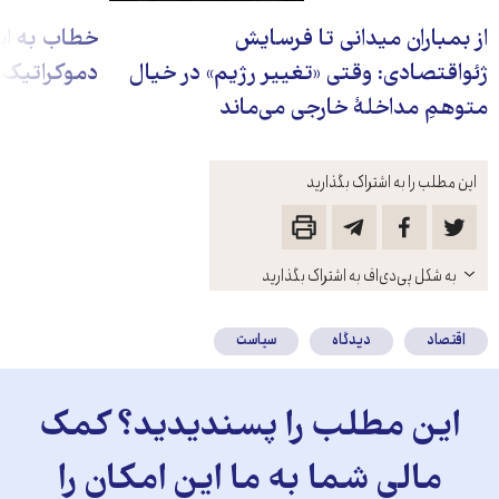
از بمباران میدانی تا فرسایش
خطاب به اپو
ژئواقتصادی: وقتی «تغییر رژیم» در خیال
دموکراتیک
متوهمِ مداخلهٔ خارجی می‌ماند
این مطلب را به اشتراک بگذارید
باز
به شکل پی‌دی‌اف به اشتراک بگذارید
کنید
اقتصاد
دیدگاه
سیاست
این مطلب را پسندیدید؟ کمک
مالی شما به ما این امکان را