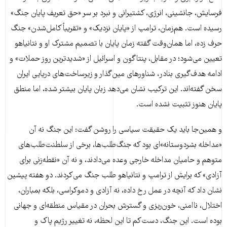
فرسایش، جانشینی، انرژی، کشتیرانی و نبرد بر سر «حق تعریف پایان جنگ»
رسیده است. هم‌زمان، ترامپ از «پایان نزدیک» و «تقریباً کامل‌شدن» جنگ
حرف زده، اما همان‌وقت گفته زمان پایان با تصمیم مشترک او و نتانیاهو
تعیین می‌شود؛ در مقابل، پنتاگون و اسرائیل از «شدیدترین روز حملات» و
ادامه هدف‌گیری بنادر، شناورهای مین‌گذار و زیرساخت‌های دریایی ایران
سخن گفته‌اند. این ترکیب نشان می‌دهد زبان پایان بیشتر شده، اما منطق
پایان هنوز تثبیت نشده است.
و همین‌جا باید یک حقیقت سیاسی را روشن گفت: این جنگ نه آن
«مداخله بشردوستانه»ای بود که جنگ‌طلب‌ها، برخی از سلطنت‌طلب‌های
متوهم و حامیان مداخله خارجی وعده می‌دادند، و نه آن «نقطه‌زنی برای
آزادی» که برایش از ترامپ و نتانیاهو طلب جنگ می‌کردند. دو هفته پیشین
نشان داد که آنچه در عمل رخ داده، نه آزادی و دموکراسی، بلکه بمباران،
اختلال، ناامنی، خون‌ریزی و گسترش بحران در مقیاس منطقه‌ای و جهانی
بوده است. این جنگ، دست‌کم تا این لحظه، نه تغییر رژیم پاک و