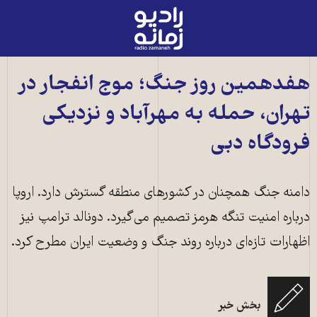
رادیو
زمانه
-
به
هفدهمین روز جنگ؛ موج انفجار در
صفحه
تهران، حمله به مهرآباد و نزدیکی
اصلی
فرودگاه دبی
دامنه جنگ همچنان در کشورهای منطقه گسترش دارد. اروپا
درباره امنیت تنگه هرمز تصمیم می‌گیرد. دونالد ترامپ نیز
اظهارات تازه‌ای درباره روند جنگ و وضعیت ایران مطرح کرد.
حملات هوایی به غرب تهران در بامداد دوشنبه ۲۵ اسفند ۱۴۰۴ ـ عکس از
بخش خبر
«وحیدآنلاین»