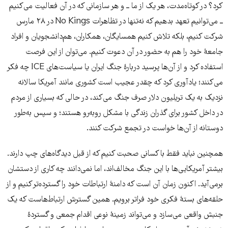
کرد؟ در کوتاه‌مدت، هر یک از ما ــ و هر سازمانی که در آن فعالیت می‌کنیم
ــ می‌توانیم تعهد بدهیم که نه‌تنها در تظاهرات No Kings در ۲۸ مارس
شرکت کنیم، بلکه تلاش کنیم همسایگان، همکاران، هم‌دانشجویان و افراد
جامعهٔ خود را هم به حضور در آن دعوت کنیم. می‌توان از این فرصت
استفاده کرد و از آن‌ها پرسید دربارهٔ جنگ ایران یا سیاست‌های ICE چه فکر
می‌کنند؛ یادآوری کرد که چقدر عجیب است کشوری مانند آمریکا سالانه
نزدیک به یک تریلیون دلار صرف جنگ می‌کند، در حالی که بسیاری از مردم
در داخل کشور برای گذران زندگی با مشکل روبه‌رو هستند؛ و سپس به‌طور
دوستانه از آن‌ها خواست در تجمع شرکت کنند.
همچنین نباید فقط با کسانی صحبت کنیم که از قبل دیدگاه‌های چپ دارند.
بیشتر آمریکایی‌ها با این جنگ مخالف‌اند، اما نمی‌دانند چه کاری از دستشان
برمی‌آید. اکنون زمان آن است که دامنهٔ ارتباطات خود را گسترده‌تر کنیم و از
حلقه‌های بستهٔ فکری خود فراتر برویم. همین گسترش ارتباط‌هاست که یک
جنبش واقعی می‌سازد و می‌تواند زمینهٔ نوعی اقدام جمعی و گستردهٔ