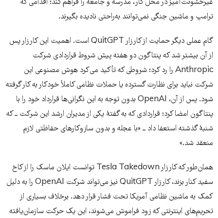
غیرخشونت‌آمیز در محل کار، مدرسه و جامعه را فراهم کند؛ اقدامی که
ترامپ و ماشین جنگی نمی‌توانند به‌راحتی نادیده بگیرند.
گام عملی دیگر حمایت از کارزار QuitGPT است. اهمیت این کارزار پس
از آن بیشتر شد که پنتاگون دو هفته پیش شروط قراردادی شرکت
Anthropic را رد کرد؛ شروطی که تأکید می‌کرد هوش مصنوعی این
شرکت نباید برای نظارت گسترده یا حملات نظامی کاملاً خودکار به کار گرفته
شود. پس از آن، OpenAI بدون توجه به این نگرانی‌ها قرارداد خود را با
پنتاگون امضا کرد؛ قراردادی که به گفتهٔ یکی از مدیران ارشد این شرکت ــ که
شنبهٔ گذشته استعفا داد ــ «با عجله و بدون سازوکارهای حفاظتی لازم
منعقد شد.»
همان‌طور که کارزار Tesla Takedown توانست ایلان ماسک را از کاخ
سفید کنار بزند، کارزار QuitGPT نیز می‌تواند شرکت OpenAI را به دلیل
کمک به ماشین نظامی آمریکا تحت فشار قرار دهد. برخلاف بسیاری از
تحریم‌های اینترنتی که زود فراموش می‌شوند، این یک حرکت سازمان‌یافته