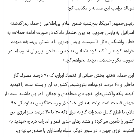
دونالد ترامپ این مساله را تکذیب کرد.
رئیس‌جمهور آمریکا، پنج‌شنبه ضمن اعلام بی‌اطلاعی از حمله روز گذشته
اسرائیل به پارس جنوبی، به ایران هشدار داد که در صورت ادامه حملات به
قطر، واشنگتن «کل تأسیسات پارس جنوبی را با شدتی بی‌سابقه منهدم
خواهد کرد.» او تأکید کرد: «تمایلی به چنین سطحی از ویرانی ندارم، اما در
صورت تکرار حملات، تردید نخواهم کرد.»
این حمله، نه‌تنها بخش حیاتی از اقتصاد ایران، که ۷۰ درصد مصرف گاز
داخلی و ۴۰ درصد تولیدات پتروشیمی کشور به آن وابسته است را تهدید
کرده، بلکه واکنش‌های زنجیره‌ای منطقه‌ای و جهانی را در پی داشته است: از
جهش قیمت نفت برنت به بالای ۱۰۸ دلار و وست‌تگزاس به نزدیکی ۹۸
دلار، تا قطع کامل صادرات گاز به عراق (که ۳۰ تا ۴۰ درصد نیاز انرژی این
کشور را تأمین می‌کرد) و هشدارهای جدی قطر و امارات درباره «تهدید به
امنیت انرژی جهان». در سوی دیگر، سپاه پاسداران با صدور بیانیه‌ای،