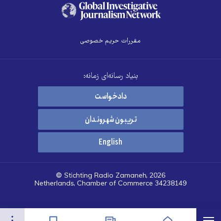
مقررات حریم خصوصی
بنیاد رسانه‌ای زمانه:
دادخواست
تریبون شهروندان
English
© Stichting Radio Zamaneh, 2026
Netherlands, Chamber of Commerce 34238149
هرست
تنظیمات
صفحه نخست
اخبار
نشان‌گذاشته‌ها