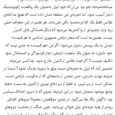
مرحله‌به‌مرحله جلو برد، بی‌آن‌که خودِ ایران به‌عنوان یک واقعیت ژئوپولیتیک
دچار آسیب شود. اما تجربه‌ی این منطقه نشان داده است که هیچ مداخله‌ی
نظامی فقط یک اقدام محدود باقی نمی‌ماند. هر تغییر در این جغرافیا خیلی
زود وارد زنجیره‌ای از واکنش‌ها می‌شود که دیگر به‌سادگی قابل کنترل
نیست. همین‌جا است که شعار «رفتن جمهوری اسلامی به هر قیمت»
تبدیل به یک پرسش دشوار می‌شود: اگر این «هر قیمت» به جایی برسد که
خود «ایران» به عنوان یک ماهیت تاریخی دچار فرسودگی و اضمحلال شود
تکلیف چیست؟ اگر فشار نظامی از کنترل خارج شود، چه کسی می‌تواند
تضمین کند که ایران به تجربه‌ای شبیه عراق یا سوریه نزدیک نشود؟ ضمنا در
شرایط تهدید خارجی، حتی بخشی از جامعه‌ای که از حکومت ناراضی است،
ممکن است از سر ترس، یا فقط از سر دفاع غریزی از کشور، به سمت حفظ
وضع موجود متمایل شود. در این شرایط، چیزی که تا دیروز اختلاف سیاسی
بود، ناگهان رنگ بقا می‌گیرد. در چنین موقعیتی، معمولاً نیروهای افراطی
زودتر از بقیه عرصه‌ای برای جولان می‌یابند. چون جنگ، از عاملیت نیروهای
اجتماعی و مدنی می‌کاهد، میدان گفت‌وگو را کوچک و میدان خشونت را