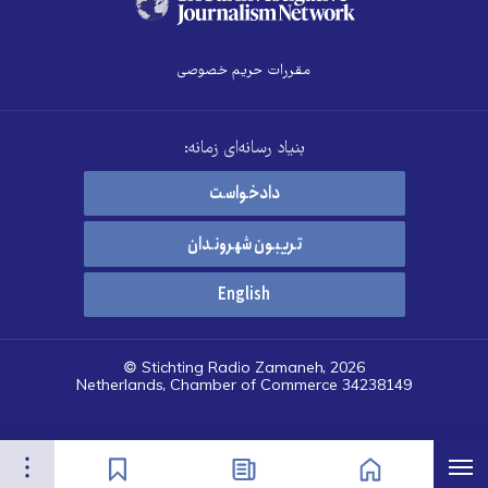
مقررات حریم خصوصی
بنیاد رسانه‌ای زمانه:
دادخواست
تریبون شهروندان
English
© Stichting Radio Zamaneh, 2026
Netherlands, Chamber of Commerce 34238149
هرست
تنظیمات
صفحه نخست
اخبار
نشان‌گذاشته‌ها