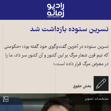
رادیو
زمانه
-
به
نسرین ستوده بازداشت شد
صفحه
اصلی
نسرین ستوده در آخرین گفت‌وگوی خود گفته بود: «حکومتی
که نیم قرن شعار مرگ بر این کشور و آن کشور سر داد، ما را
در معرض مرگ قرار داده است.»
بخش حقوق
نسرین ستودiه، وکیل دادگستری و فعال حقوق بشری ـ عکس از آرشیو
مایش
مشخصات تصویر