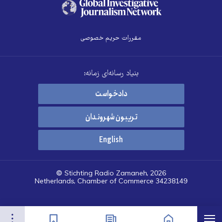
مقررات حریم خصوصی
بنیاد رسانه‌ای زمانه:
دادخواست
تریبون شهروندان
English
© Stichting Radio Zamaneh, 2026
Netherlands, Chamber of Commerce 34238149
هرست
تنظیمات
صفحه نخست
اخبار
نشان‌گذاشته‌ها