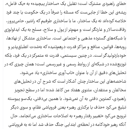
خطای راهبردی مشترک است؛ تقلیل یک «ساختار پیچیده» به «یک فاعل».
ریشه‌ی این خطا از جایی‌ست که مسئله را صرفاً در یک حکومت یا چند فرد
خلاصه کرده‌اند نه یک ساختار. ما با ساختاری طرفیم که رانتیر، حامی‌پرور،
رفاقت‌سالار و غارتگر است و مهم‌تر از پول و سلاح، مسلح به یک ایدئولوژی
با شبکه‌های گسترده مذهبی و اجتماعی است. ساختاری متشکل از نهادها،
رویه‌ها، قوانین، منافع و مراکز قدرت درهم‌تنیده که به‌شدت انطباق‌پذیر و
خودبازتولیدگر است. در چنین سیستمی، قدرت نه متمرکز در یک فرد، بلکه
توزیع‌شده در شبکه‌ای از روابط رسمی و غیررسمی است؛ همان چیزی که در
تحلیل‌های دقیق از آن با عنوان «تاب‌آوری ساختاری» یاد می‌شود.
شاخصه‌های این ساختار چنان آشکار است که شرح آن در تحلیل‌های
مخالفان و منتقدان، مثنوی هفتاد من کاغذ شده؛ اما در سطح تجویز
راهبردی، کمترین دقتی به آن نمی‌شود. با همین بی‌دقتی، یک‌سو پیوسته
تبلیغ می‌کرد «حذف یا برکناری رهبر» یعنی فروپاشی نظام، و سوی دیگر
ترویج می‌کرد «تغییر رفتار رهبر» به اصلاحات ساختاری می‌انجامد. حال
آنکه رهبر خودکامه در لحظه‌ی ابتدایی جنگ حذف شد اما نه به فروپاشی