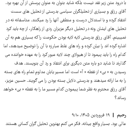
با درود متن زیر نقد نیست بلکه شاید بتوان به عنوان پرسش از آن بهره برد.
آقای رزاق و بسیاری از تحلیلگران سیاسی بدرستی از تحلیل های سست
انتقاد کرده و با استدلال درست و منطقی آنها را رد میکنند. متاسفانه نه در
تحلیل های ایشان ونه در تحلیل دیگر عزیزان ردی از راهکار، از چه باید کرد
نمیبینم. آقای رزاق بدرستی لایه لایه بودن حکومت را که بسیاری هم به آن
اشاره کرده اند را بیان کرده و راه های غلط مبارزه با آن را توضیح میدهند، اما
کدام راه را باید پیمود تا از هیولای چند لایه عبور کرد را به عهده خواننده می
گذارند تا شاید دو باره متن دیگری برای انتقاد و رد آن بنویسند. هدف
رسیدن به « بی» از نقطه « آ» است اما مسیر یابان مداوم تمام راه های بسته
را به ما ارائه میدهند و بدرستی دلایل بسته بودن را می گویند. حسین عزیز،
آقای رزاق محترم به نظر شما پیمودن کدام مسیر ما را به نقطه « بی» خواهد
رساند؟
رحیم
۱۹ فروردین ۱۴۰۵، ۹:۱۰
عالی بود. بسیار واقع بینانه. فکر می کنم بهترین تحلیل گران کسانی هستند