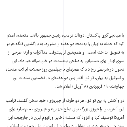
با میانجی‌گری پاکستان، دونالد ترامپ، رئیس‌جمهور ایالات متحده، اعلام
کرد که حمله به ایران را به‌مدت دو هفته و مشروط به بازگشایی تنگه هرمز
به تعویق انداخته است. او همچنین از پیشرفت مذاکرات و ارائه طرحی از
سوی ایران برای دستیابی به صلحی بلندمدت در خاورمیانه خبر داد. این
تحول در شرایطی رخ داد که همزمان با چهلمین روز حملات ایالات متحده
و اسرائیل به ایران، توافق آتش‌بس دو هفته‌ای در نخستین ساعات روز
چهارشنبه ۱۹ فروردین (۸ آوریل) اعلام شد.
در واکنش به این توافق، هر دو طرف از «پیروزی» خود سخن گفتند. ترامپ
این آتش‌بس را «روزی بزرگ برای صلح جهانی» و «پیروزی تمام‌عیار» برای
آمریکا توصیف کرد و افزود که مسئله ذخایر اورانیوم ایران در چارچوب این
روند حل خواهد شد. در مقابل، شورای عالی امنیت ملی جمهوری اسلامی