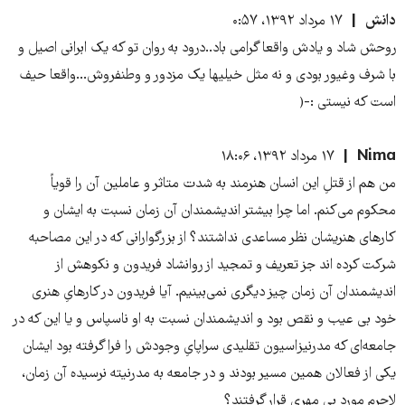
دانش
۱۷ مرداد ۱۳۹۲، ۰:۵۷
روحش شاد و یادش واقعا گرامی باد..درود به روان تو که یک ابرانی اصیل و
با شرف وغیور بودی و نه مثل خیلیها یک مزدور و وطنفروش...واقعا حیف
است که نیستی :-(
Nima
۱۷ مرداد ۱۳۹۲، ۱۸:۰۶
من هم از قتلِ این انسان هنرمند به شدت متاثر و عاملین آن را قویاً
محکوم می‌‌کنم. اما چرا بیشتر اندیشمندان آن زمان نسبت به ایشان و
کارهای هنریشان نظر مساعدی نداشتند؟ از بزرگوارانی که در این مصاحبه
شرکت کرده اند جز تعریف و تمجید از روانشاد فریدون و نکوهش از
اندیشمندان آن زمان چیز دیگری نمی‌‌بینیم. آیا فریدون در کارهایِ هنری
خود بی‌ عیب و نقص بود و اندیشمندان نسبت به او ناسپاس و یا این که در
جامعه‌ای که مدرنیزاسیون تقلیدی سراپایِ وجودش را فرا گرفته بود ایشان
یکی‌ از فعالان همین مسیر بودند و در جامعه به مدرنیته نرسیده آن زمان،
لاجرم موردِ بی‌ مهری قرار گرفتند؟