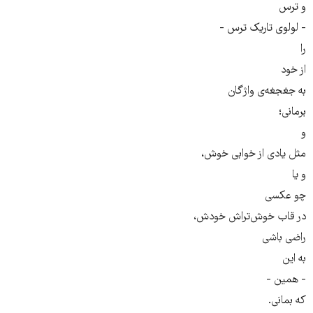
و ترس
- لولوی تاریک ترس -
را
از خود
به جغجغه‌ی واژگان
برمانی؛
و
مثل یادی از خوابی خوش،
و یا
چو عکسی
در قاب خوش‌تراش خودش،
راضی باشی
به این
- همین -
که بمانی.