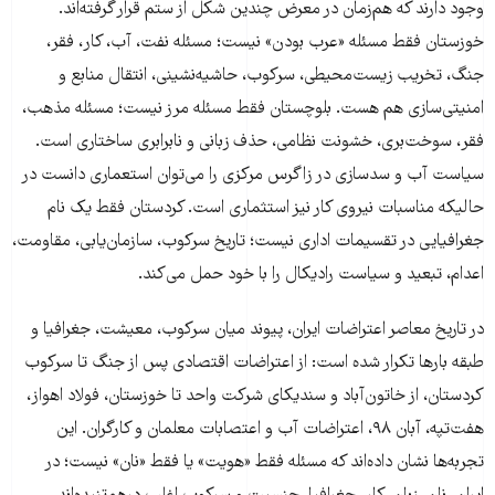
وجود دارند که هم‌زمان در معرض چندین شکل از ستم قرار گرفته‌اند.
خوزستان فقط مسئله «عرب بودن» نیست؛ مسئله نفت، آب، کار، فقر،
جنگ، تخریب زیست‌محیطی، سرکوب، حاشیه‌نشینی، انتقال منابع و
امنیتی‌سازی هم هست. بلوچستان فقط مسئله مرز نیست؛ مسئله مذهب،
فقر، سوخت‌بری، خشونت نظامی، حذف زبانی و نابرابری ساختاری است.
سیاست آب و سدسازی در زاگرس مرکزی را می‌توان استعماری دانست در
حالیکه مناسبات نیروی کار نیز استثماری است. کردستان فقط یک نام
جغرافیایی در تقسیمات اداری نیست؛ تاریخ سرکوب، سازمان‌یابی، مقاومت،
اعدام، تبعید و سیاست رادیکال را با خود حمل می‌کند.
در تاریخ معاصر اعتراضات ایران، پیوند میان سرکوب، معیشت، جغرافیا و
طبقه بارها تکرار شده است: از اعتراضات اقتصادی پس از جنگ تا سرکوب
کردستان، از خاتون‌آباد و سندیکای شرکت واحد تا خوزستان، فولاد اهواز،
هفت‌تپه، آبان ۹۸، اعتراضات آب و اعتصابات معلمان و کارگران. این
تجربه‌ها نشان داده‌اند که مسئله فقط «هویت» یا فقط «نان» نیست؛ در