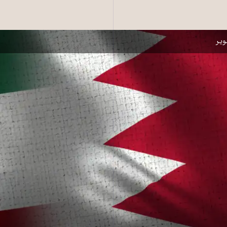
 (راست) و کویت ـ عکس از شاتراستاک
یر