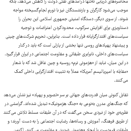
محاصره‌های دریایی نه‌تنها درآمدهای نفتی دولت را کاهش می‌دهد، بلکه
موجب می‌شود کارگران و بازنشستگان نیز با تورم لجام‌گسیخته مواجه
شوند. از سوی دیگر، دستگاه امنیتی جمهوری اسلامی این بحران را
دستاویزی برای افزایش سرکوب، محدودکردن اعتراضات و توجیه
سیاست‌های اقتدارگرایانه قرار داده است. بنابراین، تحریم شرکت‌های چینی
و پیشنهاد پهپادهای روسی تنها بخشی از پازلی است که باید در کنار
سیاست‌های داخلی، نابرابری طبقاتی و مقاومت اجتماعی در ایران قرار گیرد.
در این میان، نباید از «هژمونی نرم» روسیه و چین غافل شد که با شعار
«مقابله با امپریالیسم آمریکا» عملاً به تثبیت اقتدارگرایی داخلی کمک
می‌کنند.
تقابل کنونی میان قدرت‌های جهانی بر سر «تصویر و پهپاد» نیز نشان می‌دهد
که جنگ‌های مدرن به‌نوعی به «جنگ هژمونیک» تبدیل شده‌اند. گرامشی در
نظریه‌ی خود از نبردی سخن می‌گفت که در آن طبقات مسلط تلاش می‌کنند
از طریق فرهنگ، آموزش و رسانه‌ها، رضایت اجتماعی را به دست آورند؛ و
طبقات فرودست با ایجاد «هژمونی ضدیتی» مقاومت می‌کنند. اکنون