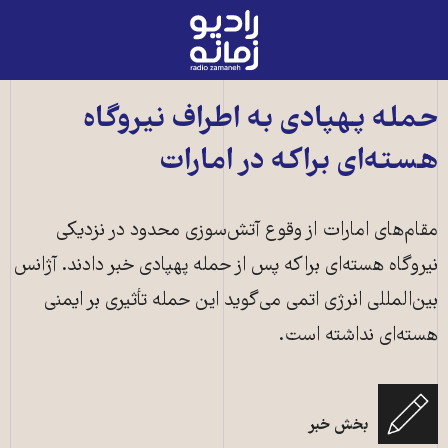
رادیو
زمانه
-
به
حمله پهپادی به اطراف نیروگاه
صفحه
هسته‌ای براکه در امارات
اصلی
مقام‌های امارات از وقوع آتش‌سوزی محدود در نزدیکی
نیروگاه هسته‌ای براکه پس از حمله پهپادی خبر دادند. آژانس
بین‌المللی انرژی اتمی می‌گوید این حمله تأثیری بر ایمنی
هسته‌ای نداشته است.
دبی، امارات متحده عربی - ۲ مارس: یک کشتی تجاری در سواحل امارات متحده
عربی، در تنگه هرمز، دبی در ۲ مارس ۲۰۲۶ لنگر انداخته است. منبع: Anadolu
بخش خبر
via AFP