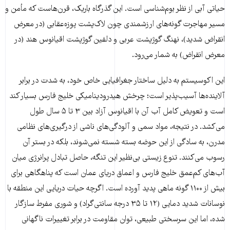
حیاتی آبی از نظر بوم‌شناسی است. این گذرگاه باریک، قرن‌هاست که مأمن و
مسیر مهاجرت گونه‌های ارزشمندی چون لاک‌پشت پوزه‌عقابی (در معرض
انقراض شدید)، نهنگ گوژپشت عربی و دلفین گوژپشت اقیانوس هند (در
معرض انقراض) به شمار می‌رود.
این اکوسیستم به دلیل ساختار جغرافیایی خاص خود، به شدت در برابر
آلاینده‌ها آسیب‌پذیر است؛ چرخش هیدرودینامیکی خلیج فارس بسیار کند
است و تعویض کامل آب آن با اقیانوس آزاد بین ۳ تا ۵ سال طول
می‌کشد. در نتیجه، مواد سمی و آلودگی‌های ناشی از درگیری‌های نظامی
مدرن، به سادگی از این حوضه بسته شسته نمی‌شوند، بلکه در بستر آن
رسوب می‌کنند. تنوع زیستی بی‌نظیر این تنگه، حاصل تبادل پرانرژی میان
آب‌های کم‌عمق خلیج فارس و اعماق دریای عمان است که پناهگاهی برای
بیش از ۱۱۰۰ گونه ماهی پدید آورده است. اگرچه حیات دریایی این منطقه با
نوسانات شدید دمایی (۱۲ تا ۳۵ درجه سانتی‌گراد) و شوری مفرط سازگار
شده، اما این سرسختی طبیعی، توان مقاومت در برابر تغییرات ناگهانی