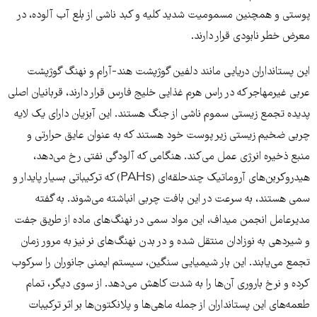
پوستی و همچنین مسمومیت شدید کلیه و کبد ناشی از بلع آب آلوده، در
معرض خطر نابودی قرار دارند.
این پستانداران دریایی مانند دلفین گوژپشت هند-آرام و نهنگ گوژپشت
عربی غیرمهاجر که در راس هرم غذایی خلیج فارس قرار دارند، قربانیان اصلی
پدیده تجمع زیستی سموم ناشی از جنگ هستند. این آبزیان دارای یک لایه
چربی ضخیم زیستی زیر پوست خود هستند که به عنوان عایق حرارتی و
منبع ذخیره انرژی عمل می‌کند. هنگامی که آلودگی نفتی رخ می‌دهد،
هیدروکربن‌های آروماتیک چندحلقه‌ای (PAHs) که ترکیباتی بسیار پایدار و
سمی هستند، به سرعت در این بافت چربی انباشته می‌شوند. به گفته
مدیرعامل انجمن میداف، این مواد سمی در نهنگ‌های ماده از طریق جفت
و شیردهی به نوزادان منتقل شده و در بدن نهنگ‌های نر نیز به مرور زمان
تجمع می‌یابند. این بار شیمیایی سنگین، سیستم ایمنی جانوران را سرکوب
کرده و نرخ باروری آن‌ها را به شدت کاهش می‌دهد. از سوی دیگر، تمام
طعمه‌های این پستانداران از جمله ماهی‌ها و پلانکتون‌ها بر اثر ترکیبات