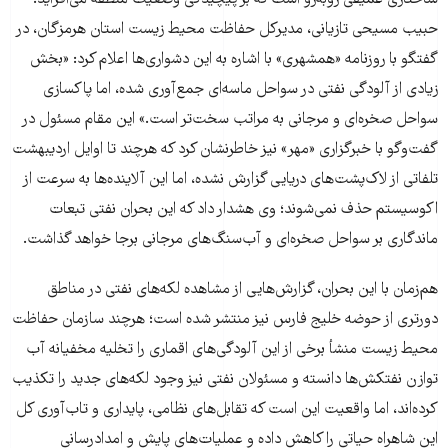
ساختاری عمیقی روبه‌رو است که بر پیچیدگی وضعیت منطقه می‌افزاید.
حبیب مسیحی تازیانی، مدیرکل حفاظت محیط زیست استان هرمزگان، در
گفتگو با روزنامه «همشهری» با اشاره به این دشواری‌ها اعلام کرد: «بخش
زیادی از آلودگی نفتی در سواحل ماسه‌ای جمع‌آوری شده، اما پاکسازی
سواحل صخره‌ای و مرجانی به مراتب سخت‌تر است.» این مقام مسئول در
گفت‌وگو با خبرگزاری «مهر» نیز خاطرنشان کرد که هرچند تا اوایل اردیبهشت
تلفاتی از لاک‌پشت‌های دریایی گزارش نشده، اما این آلاینده‌ها به سرعت از
اکوسیستم حذف نمی‌شوند؛ وی هشدار داد که این بحران نفتی تبعات
ماندگاری بر سواحل صخره‌ای و آب‌سنگ‌های مرجانی برجا خواهد گذاشت.
هم‌زمان با این بحران، گزارش‌هایی از مشاهده لکه‌های نفتی در مناطق
دورتری از حوضه خلیج فارس نیز منتشر شده است؛ هرچند سازمان حفاظت
محیط زیست منشأ برخی از این آلودگی‌های اقماری را تخلیه مخفیانه آب
توازن نفتکش‌ها دانسته و مسئولان نفتی نیز وجود لکه‌های جدید را تکذیب
کرده‌اند، اما واقعیت این است که تقابل‌های نظامی، پایداری و تاب‌آوری کل
این شاهراه حیاتی را کاهش داده و عملیات‌های پایش و امدادرسانی