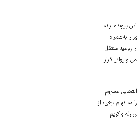
ن پرونده ارائه
را به‌همراه
اهی امنیتی در ارومیه منتقل
ی و روانی قرار
انتخابی محروم
 انقلاب مهاباد به ریاست قاضی سامی، در آذر ۱۴۰۴ آن‌ها را به اتهام «بغی» از
زله و کریم