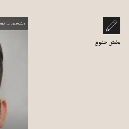
رامین زله (راست) و کریم م
نمایش
مشخصات تصو
بخش حقوق