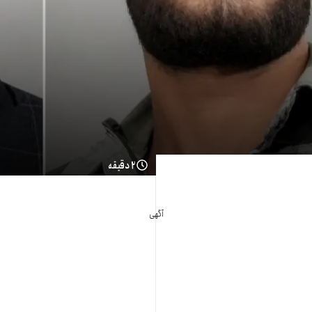
۲ دقیقه
آگهی