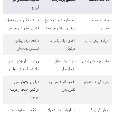
ایران
استبداد سیاسی-
انحصار خشونت مشروع
حذف تشکل‌یابی مستقل،
امنیتی
و بستن میدان سیاست
قضایی‌شدن امر سیاسی
تمرکز تاریخی قدرت
الگوی دولت رانتی و
شکاف مرکز-پیرامون،
مرکزگرا
تبعیض بودجه‌ای
سلطه‌ی اتنیکی-زبانی
دولت-ملت‌سازی
ممنوعیت آموزش به زبان
یکسان‌ساز
مادری، نابرابری منزلتی
پدرسالاری ساختاری
تقسیم کار جنسیتی و
قوانین تبعیض‌آمیز،
کنترل بدن
زن‌کشی، حذف از عرصه
عمومی
بحران اکولوژیک
منطق انباشت به بهای
خشک‌سالی، فرونشست،