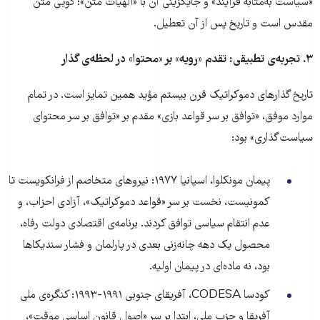
«سیاست به‌مثابه فرآیند» و جایگزینی آن با «الهیات متن»؛ گویی متن
مقدس است و تاریخ پس از آن تعطیل.
۳
.
تجربه‌ی تطبیقی: تقدم «رویه» بر «محتوا» در لحظه‌ی گذار
تاریخ گذارهای دموکراتیک قرن بیستم مؤید همین تمایز است. در تمام
موارد موفق، «توافق بر سر قواعد بازی» مقدم بر «توافق بر سر محتوای
سیاست‌گذاری» بود:
پیمان مونکلوا، اسپانیا ۱۹۷۷: نیروهای متخاصم از فرانکویست تا
کمونیست، نخست بر سر «قواعد دموکراتیک»، آزادی احزاب، و
عدم انتقام سیاسی توافق کردند. برنامه‌ی اقتصادی دولت رفاه،
محصول یک دهه چانه‌زنی بعدی در پارلمان و فشار سندیکاها
بود، نه ماده‌ای در پیمان اولیه.
کودسا CODESA، آفریقای جنوبی ۱۹۹۱-۱۹۹۳: کنگره‌ی ملی
آفریقا و حزب ملی، ابتدا بر سر «اصول قانون اساسی موقت»،