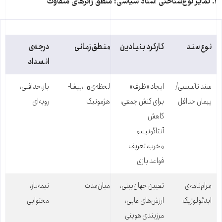
۱
.
تمایز نوع‌شناختی اسناد سیاسی: منطق ژانرهای متفاوت
نوع سند
کارکرد بنیادین
منطق زمانی
درجه‌ی
انسداد
سند تأسیسی/
ایجاد «ظرف»
لحظه‌یT₀،پیشا-
باز،حداقلی،
پیمان حداقل
برای کنش جمعی،
هژمونیک
رویه‌ای
کاهش
آنتاگونیسم
مخرب، تعریف
قواعد بازی
مرام‌نامه‌ی
تعیین جهان‌بینی،
میان‌مدت
نیمه‌باز،
ایدئولوژیک
ارزش‌های غایی،
محتوایی
مرزبندی هویتی