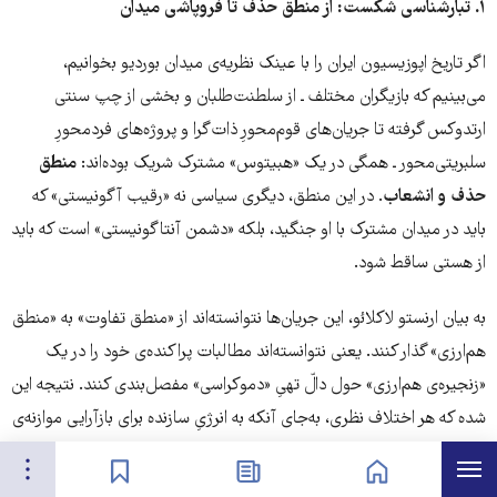
۱
.
تبارشناسی شکست: از منطق حذف تا فروپاشی میدان
اگر تاریخ اپوزیسیون ایران را با عینک نظریه‌ی میدان بوردیو بخوانیم،
می‌بینیم که بازیگران مختلف ـ از سلطنت‌طلبان و بخشی از چپ سنتی
ارتدوکس گرفته تا جریان‌های قوم‌محورِ ذات‌گرا و پروژه‌های فردمحورِ
سلبریتی‌محور ـ همگی در یک «هبیتوس» مشترک شریک بوده‌اند:
منطق
حذف و انشعاب
. در این منطق، دیگری سیاسی نه «رقیب آگونیستی» که
باید در میدان مشترک با او جنگید، بلکه «دشمن آنتاگونیستی» است که باید
از هستی ساقط شود.
به بیان ارنستو لاکلائو، این جریان‌ها نتوانسته‌اند از «منطق تفاوت» به «منطق
هم‌ارزی» گذار کنند. یعنی نتوانسته‌اند مطالبات پراکنده‌ی خود را در یک
«زنجیره‌ی هم‌ارزی» حول دالّ تهیِ «دموکراسی» مفصل‌بندی کنند. نتیجه این
شده که هر اختلاف نظری، به‌جای آنکه به انرژیِ سازنده برای بازآرایی موازنه‌ی
قوا درون میدان تبدیل شود، به «خط گسل» و فروپاشی کل میدان منتهی
هرست
تنظیمات
صفحه نخست
اخبار
نشان‌گذاشته‌ها
شده است. قهر، انشعاب، تکفیر و نابودی متقابل، جای «سیاست‌ورزی» را