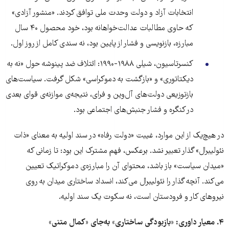
انتخابات آزاد و دولت وحدت ملی توافق کردند. «منشور آزادی»
که حاوی مطالبات عدالت‌خواهانه بود، خود محصول ۴۰ سال
مبارزه، بازنویسی و فشار از پایین بود، نه سندی کامل از روز اول.
کنسرتاسیون، شیلی ۱۹۸۸-۱۹۹۰: ائتلاف ضد پینوشه حول «نه به
دیکتاتوری» و «بازگشت به دموکراسی» شکل گرفت. سیاست‌های
بازتوزیعی دولت‌های آل‌وین و فرای، نتیجه‌ی موازنه‌ی قوای بعدی
در کنگره و فشار جنبش‌های اجتماعی بود.
در هیچ‌یک از این موارد، غیبت «دولت رفاه» در سند اولیه به معنای «ذات
نئولیبرال» گذار تعبیر نشد. برعکس، فهم مشترک این بود: تا زمانی که
«میدان سیاست» باز باشد، محتوای آن را مبارزه‌ی دموکراتیک تعیین
می‌کند. آنچه گذار را نئولیبرال می‌کند، انسداد ساختاری میدان به روی
نیروهای کار و فرودستان است، نه سکوت یک سند اولیه.
۴
.
معیار داوری: «بازبودگی ساختاری» به‌جای «کمال متنی
»