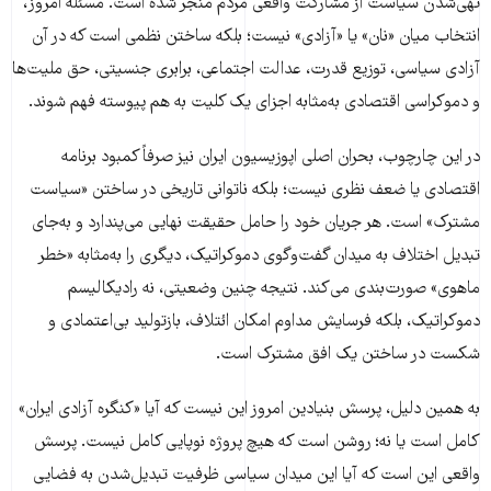
تهی‌شدن سیاست از مشارکت واقعی مردم منجر شده است. مسئله امروز،
انتخاب میان «نان» یا «آزادی» نیست؛ بلکه ساختن نظمی است که در آن
آزادی سیاسی، توزیع قدرت، عدالت اجتماعی، برابری جنسیتی، حق ملیت‌ها
و دموکراسی اقتصادی به‌مثابه اجزای یک کلیت به هم پیوسته فهم شوند.
در این چارچوب، بحران اصلی اپوزیسیون ایران نیز صرفاً کمبود برنامه
اقتصادی یا ضعف نظری نیست؛ بلکه ناتوانی تاریخی در ساختن «سیاست
مشترک» است. هر جریان خود را حامل حقیقت نهایی می‌پندارد و به‌جای
تبدیل اختلاف به میدان گفت‌وگوی دموکراتیک، دیگری را به‌مثابه «خطر
ماهوی» صورت‌بندی می‌کند. نتیجه چنین وضعیتی، نه رادیکالیسم
دموکراتیک، بلکه فرسایش مداوم امکان ائتلاف، بازتولید بی‌اعتمادی و
شکست در ساختن یک افق مشترک است.
به همین دلیل، پرسش بنیادین امروز این نیست که آیا «کنگره آزادی ایران»
کامل است یا نه؛ روشن است که هیچ پروژه نوپایی کامل نیست. پرسش
واقعی این است که آیا این میدان سیاسی ظرفیت تبدیل‌شدن به فضایی