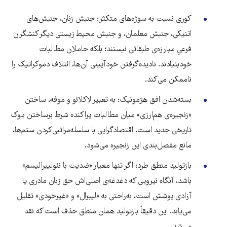
کوری نسبت به سوژه‌های متکثر: جنبش زنان، جنبش‌های
اتنیکی، جنبش معلمان، و جنبش محیط زیستی دیگر کنشگران
فرعیِ مبارزه‌ی طبقاتی نیستند؛ بلکه حاملان مطالبات
خودبنیادند. نادیده‌گرفتن خودآیینی آن‌ها، ائتلاف دموکراتیک را
ناممکن می‌کند.
بسته‌شدن افق هژمونیک: به تعبیر لاکلائو و موفه، ساختن
«زنجیره‌ی هم‌ارزی» میان مطالبات پراکنده شرط برساختن بلوک
تاریخی جدید است. اقتصادگرایی با سلسله‌مراتبی‌کردن ستم‌ها،
مانع مفصل‌بندی این زنجیره می‌شود.
بازتولید منطق طرد: اگر تنها معیار «ضدیت با نئولیبرالیسم»
باشد، آنگاه نیرویی که دغدغه‌ی اصلی‌اش حق زبان مادری یا
آزادی پوشش است، به‌راحتی به «لیبرال» و «غیرخودی» تقلیل
می‌یابد. این دقیقاً بازتولید همان منطق حذف است که نقد