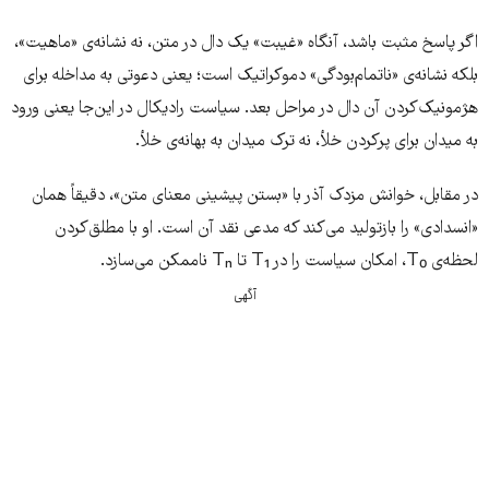
اگر پاسخ مثبت باشد، آنگاه «غیبت» یک دال در متن، نه نشانه‌ی «ماهیت»،
بلکه نشانه‌ی «ناتمام‌بودگی» دموکراتیک است؛ یعنی دعوتی به مداخله برای
هژمونیک‌کردن آن دال در مراحل بعد. سیاست رادیکال در این‌جا یعنی ورود
به میدان برای پرکردن خلأ، نه ترک میدان به بهانه‌ی خلأ.
در مقابل، خوانش مزدک آذر با «بستن پیشینی معنای متن»، دقیقاً همان
«انسدادی» را بازتولید می‌کند که مدعی نقد آن است. او با مطلق‌کردن
لحظه‌ی T₀، امکان سیاست را در T₁ تا Tₙ ناممکن می‌سازد.
آگهی