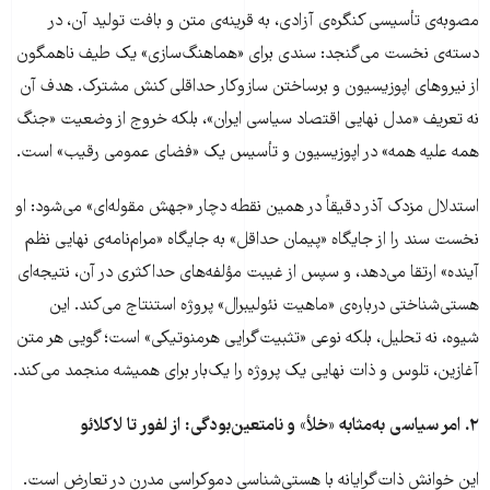
مصوبه‌ی تأسیسی کنگره‌ی آزادی، به قرینه‌ی متن و بافت تولید آن، در
دسته‌ی نخست می‌گنجد: سندی برای «هماهنگ‌سازی» یک طیف ناهمگون
از نیروهای اپوزیسیون و برساختن سازوکار حداقلی کنش مشترک. هدف آن
نه تعریف «مدل نهایی اقتصاد سیاسی ایران»، بلکه خروج از وضعیت «جنگ
همه علیه همه» در اپوزیسیون و تأسیس یک «فضای عمومی رقیب» است.
استدلال مزدک آذر دقیقاً در همین نقطه دچار «جهش مقوله‌ای» می‌شود: او
نخست سند را از جایگاه «پیمان حداقل» به جایگاه «مرام‌نامه‌ی نهایی نظم
آینده» ارتقا می‌دهد، و سپس از غیبت مؤلفه‌های حداکثری در آن، نتیجه‌ای
هستی‌شناختی درباره‌ی «ماهیت نئولیبرال» پروژه استنتاج می‌کند. این
شیوه، نه تحلیل، بلکه نوعی «تثبیت‌گرایی هرمنوتیکی» است؛ گویی هر متن
آغازین، تلوس و ذات نهایی یک پروژه را یک‌بار برای همیشه منجمد می‌کند.
۲
.
امر سیاسی به‌مثابه «خلأ» و نامتعین‌بودگی: از لفور تا لاکلائو
این خوانش ذات‌گرایانه با هستی‌شناسی دموکراسی مدرن در تعارض است.