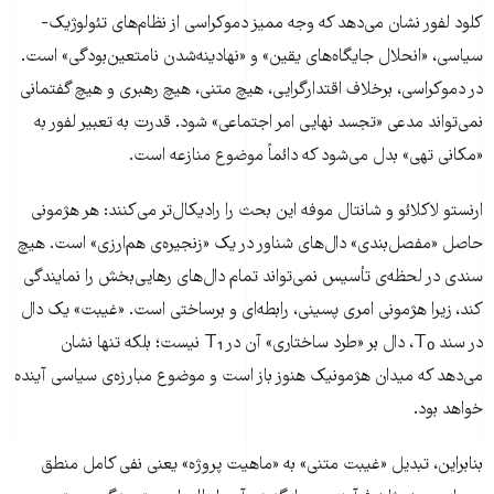
کلود لفور نشان می‌دهد که وجه ممیز دموکراسی از نظام‌های تئولوژیک-
سیاسی، «انحلال جایگاه‌های یقین» و «نهادینه‌شدن نامتعین‌بودگی» است.
در دموکراسی، برخلاف اقتدارگرایی، هیچ متنی، هیچ رهبری و هیچ گفتمانی
نمی‌تواند مدعی «تجسد نهایی امر اجتماعی» شود. قدرت به تعبیر لفور به
«مکانی تهی» بدل می‌شود که دائماً موضوع منازعه است.
ارنستو لاکلائو و شانتال موفه این بحث را رادیکال‌تر می‌کنند: هر هژمونی
حاصل «مفصل‌بندی» دال‌های شناور در یک «زنجیره‌ی هم‌ارزی» است. هیچ
سندی در لحظه‌ی تأسیس نمی‌تواند تمام دال‌های رهایی‌بخش را نمایندگی
کند، زیرا هژمونی امری پسینی، رابطه‌ای و برساختی است. «غیبت» یک دال
در سند T₀، دال بر «طرد ساختاری» آن در T₁ نیست؛ بلکه تنها نشان
می‌دهد که میدان هژمونیک هنوز باز است و موضوع مبارزه‌ی سیاسی آینده
خواهد بود.
بنابراین، تبدیل «غیبت متنی» به «ماهیت پروژه» یعنی نفی کامل منطق