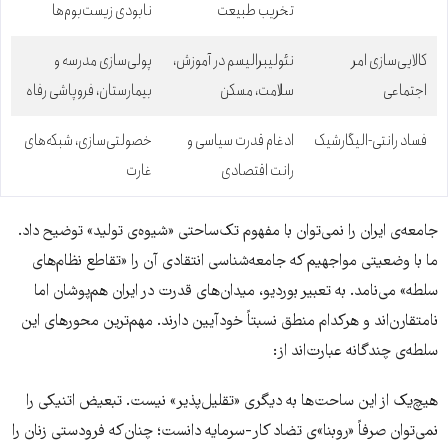
تخریب طبیعت
نابودی زیست‌بوم‌ها
کالایی‌سازی امر
نئولیبرالیسم در آموزش،
پولی‌سازی مدرسه و
اجتماعی
سلامت، مسکن
بیمارستان، فروپاشی رفاه
فساد رانتی-الیگارشیک
ادغام قدرت سیاسی و
خصولتی‌سازی، شبکه‌های
رانت اقتصادی
غارت
جامعه‌ی ایران را نمی‌توان با مفهوم تک‌ساحتی «شیوه‌ی تولید» توضیح داد.
ما با وضعیتی مواجهیم که جامعه‌شناسی انتقادی آن را «تقاطع نظام‌های
سلطە» می‌نامد. به تعبیر بوردیو، میدان‌های قدرت در ایران هم‌پوشان اما
نامتقارن‌اند و هرکدام منطق نسبتاً خودآیین دارند. مهم‌ترین محورهای این
سلطه‌ی چندگانه عبارت‌اند از:
هیچ‌یک از این ساحت‌ها به دیگری «تقلیل‌پذیر» نیست. تبعیض اتنیکی را
نمی‌توان صرفاً «روبنا»ی تضاد کار-سرمایه دانست؛ چنان‌که فرودستی زنان را