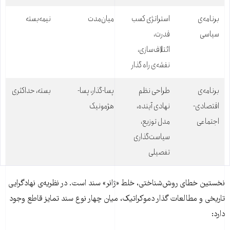
برنامه‌ی
استراتژی کسب
میان‌مدت
نیمه‌بسته
سیاسی
قدرت،
ائتلاف‌سازی،
نقشه‌ی راه گذار
برنامه‌ی
طراحی نظم
پسا-گذار، پسا-
بسته، حداکثری
اقتصادی-
نهادی آینده،
هژمونیک
اجتماعی
مدل توزیع،
سیاست‌گذاری
تفصیلی
نخستین خطای روش‌شناختی، خلط «ژانر» سند است. در نظریه‌ی نهادگرایی
تاریخی و مطالعات گذار دموکراتیک، میان چهار نوع سند تمایز قاطع وجود
دارد: