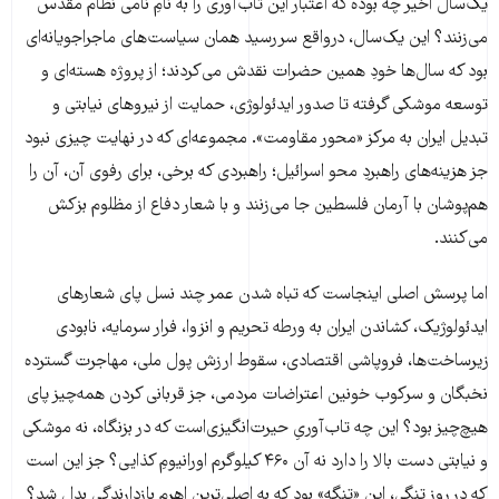
یک‌سال اخیر چه بوده که اعتبار این تاب‌آوری را به نامِ نامی نظام مقدس
می‌زنند؟ این یک‌سال، درواقع سررسید همان سیاست‌های ماجراجویانه‌ای
بود که سال‌ها خودِ همین حضرات نقدش می‌کردند؛ از پروژه هسته‌ای و
توسعه موشکی گرفته تا صدور ایدئولوژی، حمایت از نیروهای نیابتی و
تبدیل ایران به مرکز «محور مقاومت». مجموعه‌ای که در نهایت چیزی نبود
جز هزینه‌های راهبردِ محو اسرائیل؛ راهبردی که برخی، برای رفوی آن، آن را
هم‌پوشان با آرمان فلسطین جا می‌زنند و با شعار دفاع از مظلوم بزکش
می‌کنند.
اما پرسش اصلی اینجاست که تباه شدن عمر چند نسل پای شعارهای
ایدئولوژیک، کشاندن ایران به ورطه تحریم و انزوا، فرار سرمایه، نابودی
زیرساخت‌ها، فروپاشی اقتصادی، سقوط ارزش پول ملی، مهاجرت گسترده
نخبگان و سرکوب خونین اعتراضات مردمی، جز قربانی کردن همه‌چیز پای
هیچ‌چیز بود؟ این چه تاب‌آوریِ حیرت‌انگیزی‌است که در بزنگاه، نه موشکی
و نیابتی دست بالا را دارد نه آن ۴۶۰ کیلوگرم اورانیومِ کذایی؟ جز این است
که در روز تنگی، این «تنگه» بود که به اصلی‌ترین اهرم بازدارندگی بدل شد؟