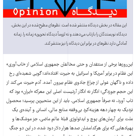
این مقاله در بخش دیدگاه منتشر شده است. نظرهای مطرح‌شده در این بخش،
دیدگاه نویسندگان را بازتاب می‌دهند و نه لزوماً دیدگاه تحریریه زمانه را. زمانه
آمادگی دارد نظرهای در برابر این دیدگاه را نیز منتشر کند.
این‌روزها برخی از منتقدان و حتی مخالفان جمهوری اسلامی از «تاب‌آوری»
این نظام در برابر آمریکا و اسرائیل به حیرت افتاده‌اند؛ گویی شعبده‌ای رخ
داده و ناگهان غولی از چراغ جادوی نظام بیرون آمده. آدم حیرت می‌کند از
این حجم جوزدگی؛ انگار نه انگار آرتیست اصلی این معرکه «ایران» بود که
تاب آورد، نه صرفاً جمهوری اسلامی. باید از این متحیرین پرسید؛ محصول
نزدیک به چهار دهه هزینه‌کردِ بی‌وقفه منابع مالی، انسانی و آینده‌ی یک
ملت برای آرمان‌های پوچ و ایدئولوژی قبلهٔ عالمِ ماضی، جز موشک‌ها و
پهپادهایی که برای هرکدامشان صدها هزار دلار دود شده، در این دو جنگِ