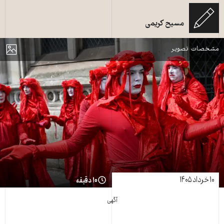
لندن، بریتانیا - ۲۶ آوریل ۲۰۲۵: آخرین اعتراض گسترده توسط Just Stop Oil،
مسیح کریمی
منبع: shutterstock
مایش
مشخصات تصویر
۱۰ خرداد ۱۴۰۵
۱۰ دقیقه
آگهی