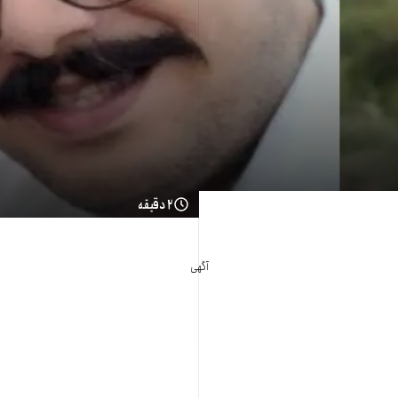
۲ دقیقه
آگهی