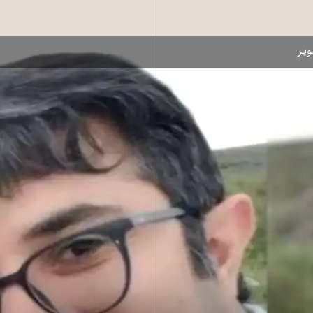
ت، فعال سابق دانشجویی ـ عکس از آرشیو
یر