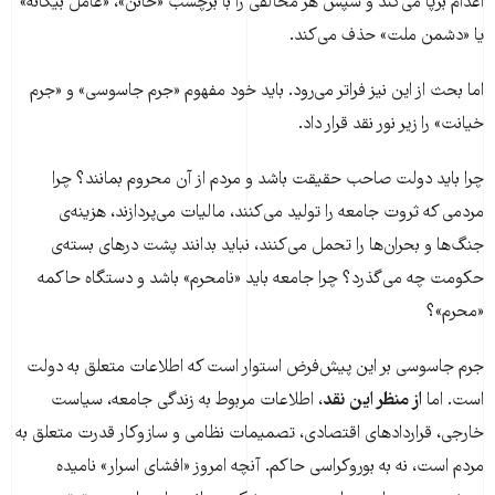
اعدام برپا می‌کند و سپس هر مخالفی را با برچسب «خائن»، «عامل بیگانه»
یا «دشمن ملت» حذف می‌کند.
اما بحث از این نیز فراتر می‌رود. باید خود مفهوم «جرم جاسوسی» و «جرم
خیانت» را زیر نور نقد قرار داد.
چرا باید دولت صاحب حقیقت باشد و مردم از آن محروم بمانند؟ چرا
مردمی که ثروت جامعه را تولید می‌کنند، مالیات می‌پردازند، هزینه‌ی
جنگ‌ها و بحران‌ها را تحمل می‌کنند، نباید بدانند پشت درهای بسته‌ی
حکومت چه می‌گذرد؟ چرا جامعه باید «نامحرم» باشد و دستگاه حاکمه
«محرم»؟
جرم جاسوسی بر این پیش‌فرض استوار است که اطلاعات متعلق به دولت
است. اما
از منظر این نقد
، اطلاعات مربوط به زندگی جامعه، سیاست
خارجی، قراردادهای اقتصادی، تصمیمات نظامی و سازوکار قدرت متعلق به
مردم است، نه به بوروکراسی حاکم. آنچه امروز «افشای اسرار» نامیده