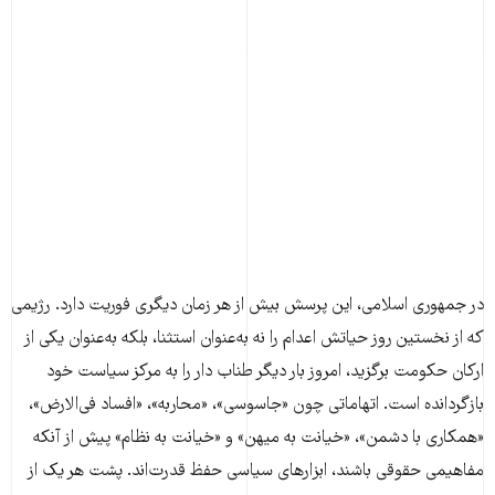
در جمهوری اسلامی، این پرسش بیش از هر زمان دیگری فوریت دارد. رژیمی
که از نخستین روز حیاتش اعدام را نه به‌عنوان استثنا، بلکه به‌عنوان یکی از
ارکان حکومت برگزید، امروز بار دیگر طناب دار را به مرکز سیاست خود
بازگردانده است. اتهاماتی چون «جاسوسی»، «محاربه»، «افساد فی‌الارض»،
«همکاری با دشمن»، «خیانت به میهن» و «خیانت به نظام» پیش از آنکه
مفاهیمی حقوقی باشند، ابزارهای سیاسی حفظ قدرت‌اند. پشت هر یک از