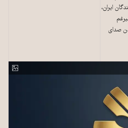
گان ایران،
یرغم
دن صدای