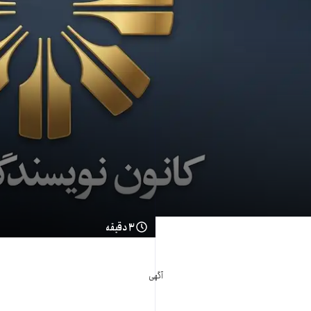
۳ دقیقه
آگهی