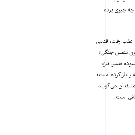
 چه چیزی پرده
م عقب رفت؛ قدمی
ند که به آن «قانون تنفس جنگل»
وده نفسی تازه
 تبصره یک ماده ۳۶، لای همان بسته را باز کرده است:
نتقدان می‌گویند
افی است.