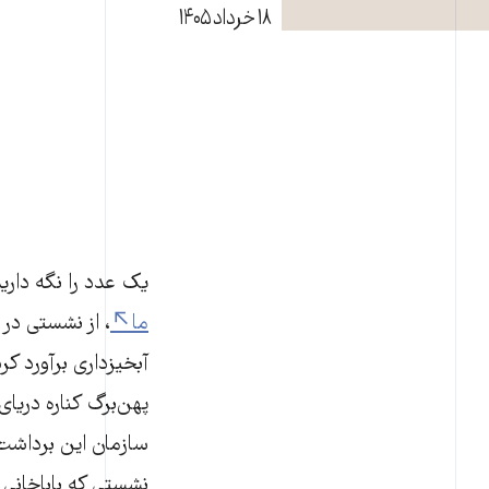
۱۸ خرداد ۱۴۰۵
یک عدد را نگه دارید: ۱۳۰ تا ۱۴۰ هزار مترمکعب چوب. فاطمه باباخانی این 
ما
، از نشستی در
آبخیزداری برآورد ک
پهن‌برگ کناره دریا
سازمان این برداشت 
نشستی که باباخانی 