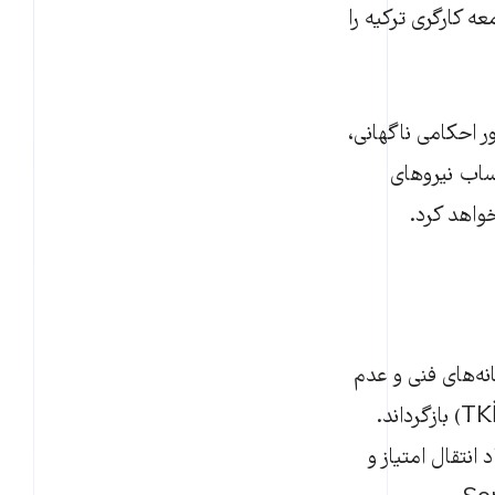
عه کارگری ترکیه را
ِنی آنادولو» (Yeni Anadolu Madencilik) با صدور احکامی ناگهانی،
احتساب نیروهای
نه‌های فنی و عدم
توانایی مالی، این معدنِ واجد ذخایر ارزشمند را به شرکت دولتی ذغال‌سنگ ترکیه (TKİ) بازگرداند.
ده در تاریخ ۸ مه ۲۰۲۶ (۱۸ اردیبهشت ۱۴۰۵)، قرارداد انتقال امتیاز و