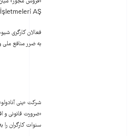
İşletmeleri AŞ با پرداختی اولیه به مبلغ ۴۸.۶ میلیون لیر امضا شد.
فعالان کارگری شیو
به ضرر منافع ملی و 
شرکت «ینی آنادولو»
«ضرورت قانونی و اق
سنوات کارگران را 