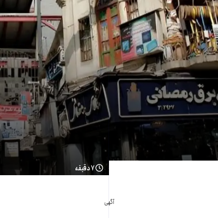
۷ دقیقه
آگهی