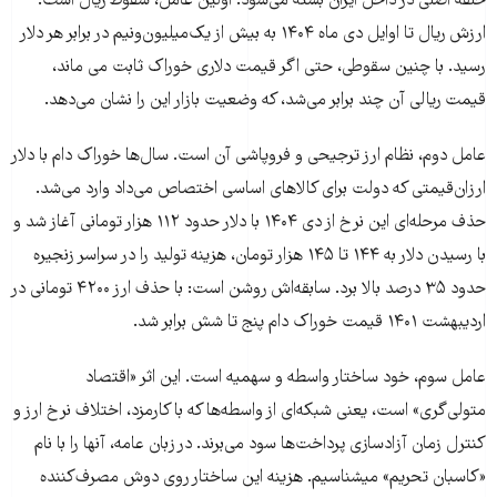
حلقه اصلی در داخل ایران بسته می‌شود. اولین عامل، سقوط ریال است.
ارزش ریال تا اوایل دی ماه ۱۴۰۴ به بیش از یک‌میلیون‌و‌نیم در برابر هر دلار
رسید. با چنین سقوطی، حتی اگر قیمت دلاری خوراک ثابت می ماند،
قیمت ریالی آن چند برابر می‌شد، که وضعیت بازار این را نشان می‌دهد.
عامل دوم، نظام ارز ترجیحی و فروپاشی آن است. سال‌ها خوراک دام با دلار
ارزان‌قیمتی که دولت برای کالاهای اساسی اختصاص می‌داد وارد می‌شد.
حذف مرحله‌ای این نرخ از دی ۱۴۰۴ با دلار حدود ۱۱۲ هزار تومانی آغاز شد و
با رسیدن دلار به ۱۴۴ تا ۱۴۵ هزار تومان، هزینه تولید را در سراسر زنجیره
حدود ۳۵ درصد بالا برد. سابقه‌اش روشن است: با حذف ارز ۴۲۰۰ تومانی در
اردیبهشت ۱۴۰۱ قیمت خوراک دام پنج تا شش برابر شد.
عامل سوم، خود ساختار واسطه و سهمیه است. این اثر «اقتصاد
متولی‌گری» است، یعنی شبکه‌ای از واسطه‌ها که با کارمزد، اختلاف نرخ ارز و
کنترل زمان آزادسازی پرداخت‌ها سود می‌برند. در زبان عامه، آنها را با نام
«کاسبان تحریم» میشناسیم. هزینه این ساختار روی دوش مصرف‌کننده