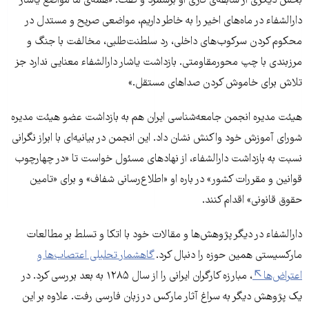
بخش دیگری از سابقه‌ی کاری او برشمرد و گفت: «همه‌ی ما مواضع یاشار
دارالشفاء در ماه‌های اخیر را به خاطر داریم، مواضعی صریح و مستدل در
محکوم کردن سرکوب‌های داخلی، رد سلطنت‌طلبی، مخالفت با جنگ و
مرزبندی با چپ محورمقاومتی. بازداشت یاشار دارالشفاء معنایی ندارد جز
تلاش برای خاموش کردن صداهای مستقل.»
هیئت مدیره انجمن جامعه‌شناسی ایران هم به بازداشت عضو هیئت مدیره
شورای آموزش خود واکنش نشان داد. این انجمن در بیانیه‌ای با ابراز نگرانی
نسبت به بازداشت دارالشفاء، از نهادهای مسئول خواست تا «در چهارچوب
قوانین و مقررات کشور» در باره او «اطلاع‌رسانی شفاف» و برای «تامین
حقوق قانونی» اقدام کنند.
دارالشفاء در دیگر پژوهش‌ها و مقالات خود با اتکا و تسلط بر مطالعات
مارکسیستی همین حوزه را دنبال کرد.
گاهشمار تحلیلی اعتصاب‌ها و
اعتراض‌ها
، مبارزه کارگران ایرانی را از سال ۱۲۸۵ به بعد بررسی کرد. در
یک پژوهش دیگر به سراغ آثار مارکس در زبان فارسی رفت. علاوه بر این