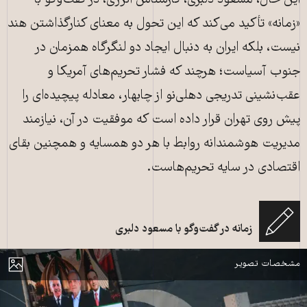
این حال، مسعود دلبری، کارشناس انرژی، در گفت‌وگو با
«زمانه» تأکید می‌کند که این تحول به معنای کنارگذاشتن هند
نیست، بلکه ایران به دنبال ایجاد دو لنگرگاه همزمان در
جنوب آسیاست؛ هرچند که فشار تحریم‌های آمریکا و
عقب‌نشینی تدریجی دهلی‌نو از چابهار، معادله پیچیده‌ای را
پیش روی تهران قرار داده است که موفقیت در آن، نیازمند
مدیریت هوشمندانه روابط با هر دو همسایه و همچنین بقای
تابلوهای الکترونیکی حاوی تصاویر رئیس‌جمهور ایران مسعود پزشکیان،
اقتصادی در سایه تحریم‌هاست.
نخست‌وزیر پاکستان شهباز شریف و رئیس‌جمهور پاکستان آصف علی زرداری در
میدان رادیو پاکستان در اسلام‌آباد، پاکستان، در آستانه سفر پزشکیان به این کشور
و در بحبوحه مذاکرات صلح آمریکا و ایران. . (عکس از سید مهدی / نورفوتو) (عکس
زمانه در گفت‌‌وگو با مسعود دلبری
از سید مهدی / نورفوتو / نورفوتو via AFP)
مایش
مشخصات تصویر