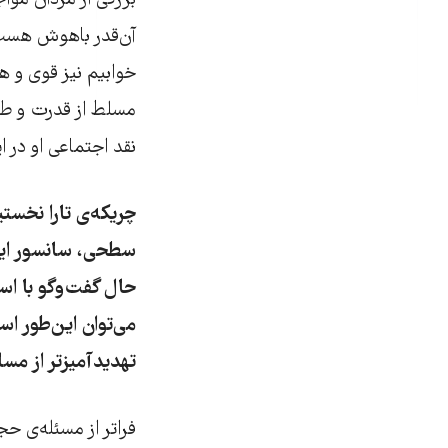
بزرگی از مردان موا
آن‌قدر باهوش هست 
خوابیم نیز قوی و 
مسلط از قدرت و طمع
نقد اجتماعی او در ا
چریکه‌ی تارا
سطحی، سانسور این 
حال گفت‌وگو با اس
می‌توان این‌طور ا
تهدیدآمیزتر از م
فراتر از مسئله‌ی ح