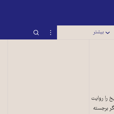
جستجو
تنظیمات
بیشتر
خ را روایت
گر برجسته