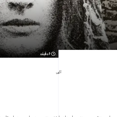
۶ دقیقه
آگهی