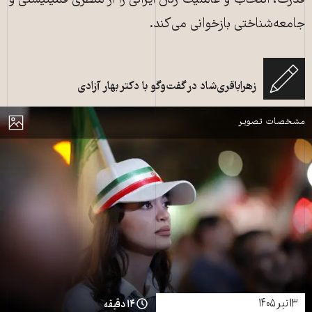
قدرت، انتخاب و عاملیت زنان ایرانی را از منظری فمینیستی و
هزاران نفر در میدان انقلاب تهران، در اعتراض به حملات آمریکا و اسرائیل به ایران،
جامعه‌شناختی بازخوانی می‌کند.
در ۳۰ مه ۲۰۲۶، تجمع کردند. تظاهرکنندگان پرچم‌های ایران و پوسترهای علی
خامنه‌ای، رهبر فقید ایران که در این حملات جان خود را از دست داد، را حمل
می‌کردند و شعارهایی علیه آمریکا و اسرائیل سر می‌دادند. عکس: Fatemeh
زهراباقری‌شاد در گفت‌وگو با دکتر بهار آزادی
Bahrami/ منبع: AFP
مایش
مشخصات تصویر
۱۳ تیر ۱۴۰۵
۱۴ دقیقه