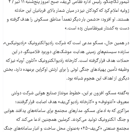
تیمور تکاچنکو، رئیس اداره نظامی کی‌یف، صبح امروز پنج‌شنبه ۱۱ تیر / ۲
ژوئیه اعلام کرد که کودکان نیز در میان شمار بالای قربانیان این حادثه
هستند. او افزود: «دشمن بار دیگر تعمداً مناطق مسکونی را هدف گرفته و
دست به کشتار غیرنظامیان زده است.»
در همین حال، مسکو مدعی است که شرکت رادیوالکترونیک «رادیونیکس»،
سازنده سیستم‌های زمینی هدایت موشک‌های دوربرد فلامینگو، در این
حملات هدف قرار گرفته است. کارخانه رادیوالکترونیک «آتلون آویا» نیز که
وظیفه تأمین پهپادهای جنگی لوتی را برای ارتش اوکراین برعهده دارد، بخش
دیگری از اهداف این هجوم شبانه بود.
به‌گفته مسکو، افزون بر این، خطوط مونتاژ صنایع هوایی شرکت دولتی
معروف «آنتونوف» و «کارخانه رادیو کی‌یف» هدف اصابت قرار گرفتند؛
مراکزی که به ادعای مسکو، مدار‌های مجتمع برای سامانه‌های پدافند هوایی
و جنگ الکترونیک تولید می‌کردند. کرملین همچنین ادعا می‌کند که
مجتمع صنعتی «کی‌یف-۲۵» به‌عنوان محل ساخت و انبار سامانه‌های جنگ