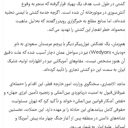
کشتی در طول شب هدف یک پهپاد قرار گرفته که منجر به وقوع
آتش‌سوزی در موتورخانه آن شده است. اگرچه خدمه کشتی با ایمنی تخلیه
شده‌اند، اما منابع مطلع به خبرگزاری رویترز گفتند که به‌دلیل ماهیت
محموله، خطر انفجار این کشتی را تهدید می‌کند.
هم‌زمان، یک نفتکش غول‌پیکر دیگر با پرچم عربستان سعودی به نام
«ودیان» (Wedyan) نیز در سواحل عمان دچار آسیب شده که علت دقیق
آن هنوز مشخص نیست. مقام‌های آمریکایی نیز در اظهارات اولیه، شلیک
ایران به سمت این دو کشتی تجاری را تأیید کرده‌اند.
ماجد الانصاری، سخنگوی وزارت امور خارجه قطر، این اقدام را «حمله‌ای
غیرقابل‌قبول به امنیت دریانوردی بین‌المللی و زنجیره تأمین انرژی جهان» و
«نقض آشکار قوانین بین‌المللی» خواند و تأکید کرد که تهران مسئولیت
حقوقی کامل پیامدهای این حادثه را بر عهده دارد. این حملات، نخستین
نشانه‌های ناامنی در منطقه پس از آغاز جنگ چهار ماه پیش آمریکا و
اسرائیل علیه ایران به شمار می‌رود.