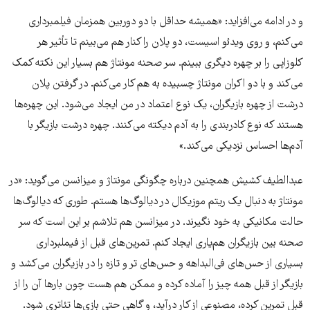
و در ادامه می‌افزاید: «همیشه حداقل با دو دوربین همزمان فیلمبرداری
می‌کنم، و روی ویدئو اسیست، دو پلان را کنار هم می‌بینم تا تأثیر هر
کلوزاپی را بر چهره دیگری ببینم. سر صحنه مونتاژ هم بسیار این نکته کمک
می‌کند و با دو اکران مونتاژ چسبیده به هم کار می‌کنم. در گرفتن پلان
درشت از چهره بازیگران، یک نوع اعتماد در من ایجاد می‌شود. این چهره‌ها
هستند که نوع کادربندی را به آدم دیکته می‌کنند. چهره درشت بازیگر با
آدم‌ها احساس نزدیکی می‌کند.»
عبدالطیف کشیش همچنین درباره چگونگی مونتاژ و میزانسن می‌گوید: «در
مونتاژ به دنبال یک ریتم موزیکال در دیالوگ‌ها هستم. طوری که دیالوگ‌ها
حالت مکانیکی به خود نگیرند. در میزانسن هم تلاشم بر این است که سر
صحنه بین بازیگران هم‌یاری ایجاد کنم. تمرین‌های قبل از فیملبرداری
بسیاری از حس‌های فی‌البداهه و حس‌های‌ تر و تازه را در بازیگران می‌کشد و
بازیگر از قبل همه چیز را آماده کرده و ممکن هم هست چون بار‌ها آن را از
قبل تمرین کرده، مصنوعی از کار درآید، و‌ گاهی حتی بازی‌ها تئاتری شود.