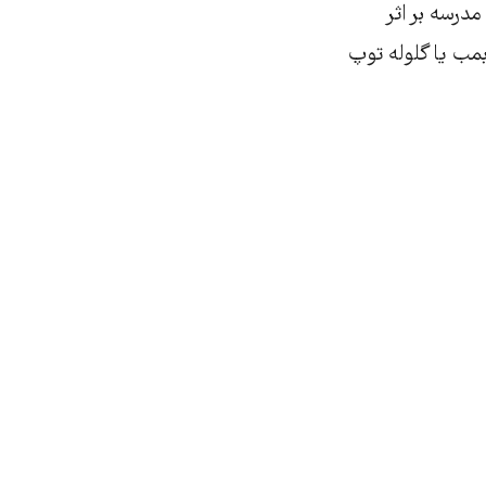
درسه بر اثر
بمب یا گلوله توپ