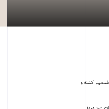
توپخانه ارتش اسرائیل به شهر غزه که چهارشنبه، ۳۰ ژوئیه اتفاق افتاد، ۱۵ فلسطینی کشته و
طات شجاعیه)