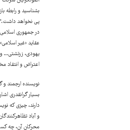
اصولگرایان شرکت نم
بشناسید و رابطه باز
پی نخواهد داشت." با
در جمهوری اسلامی بر
عقاید «غیر اسلامی»
یهودی، زرتشتی... و ز
اعتراض و انتقاد م
نویسنده ارجمند و گ
بسیار گرانقدری اش
دارند، چیزی که نوی
و آباد تظاهرکنندگا
محرکان آن، چه کسا