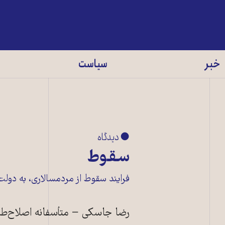
خبر
سیاست
● دیدگاه
سقوط
فرایند سقوط از مردمسالاری، به دولت‌
رضا جاسکی − متأسفانه اصلاح‌طلبا