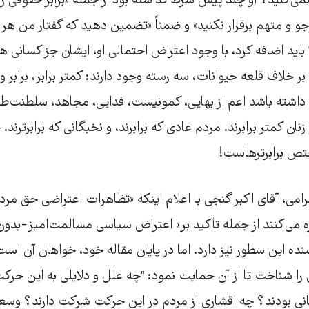
ی‌کنید؟ او چند پیش شرط گذاشته بود از جمله «برابر حقوقی ر
جو و متهم برقرار نکنید» و ضمناً «تضمین دهید که گفتار من هر 
ید اضافه کرد، با وجود اعتراض احتمالی او، ایشان جز کسانی هست
 خلاف قلعه حیوانات، سه رسته وجود دارند: کمتر برابر، برابر و ب
 داشته باشد اعم از بهایی، کمونیست، فدایی، مجاهد، سلطنت‌طل
نان کمتر برابرند. مردم عادی که برابرند، و نخبگانی که برابرترند.
ختص برابرترهاست!
رامی، آقای اکبر گنجی با اعلام اینکه «تظاهرات اعتراضی حق مر
اره می‌کنند از جمله تأکید بر» اعتراض سیاسی مسالمت‌امیز-ب
سنده این سطور نیز دارد. اما در پایان مقاله خود، خواهان آن ا
ن را شناخت تا از آن حمایت نمود: "چه علل و دلایلی به این حر
نی بودند؟ چه اقشاری از مردم در این حرکت شرکت دارند؟ و