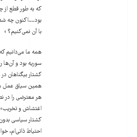
که به طور قطع از چن
بود....اکنون چه شد
با آن نمی‌کنیم؟ »
همه ما می‌دانیم که
سوریه بود و آن‌ها را
کشتار بیگناهان در 
همین سیاق عمل می‌ک
هر معترضی را در نط
اغتشاش و تخریب» (ع
کشتار سیاسی بدون «
احتیاط ذاتی‌ام، خو