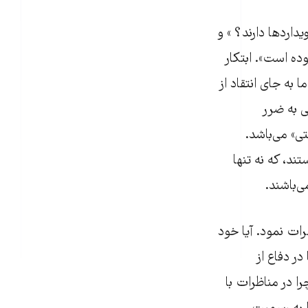
داردها دارند؟ » و
ده است». ابتکار
به جای انتقاد از
 به ضرر
ی» می‌باشد.
د، که نه تنها
ی‌باشند.
رات نمود. آیا خود
در دفاع از
ا در مناظرات با