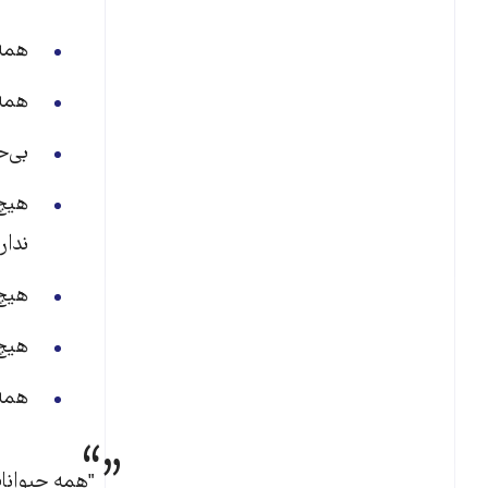
همه
همه 
بی‌ح
هیچ‌
ندار
هیچ‌
هیچ‌
همه 
"همه حیوانات با هم