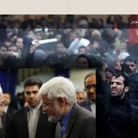
حسن روحانی − زمینه عکس: صحنه‌ای از تظاهرات اعتراضی دی ۱۳۹۶
یر