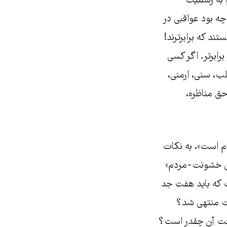
ا به رسمیت
چه بود عواقبی در
ند که برابرترند!
رابرتر. اگر کسی
ب، سنی، ارمنی،
 حق مناظره،
دم است»، به نکات
دون خشونت-مردم»
ست که باید هفت جد
کت منتهی شد؟
سعت آن چقدر است؟