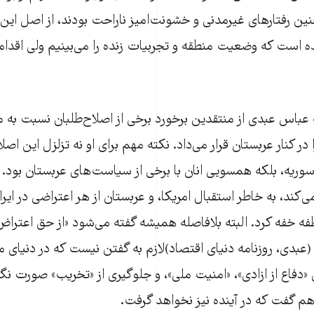
ین رفتارهای غیرمدنی و خشونت‌امیز ناراحت بودند، از اصل این ر
ه است که وضعیت منطقه و تجربیات زنده را می‌بینیم ولی اقدام
 عباس عبدی از منتقدین برخورد برخی از اصلاح‌طلبان نسبت به مد
 در کنار عربستان قرار می‌داد. نکته مهم برای او نه تزلزل این اص
سوریه، بلکه همسویی انان با برخی از سیاست‌های عربستان بود. وی
ند، به خاطر استقبال امریکا، و عربستان از هر اعتراضی در ایر
فه خفه کرد. البته بلافاصله همیشه گفته می‌شود «از حق اعتراض
بدی، روزنامه دنیای اقتصاد)لازم به گفتن نیست که در دنیای 
دفاع از ازادی»، «امنیت ملی»، و جلوگیری از «تخریب» صورت نگر
اهم گفت که در آینده نیز نخواهد گرفت.