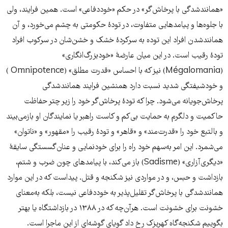
«همانندشدگی با پرخاش‌گر» در حکم «خوددفاعی» است. همین فرایند، ولی
با جلوه‌ها و پیامدهایی متفاوت، در تودۀ حکومتی به چشم می‌خورد، و آن
همانندشدن افراد این توده به سرکردۀ خشک و خشن‌شان در سرکوب افراد
تودۀ رقیب است. در این میان عارضۀ «خودبزرگ‌انگاری»
(Mégalomania) نیز که با احساس «قدرت مطلق» (Omnipotence )
و خودشیفتگی شدید نسبت دارد همنشین فرایند همانندشدگی
پرخاش‌جویانه می‌شود. چرا که تودۀ پرخاش‌گر خود را زیر چتر حفاظت
حاکمیت و دلگرم به حمایت بی‌کم و کاست راهبر یا نمایندگان او بازمی‌بیند
و بالتبع خود را «قدرت‌مند» و «قاهر» و تودۀ رقیب را «مقهور» و «ناتوان»
می‌شمرد. این امر به‌سهم خود راه را برای خودنمایی و عنان‌گسستگی سایقۀ
«دیگری‌آزاری» (Sadisme) باز می‌کند، با پیامدهای چون ضرب و شتم،
بازداشت و حبس، و در مواردی نیز شکنجه و قتل. پیداست که در این موارد
همانندشدگی با پرخاش‌گر تقلیل‌پذیر به خوددفاعی نیست، بلکه به‌معنای
خشونت برای خشونت است. هرآن‌چه که در ۱۳۸۸ در بازداشتگاه یا بهتر
بگوییم شکنجه‌گاه کهریزک رخ داد گویای گوشه‌ای از این ماجرا است.