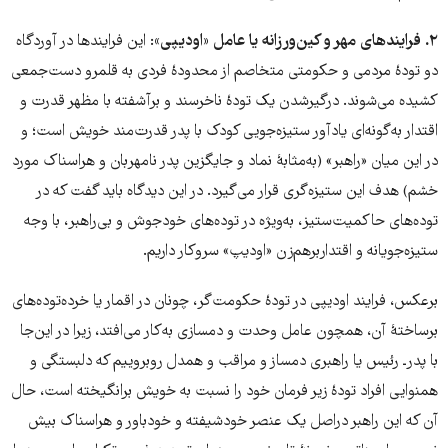
۲. فرایندهای مهر و کین
ورزانه یا عامل «اودیپی»
: این فرایندها در آوردگاه
دو تودۀ مردمی و حکومتی متخاصم از محدودۀ فردی به قلمرو دست‌جمعی
کشیده می‌شوند. درگیرشدن یک تودۀ ناخرسند و برآشفته با مظهر قدرت و
اقتدار به‌گونه‌ای یادآور ستیزه‌جویی کودک با پدر قدرت‌مند خویش است؛ و
در این میان «راهبر» (به‌مثابۀ نماد و جایگزین پدر نامهربان و هراسناک مورد
خشم) هدف این ستیزه‌گری قرار می‌گیرد. در این دیدگاه باید گفت که در
توده‌های حاکمیت‌ستیز، به‌ویژه در توده‌های خودجوش و بی‌راهبر، با وجه
ستیزه‌جویانه و اقتداربرهم‌زن «اودیپ» سروکار داریم.
برعکس، فرایند اودیپی در تودۀ حکومت‌گر، چونان در اقمار یا خرده‌توده‌های
برساختۀ آن، همچون عامل وحدت و دمسازی به‌کار می‌افتد، زیرا در این‌جا
با پدرـ رئیس یا راهبری دمساز و مراقب و همدل روبروییم که دلبستگی و
همنوایی افراد تودۀ زیر فرمان خود را نسبت به خویش برانگیخته است، حال
آن که این راهبر دراصل یک عنصر خودشیفته و خودباور و هراسناک بیش