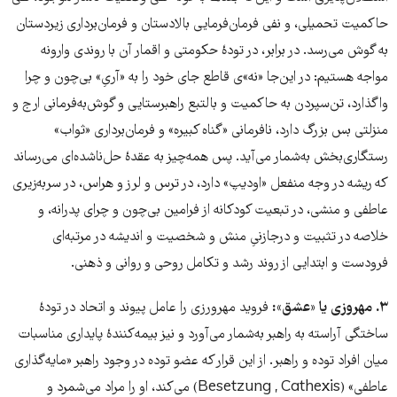
حاکمیت تحمیلی، و نفی فرمان‌فرمایی بالادستان و فرمان‌برداری زیردستان
به گوش می‌رسد. در برابر، در تودۀ حکومتی و اقمار آن با روندی وارونه
مواجه هستیم: در این‌جا «نه»ی قاطع جای خود را به «آریِ» بی‌چون و چرا
واگذارد، تن‌سپردن به حاکمیت و بالتبع راهبرستایی و گوش‌به‌فرمانی ارج و
منزلتی بس بزرگ دارد، نافرمانی «گناه کبیره» و فرمان‌برداری «ثواب»
رستگاری‌بخش به‌شمار می‌آید. پس همه‌چیز به عقدۀ حل‌ناشده‌ای می‌رساند
که ریشه در وجه منفعل «اودیپ» دارد، در ترس و لرز و هراس، در سربه‌زیری
عاطفی و منشی، در تبعیت کودکانه از فرامین بی‌چون و چرای پدرانه، و
خلاصه در تثبیت و درجازنیِ منش و شخصیت و اندیشه در مرتبه‌ای
فرودست و ابتدایی از روند رشد و تکامل روحی و روانی و ذهنی.
۳. مهروزی یا «عشق»:
فروید مهرورزی را عامل پیوند و اتحاد در تودۀ
ساختگی آراسته به راهبر به‌شمار می‌آورد و نیز بیمه‌کنندۀ پایداری مناسبات
میان افراد توده و راهبر. از این قرار که عضو توده در وجود راهبر «مایه‌گذاری
عاطفی» (Besetzung , Cathexis) می‌کند، او را مراد می‌شمرد و