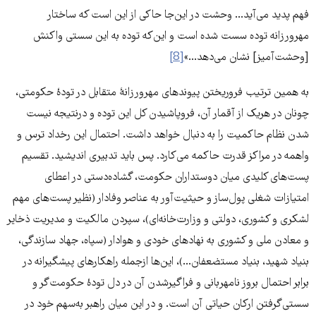
فهم پدید می‌آید... وحشت در این‌جا حاکی از این است که ساختار
مهرورزانه توده سست شده است و این‌که توده به این سستی واکنش
[وحشت‌آمیز] نشان می‌دهد...»
[8]
به همین ترتیب فروریختن پیوندهای مهرورزانۀ متقابل در تودۀ حکومتی،
چونان در هریک از آقمار آن، فروپاشیدن کل این توده و درنتیجه نیست
شدن نظام حاکمیت را به دنبال خواهد داشت. احتمال این رخداد ترس و
واهمه در مراکز قدرت حاکمه می‌کارد. پس باید تدبیری اندیشید. تقسیم
پست‌های کلیدی میان دوستداران حکومت، گشاده‌دستی در اعطای
امتیازات شغلی پول‌ساز و حیثیت‌آور به عناصر وفادار (نظیر پست‌های مهم
لشکری و کشوری، دولتی و وزارت‌خانه‌ای)، سپردن مالکیت و مدیریت ذخایر
و معادن ملی و کشوری به نهادهای خودی و هوادار (سپاه، جهاد سازندگی،
بنیاد شهید، بنیاد مستضعفان...)، این‌ها ازجمله راهکارهای پیشگیرانه در
برابر احتمال بروز نامهربانی و فراگیرشدن آن در دل تودۀ حکومت‌گر و
سستی‌گرفتن ارکان حیاتی آن است. و در این میان راهبر به‌سهم خود در