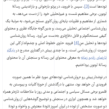
توده‌ها است
[3]
. سپس با فروید، در پرتو بازخوانی و بازاندیشی رسالۀ
لوبون، برخی مفاهیم سُست و غیرتحلیلی خود را از دست می‌دهد، به
شماری از مفاهیم و نظریات پایه‌ای روان‌کاوی مسلح می‌شود، به مرتبۀ یک
روان‌شناسی اجتماعی تحلیلی می‌رسد، و بدین‌گونه جایگاه نظری و محتوای
کیفی مستحکم‌تر و قابل دفاع‌تری به‌دست می‌آورد. رسالۀ روان‌شناسی
توده‌ها و تحلیل منِِ
[4]
فروید حاوی خطوط اصلی و چشم‌انداز کلی این
صورت از روان‌شناسی است، و ما چندی پیش در گفتاری مندرج در
پایگاه
تارنمای رادیو زمانه
به معرفی محتوای این رساله و سنجش آن با محتوای
رسالۀ لوبون پرداختیم.
در نوشتار پیش رو «روان‌شناسی توده‌ها»ی مورد نظر ما همین صورت
فرویدی آن خواهد بود، منتهی با درگذشتن از حوزۀ کلیات و پیوستن به
قلمرو برخی مسائل سیاسی و اجتماعی و مدنی روز با ملاحظات تازه‌تر همراه
خواهد شد و همچون ابزاری در سنجش و توضیح گوشه‌هایی از روان‌شناسی
دو صورت مشخص از توده در ایران امروز (تودۀ معترض و واخواه و تودۀ