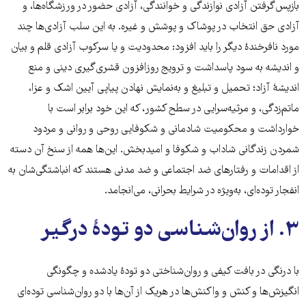
بازپس‌گرفتن آزادی نوازندگی و خوانندگی، آزادی حضور در ورزشگاه‌ها، و
آزادی حق انتخاب در پوشاک و پوشش و غیره. به این سلب آزادی‌ها چند
مورد نافرخندۀ دیگر را باید افزود: محدودیت و یا سرکوب آزادی قلم و بیان
و اندیشه به سود پاسداشت و ترویج روزافزون قشری‌گیری دینی و منع
اندیشۀ آزاد؛ تحمیل و تبلیغ و به‌نمایش نهادن پیاپی آیین اشک و عزا،
ماتم‌زدگی، و مرثیه‌سرایی در سطح کشور، که این‌ خود برابر است با
خوارداشت و محکومیت شادمانی و شکوفایی روحی و روانی و مردود
شمردن زندگانی شاداب و شکوفا و امیدبخش. این‌ها همه از سنخ آن دسته
از اقدامات و رفتارهای ضد اجتماعی و ضد مدنی هستند که انباشتگی‌شان به
انفجار توده‌ای، به‌ویژه در شرایط بحرانی، می‌انجامد.
۳. از روان‌شناسی دو تودۀ درگیر
با درنگی در بافت کیفی و روان‌شناختی ‌دو تودۀ یادشده و چگونگی
انگیزش‌ها و کنش و واکنش‌ها در هریک از آن‌ها با دو روان‌شناسی توده‌ای