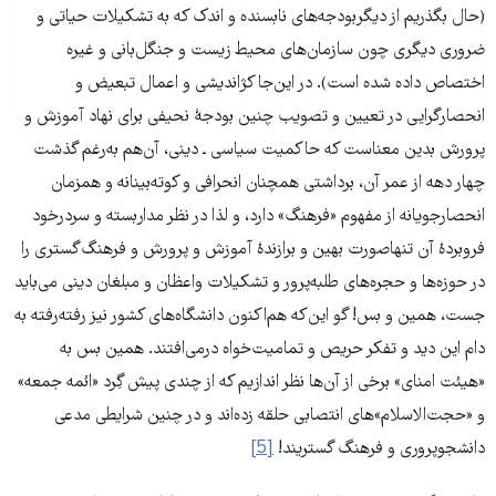
(حال بگذریم از دیگربودجه‌های نابسنده و اندک که به تشکیلات حیاتی و
ضروری دیگری چون سازمان‌های محیط زیست و جنگل‌بانی و غیره
اختصاص داده شده است). در این‌جا کژاندیشی و اعمال تبعیض و
انحصارگرایی در تعیین و تصویب چنین بودجۀ نحیفی برای نهاد آموزش و
پرورش بدین معناست که حاکمیت سیاسی ـ دینی، آن‌هم به‌رغم گذشت
چهار دهه از عمر آن، برداشتی همچنان انحرافی و کوته‌بینانه و همزمان
انحصارجویانه از مفهوم «فرهنگ» دارد، و لذا در نظر مداربسته و سردرخود
فروبردۀ آن تنهاصورت بهین و برازندۀ آموزش و پرورش و فرهنگ‌گستری را
در حوزه‌ها و حجره‌های طلبه‌پرور و تشکیلات واعظان و مبلغان دینی می‌باید
جست، همین و بس! گو این‌که هم‌اکنون دانشگاه‌های کشور نیز رفته‌رفته به
دام این دید و تفکر حریص و تمامیت‌خواه درمی‌افتند. همین بس به
«هیئت امنای» برخی از آن‌ها نظر اندازیم که از چندی پیش گِرد «ائمه جمعه»
و «حجت‌الاسلام»های انتصابی حلقه زده‌اند و در چنین شرایطی مدعی
دانشجوپروری و فرهنگ گستریند!
[5]