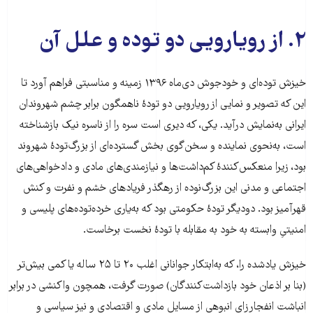
۲. از رویارویی دو توده و علل آن
خیزش توده‌ای و خودجوش دی‌ماه ۱۳۹۶ زمینه و مناسبتی فراهم آورد تا
این که تصویر و نمایی از رویارویی دو تودۀ ناهمگون برابر چشم شهروندان
ایرانی به‌نمایش درآید. یکی، که دیری است سره را از ناسره نیک بازشناخته
است، به‌نحوی نماینده و سخن‌گوی بخش گسترده‌ای از بزرگ‌تودۀ شهروند
بود، زیرا منعکس‌کنندۀ کم‌داشت‌ها و نیازمندی‌های مادی و دادخواهی‌های
اجتماعی و مدنی این بزرگ‌نوده از رهگذر فریادهای خشم و نفرت و کنش
قهرآمیز بود. دودیگر تودۀ حکومتی بود که به‌یاری خرده‌توده‌های پلیسی و
امنیتیِ وابسته به خود به مقابله با تودۀ نخست برخاست.
خیزش یادشده را، که به‌ابتکار جوانانی اغلب ۲۰ تا ۲۵ ساله یا کمی بیش‌تر
(بنا بر اذعان خود بازداشت‌کنندگان) صورت گرفت، همچون واکنشی در برابر
انباشت انفجارزای انبوهی از مسایل مادی و اقتصادی و نیز سیاسی و