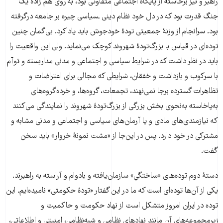
راهبر و نیز برخاسته از پایگاه اجتماعی متفاوتی بود، به ‌روی هم زادۀ یک
جنگ قدرت بود که در دل خود نظام دینی ـسیاسی چیره بر جامعه درگرفته
بود. سرانجام از وزنۀ جمعیتی تودۀ خودجوش باید یاد کرد. بی‌گمان چنین
توده‌ای در قیاس با بزرگ‌تودۀ شهروند کوچک می‌نماید. ولی این واقعیت را
باید در نظر داشت که در شرایط سیاسی و اجتماعی و مدنی مداربسته و توآم
با سرکوب و بازداشت و خفقان، شرایطی که مجالی برای اعتراضات و
تظاهرات گسترده برجا نمی‌نهند، تجمعات، گروه‌ها، و خرده‌گروه‌های
به‌پاخاسته به‌نحوی بخش بزرگی از بزرگ‌تودۀ شهروند را نمایندگی می‌کنند
که نیازمندی‌های مادی و یا آرمان‌های سیاسی و اجتماعی و مدنی مشابه و
مشترکی در خود دارد. پس در این‌جا از «مشت نمونۀ خروار» باید سخن
گفت.
دستۀ دوم توده‌های «ساختگیِ» سازمان‌یافته و بادوام و آراسته به راهبرند.
یکی از آن‌ها توده‌ای است که ما در این گفتار «تودۀ حکومتی» نامیده‌ایم. این
توده در ایران امروز متشکل است از نهاد حکومت و حاکمیت و
زیرمجموعه‌های آن مانند نهادهای نظامی و شبه‌نظامی، امنیتی و اطلاعاتی،