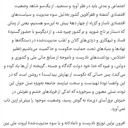
اجتماعی و مدنی باید در نظر آورد و سنجید. از یک‌سو شاهد وضعیت
اقتصادی آشفته و فقرآفرین کشور به‌دلیل سوء مدیریت و سیاست‌های
اقتصادی ناساز و کژراه از چهار دهۀ پیش به این‌سو هستیم، یعنی از زمانی
که دستار بر تاج شورید و بر کشور چیره شد، و از دیگرسو با حضور گستردۀ
فساد و تبهکاری و دزدی‌های کلان و اغلب مدیریت‌شده در دستگاه‌ها و
نهادها و بنیادهای تحت حمایت حکومت و حاکمیت می‌باشیم (نظیر
اختلاس، برداشت‌های نادرست و ناموجه از منابع مالی ملی و کشوری و
دولتی، و غیره که حتا خود دولت گاه‌گاه و جسته ـ گریخته از آن‌ها یاد کرده و
می‌کند). پس «سالی که نکوست از بهارش پیداست! » روشن است که در
این وانفسا تودۀ تهیدست و سخت نیازمند جامعه به‌ویژه نسل جوان این
توده، نسلی مغبون و سرخورده که اندکی از فریادهای خشم و نفرتش در
خیزش برق‌آسای دی‌ماه به گوش رسید، وضعیت موجود را بیش‌تر ازین تاب
نمی‌آورد.
افرون براین توزیع نادرست و ناعادلانه و یا سوء مدیریت‌شدۀ ثروت ملی بین