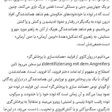
بر یک جهان‌بینی دینی و مسلکی است) نقشی بزرگ بازی می‌کنند. چنین
است که در توده یا خرده‌توده‌های حکومتی هم شاهد همانند‌شدگی افراد
درون توده به یکدیگر در رفتار و نحوۀ اندیشیدن و کنش و واکنش
می‌باشیم، و هم شاهد همانند‌شدگی هریک از آنان به راهبر مورد مهر و
ستایش، به راهبری که تشکیل‌دهندۀ «ابرمن آرمانی» یا «من آرمانی»
دست‌جمعی‌شان است.
می‌دانیم در روان‌کاوی از فرایند
«‌
همانندسازی با پرخاش‌گر
»
(
Identifizierung mit dem Angreifer
)
نیز سخن می‌رود (این
اصطلاح و مفهوم از ابداعات دختر فروید، آنا فروید، است). همانندشدن
کودک با یک پدر پرخاش‌جوی و نوزایش این همانندشدگی در درازای زندگانی
او گویای نوعی «‌همانند سازی با پرخاش‌گر» است. این فرایند در توده نیز
نمود پیدا می‌کند و آن زمانی است که توده خود را با خشونت و سرکوب
توده رقیب (تودۀ پلیسی و امنیتی) روبرو می‌بیند و متقابلاَ به پرخاش‌گری
(درگیری، سنگ‌پراکنی و یا آتش‌افروزی و تخریب...) دست می‌زند. در این‌جا