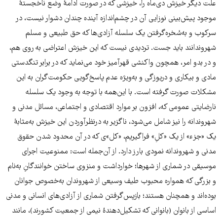
علت دیگر خیزش دی‌ماه را، خیزشی که در صورت ادامۀ وضع ناخجستۀ
موجود پیش‌بینی نوزایی آن در چشم‌اندازه آینده چندان دشوار نیست، در
سرکوب و به‌سُخره‌گرفتن یک سلسله آزادی‌ها که حق طبیعی و مسلم
شهروندانند باید جست. تردیدی نیست که این خیزش اعتراضی به‌ روی هم،
و در بدو امر، همچون واکنشی قهرآمیز خود می‌نماید که در برابر تنگدستی
مادی و بیکاری و دریوزگی و به‌ویژه عدم پاسخ‌گویی حکومت‌گران به این
مشکلات صورت گرفته است. با این‌همه با توجه به وجود یک سلسله
نارضایتی عمومی که، افزون بر موارد اقتصادی و اجتماعی، مسائل مدنی و
شهروندانه را نیز شامل می‌شود، ناگزیر به درنظرآوردن این خیزش به‌مثابۀ
یک «جزء» از یک «کلِ» فراگیریم، «کل»ی که در آن محدود شدن حقوق
مدنی و شهروندانه نمودی بارز دارد. از آن‌جمله است: ممنوعیت اجرای
موسیقی در شماری از شهرها؛ خوارداشت و منزوی ساختن خوانندگانِ به‌نام
و بزرگی که همواره محبوب طیف وسیعی از شهروندان به‌خصوص جوانان
بوده‌اند و همچنان هستند؛ بازپس‌گرفتن شماری از آزادی‌های انسانی و مدنی
اساسی از بانوان (بانوانی که تشکیل‌دهندۀ نیمی از جمعیت کشورند)، مانند