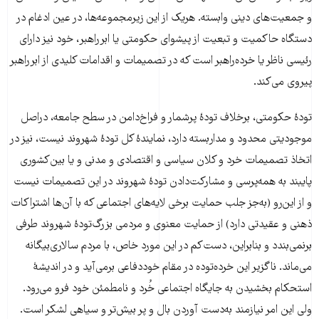
و جمعیت‌های دینی وابسته. هریک از این زیرمجموعه‌ها، در عین ادغام در
دستگاه حاکمیت و تبعیت از پیشوای حکومتی یا ابرراهبر، خود نیز دارای
رئیسی ناظر یا خرده‌راهبر است که در تصمیمات و اقدامات کلیدی از ابرراهبر
پیروی می‌کند.
تودۀ حکومتی، برخلاف تودۀ پرشمار و فراخ‌دامن در سطح جامعه، دراصل
موجودیتی محدود و مداربسته دارد، نمایندۀ کل تودۀ شهروند نیست، نیز در
اتخاذ تصمیمات خرد و کلان سیاسی و اقتصادی و مدنی و یا بین‌کشوری
پایبند به همه‌پرسی و مشارکت‌دادن تودۀ شهروند در این تصمیمات نیست
و از این‌رو (به‌جز جلب حمایت برخی لایه‌های اجتماعی که با آن‌ها اشتراکات
ذهنی و عقیدتی دارد) از حمایت معنوی و مردمی بزرگ‌تودۀ شهروند طرفی
برنمی‌بندد و بنابراین، دست‌کم در این مورد خاص، با مردم سالاری‌بیگانه
می‌ماند. ناگزیر این خرده‌توده در مقام خوددفاعی برمی‌آید و در اندیشۀ
استحکام بخشیدن به جایگاه اجتماعی خُرد و نامطمئن خود فرو می‌رود.
ولی این امر نیازمند به‌دست آوردن بال و پر بیش‌تر و سیاهی لشکر است.