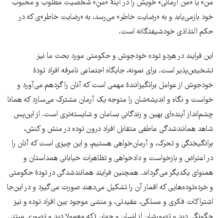
من» یا «من آرمانی» خویش را در آینۀ «منِ» شخصیت مطلوب و محبوب
خود بازمی‌یابد و به «رضایت خاطر» می‌رسد، به «رضایت خاطر»ی که در
حکم التذاذی خودشیفتگانه است.
این فرایند در هردو توده خودجوش و حکومتی مورد بحث ما نیز
تشخیص‌پذیر است. برای نمونه، جایگاه اجتماعی نامرفه افراد تودۀ
خودجوش از عوامل برانگیزانندۀ مهمی است که آنان را گردهم می‌آورد و
خواست و نگاه و اندیشه‌شان را متوجه یک آرمان مشترک می‌سازد که همانا
چشم‌انداز آینده‌ای بهین و زندگانی بسامان و شایسته‌تری است. از این‌پس
شاهد همانندشدگی عاطفی متقابل افراد درون توده در منش و کنش،
برانگیختگی و تحرک، و آرمان‌خواهی هستیم، و این چیزی است که آنان را
در اعتراض و بازخواست و دادخواهی و تظاهرات خیابانی همداستان و
همنوای یکدیگر می‌گرداند. همچنین فرایند همانندشدگی در تودۀ حکومتی
و خرده‌توده‌هایی که اقمار آن را تشکیل می‌دهند صورت می‌گیرد و در این‌جا
اشتراکات فکری و مسلکی، عقیدتی، و منشی موجود بین افراد توده و نیز
چگونگی دید و تصورشان از انسان و جهان (که معمولا دید و تصوری مبتنی