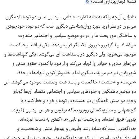
تشنۀ فرمان‌برداری است.»
[6]
بنابراین آن‌چه را که به‌مثابۀ تفاوت عاطفی ـ اودیپی میان دو تودۀ ناهمگون
می‌توان در نظر آورد مورد روان‌شناختی دیگری است که دو توده خودجوش
و ساختگی مور بحث ما را در دو موضع سیاسی و اجتماعی متفاوت
می‌نشاند و ناگزیر رو در روی یکدیگر قرار می‌دهد. یکی بر اقتدار حاکمیت
موجود می‌شورد، ولی دیگری در پاسداشت آن می‌کوشد، یکی کم‌داشت‌ها و
نیازهای مادی و حیاتی را فریاد می‌کند و از نبود یا کمبود حقوق مدنی و
شهروندی نیز دم می‌زند، دیگری اما با خاموش‌کردن فریادها در حفظ
«حرمت» و «حیثیت» حاکمیت و پاسداشت وضعیت موجود می‌کوشد. این
دو موضع ناهمگون و جلوه‌های سیاسی و اجتماعی متضاد آن‌ها گویای
وجود دو منش ناهمگون نیز هست: در تودۀ واخواه و خطرکننده با
گردهم‌آیی و مبارزۀ کسانی روبروییم که بر ترس و هراس اودیپی (فرزندـ
پدری) فایق آمده‌اند و درنتیجه توانایی «نه»گفتن به دست آورده‌اند.
«نه»گفتنی است که نشانۀ رشد طبیعی و بهنجار منش و شخصیت و
استقلال‌پذیری است و این‌که بعدها به‌گونۀ نفی وضعیت ناساز موجود، نفی