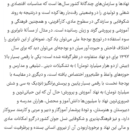
نهادها و سازمان‌های چندگانۀ کشور سال‌ها است که مناسبات اقتصادی و
شغلی و تولیدی را در وضعیتی رقت‌بار رها کرده است و درنتیجه به روند
شکوفایی و سازندگی در سطوح مادی، کارآفرینی، و همچنین فرهنگی و
آموزشی و پرورشی گزند و زیان رسانیده است. در مثال از مسألۀ نابرابری و
سوء استفاده در توزیع بودجۀ ملی می‌توان یاد کرد. نمونه‌ای از این نابرابری را
اختلاف فاحش و حیرت‌آور میان دو بودجه‌ای می‌توان دید که برای سال
۱۳۹۷ برای دو نهاد متفاوت در نظر گرفته شده است: یکی با رقمی بسیار بالا
(بیش از دو هزار میلیارد تومان‌! ) به تشکیلات دینی ـ تبلیغی و مدارس و
حوزه‌های واعظ و طلبه‌پرور اختصاص یافته است، و دیگری در مقایسه با
بودجۀ نخست با رقمی بسیار پایین و پرسش‌برانگیز (نزدیک به سی و شش
میلیارد تومان) به نهاد آموزش و پرورش؛ حال آن که این حیاتی‌ترین و
ضروری‌ترین نهاد با میلیون‌ها دانش‌آموز و محصل، هزاران مدرسه و
دبیرستان و هنرستان، و تودۀ پرشمار آموزگار و دبیر و مربی و کارمند سروکار
دارد، و نیز فرهنگ‌پذیری و شکوفایی نسل جوان کشور در گرو امکانات مادی
و مالی این نهاد و برخورداربودن آن از نیروی انسانی بسنده و پرظرفیت است