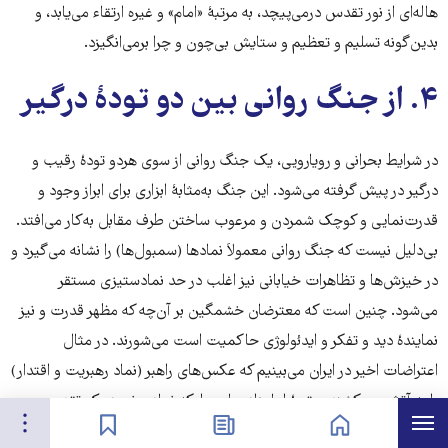
هاله‌ای از نور تقدس درمی‌پیچد، به مرتبۀ «امام» و غیره ارتقاء می‌یابد، و
بدین‌گونه تسلیم و تعظیم و ستایش بی‌چون و چرا برمی‌انگیزد.
۴. از جنگ روانی بین دو تودۀ درگیر
در شرایط بحرانی و رویارویی، یک جنگ روانی از سوی هردو تودۀ رقیب و
درگیر در پیش گرفته می‌شود. این جنگ به‌مثابۀ ابزاری برای ابراز وجود و
قدرت‌نمایی و کوچک شمردن و مرعوب ساختن طرف مقابل به‌کار می‌افتد.
بی‌دلیل نیست که جنگ روانی معمولاَ نمادها (سمبول‌ها) را نشانه می‌گیرد و
در خیزش‌ها و تظاهرات خیابانی نیز اغلب در حد نمادستیزی مستقر
می‌شود. چنین است که معترضان خشمگین بر آن‌چه که مظهر قدرت و نیز
نمایندۀ دید و تفکر و ایدئولوژی حاکمیت است می‌شورند. در مثال
اعتراضات اخیر در ایران می‌بینیم که عکس‌های راهبر (نماد رهبریت و اقتدار)
را به آتش می‌کشند، مقبرۀ امام‌زاده‌هایی را، که نماد و نمود یک تقدس
هرست
تنظیمات
صفحه نخست
اخبار
نشان‌گذاشته‌ها
تبارگرایانه و نیز ازجمله تکیه‌گاه‌های سلسله‌مراتبی فکری و مسلکی حاکمیت