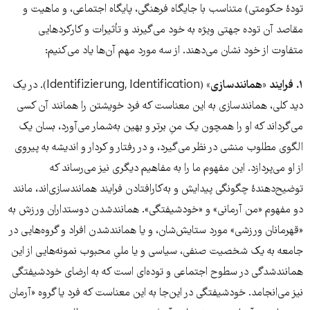
تودۀ حکومتی) متناسب با جایگاه فرهنگی، پایگاه اجتماعی، و ماهیت و
مقاصد آن توده جهتی ویژه به خود می‌گیرند و تأثیرات و کارکردهایی
متفاوت از خود نشان می‌دهند. از‌ سه مورد مهم آن‌ها یاد می‌کنیم‌:
۱. فرایند «همانندسازی»
(Identifizierung, Identification). در یک
دید کلی، همانندسازی به این معناست که فرد خویشتن را همانند آن کسی
می‌گرداند که او را همچون یک منِ برتر و بهین به‌شمار می‌آورد، بسان یک
الگوی مطلوب منشی در نظر می‌گیرد، و در رفتار و کردار و اندیشه به پیروی
از او می‌پردازد. این مفهوم ما را به مفاهیم دیگری نیز می‌رساند که
توضیح‌دهندۀ چگونگی پیدایش و به‌کارافتادن فرایند همانندسازی‌اند، مانند
دو مفهوم «من آرمانی» و «خودشیفتگی». همانندشدن دوستداران ورزش به
«قهرمانان ورزشی» مورد ستایش‌شان، و یا همانندشدن افراد و گروه‌هایی در
جامعه به یک شخصیت صنفی، سیاسی و یا ملیِ محبوب نمونه‌هایی از این
همانندشدگی در سطوح اجتماعی و توده‌ای است که به ارضای خودشیفتگی
نیز می‌انجامد. خودشیفتگی در این‌جا به این معناست که فرد یا گروه «آرمان