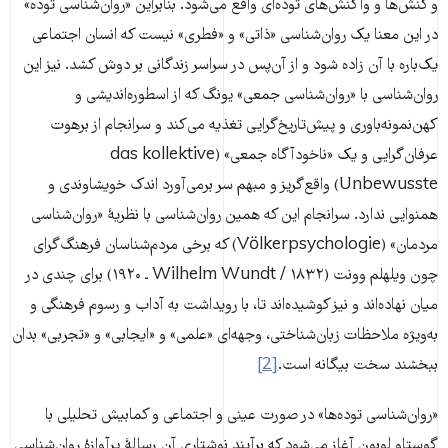
و کنش‌ها و واکنش‌های توده‌ای واقع می‌شود. بنابراین «روان‌شناسی توده»
در این معنا یک روان‌شناسی «ذاتی» و «فطری» نیست که انسان اجتماعی
یک‌باره با آن زاده شود و از آن‌پس در سراسر زندگانی بر دوش کشد. نیز این
روان‌شناسی با «روان‌شناسی جمعی» یونگ که از اسطوره‌اندیشی و
کهن‌نمونه‌باوری و پیش‌تاریخ‌گرایی تغذیه می‌‌کند و سرانجام از برهوت
عرفان‌گرایی و یک «ناخودآگاه جمعی» (das kollektive
Unbewusste) واقع‌گریز و مبهم سر برمی‌آورد اندک خویشاوندی و
همنوایی ندارد. سرانجام این که همین روان‌شناسی با نظریۀ «روان‌شناسی
مردمان» (Völkerpsychologie) که برخی مردم‌شناسان فرهنگ‌گرای
چون ویلهلم وونت (Wilhelm Wundt / ۱۸۳۲ ـ ۱۹۲۰) برای چندی در
میان نهاده‌اند و نیز کوشیده‌اند تا، با رویداشت به آداب و رسوم فرهنگی و
به‌ویژه ملاحظات زبان‌شناختی، وجهه‌ای «علمی» و «ایجابی» و «تجربی» بدان
ببخشند سخت بیگانه است.
[2]
«روان‌شناسی توده‌ها» در صورت عینی و اجتماعی و کمابیش تحلیلی با
گوستاو لوبون آغاز می‌شود که برآیند نوشتاری آن رسالۀ پرآوازۀ روان‌شناسی