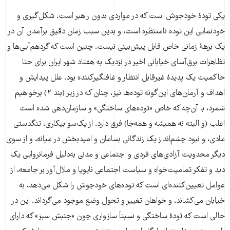
یکی تودۀ خودجوش است که در مواردی بدون راهبر است. شکل‌گیری و
خودنمایی این توده نامنتظره است، و بدین سبب زمان دقیق برآمدن آن در
یک برهۀ زمانی خاص قابل پیش‌بینی نیست. چنین است که گردهم‌آیی‌ها و
تظاهرات برق‌آسای خیابانی اخیر در نزدیک به هفتاد شهر ایران برای حتا
حاکمیت یک پدیدۀ غیرقابل انتظار و غافلگیرکننده بود. علل پیدایش و
اهداف و آرمان‌های این‌گونه توده‌ها نیز، چنان که در زیر (بند ۲) برخواهیم
شمرد، با آن‌چه که خاص «توده‌های ساختگی» و سازمان‌دهی شده است
اغلب (و البته نه همیشه و همه‌جا) فرق دارد. از یک‌سو بیکاری، تنگدستی
مادی، و نبود چشم‌انداز یک زندگانی بسامان و امیدبخش در میانه، و از سوی
دیگر محدویت آزادی‌های فردی و اجتماعی و مدنی به‌دلیل فرمانروایی یک
دید و تفکر تمامیت‌خواه و سیاست اجتماعی ناپویا و ملال‌آور بر جامعه، از
عوامل تعیین‌کننده‌ای است که توده‌های خودجوش را شکل می‌دهد، به
خیابان می‌کشاند، و خواهان تغییر و تحول وضع موجود می‌گرداند. این در
حالی است که تودۀ ساختگی و نسبتاَ سازواری چون «جنبش سبز» که دارای