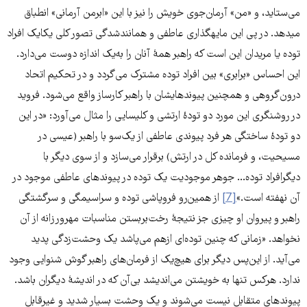
می‌ستاید، و «من» آرمان‌جوی خویش را نیز با این «ابرمن آرمانی» انطباق
می‎دهد. در پی این مایه‎گذاری عاطفی و همانندشدگی تصور کلی یکایک افراد
توده یا مریدان این است که راهبر همۀ آنان را به‌یک اندازه دوست می‌دارد.
این احساس «برابری» بین افراد توده مشترک می‌گردد و در تحکیم اتحاد
درون‌گروهی و همچنین پیوندهایشان با راهبر کارساز واقع می‌شود. فروید
در روشنگری این مورد دو تودۀ ارتشی و کلیسایی را مثال می‌آورد: «در این
دو تودۀ ساختگی هر فرد پیوندی عاطفی از یک‌سو با راهبر (عیسی در
مسیحیت، و فرمانده کل در ارتش) برقرار می‌سازد و از سوی دیگر با
دیگرافراد توده... جوهر موجودیت یک توده در پیوندهای عاطفی موجود در
آن نهفته است.»
[7]
از همین‌رو فروپاشی توده و سراسیمگی و سرگشتگی
راهبر و پیروان او چیزی جز نتیجۀ رخت‌بربستن مناسبات مهرورزانه از آن
نخواهد. «زمانی که چنین توده‌ای ازهم می‌پاشد یک وحشت‌زدگی پدید
می‌آید. از این‌پس دیگر برای هیچ‌یک از فرمان‌های راهبر گوش شنوایی وجود
ندارد. هرکس تنها به خویشتن می‌اندیشد بی‌آن که در اندیشۀ دیگران باشد.
پیوندهای متقابل نیست می‌شوند و یک وحشت بسیار شدید و غیرقابل