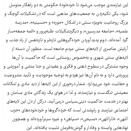
این نیازمندی موجب می‌شود تا خرده‌تودۀ حکومتی به دو راهکار متوسل
شود: یکی تکیه‌زدن به جمعیت‌های مذهبی است که در تشکیلات کوچک و
بزرگ روحانیتِ به‌ویژه سنتی در اشکال «حوزه» و «حسینیه»، «مدرسه
علمیه»، «جامعه مدرسین»، و دیگرتشکیلات طلبه‌پرور و «ائمه جمعه»ساز
گرد آمده‌اند. دوم پدیدآوردن خرده‌گروهایی تازه‌تر و تازه‌نفس از راه جذب و
آرایش عناصری از لایه‌های سنتی مردم جامعه است. منظور آن دسته از
لایه‌های سنتی شهری و به‌خصوص روستایی است که حاکمیت با آن‌ها
وجوه مشترکی در سطوح ذهنی و فکری و عقیدتی و حتا منشی و آموزشی و
پرورشی دارد و به نام آن‌ها نیز هردم به توجیه موجودیت و تأیید مشروعیت
و حقانیت خود می‌پردازد. شمار درخوری از این لایه‌ها از دید مادی و امکانات
معیشتی تنگدست و نیازمندند و لذا در هوای یک زندگانی مادی بسامان و
بهتر در خدمت حاکمیت دینی‌ـ‌سیاسی درمی‌آیند. درکل از دل این لایه‌های
اجتماعی نیازمند و رام‌شدنی است که خرده‌گروها و خرده‌توده‌های «حزب
اللهی»، «ثاراللهی»، «بسیجی»، «سپاهی» و غیره سربرآورده‌اند و همچون
نهادهایی وابسته و وفادار و گوش‌به‌فرمان تثبیت یافته‌اند. این