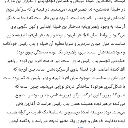
نیست. بامعناترین نمونۀ تاریخی و همزمان تجدیدپذیر و تکراری این مورد را
در «قبیلۀ نخستین» (به تعبیر فروید) می‌بینیم، در قبیله‌ای که سرآغاز تاریخ
اجتماعی نوع بشر را رقم زده است. فروید براین نظر است که تودۀ ساختگیِ
آراسته به وجود راهبر برپایۀ ساختار این قبیلۀ ابتدایی و کهن‌الگویی پای
می‌گیرد و روابط میان افراد فرمان‌بردار توده و راهبر فرمان‌فرما نیز همچون
مناسبات میان مردان سربه‌زیر و سراپا مطیع آن قبیله و پدرـ رئیس خودکامه
و خودشیفته‌‌شان است. باری، راهبر در یک تودۀ ساختگی چون تودۀ
حکومتی تجسم پدرـ رئیس بدوی است. نیز اطاعت افراد این توده از راهبر
القاکنندۀ اطاعت افراد قبیلۀ بدوی از سرکرده‌شان است. پس آن‌چه که
دیرزمانی بر مناسبات موجود میان افراد قبیله و پدرـ رئیس حاکم بوده است
با شکل‌گیری هر تودۀ ساختگی تازه‌تر نوزایی می‌شود. چنین است که
بنیان‌گذار روان‌کاوی در گفت‌وگو از روان‌شناسی چنین توده‌ای تصریح
می‌کند: «راهبر توده همیشه همان پدرـ رئیس هراسناک آغازین باقی
می‌ماند. توده پیوسته آمادۀ تن‌سپردن به سلطۀ یک قدرت بی‌کرانه هست.
توده به‌غایت خواهان و جویای یک مظهر قدرت می‌باشد و به‌گفتۀ لوبون