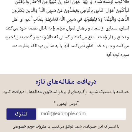
طلاکوب نوشته شده: يَا أَيُّهَا الَّذِينَ آمَنُوا إِنَّ كَثِيرًا مِنَ الْأَحْبَارِ وَالرُّهْبَانِ
لَيَأْكُلُونَ أَمْوَالَ النَّاسِ بِالْبَاطِلِ وَيَصُدُّونَ عَنْ سَبِيلِ اللَّهِ ۗ وَالَّذِينَ يَكْنِزُونَ
الذَّهَبَ وَالْفِضَّةَ وَلَا يُنْفِقُونَهَا فِي سَبِيلِ اللَّهِ فَبَشِّرْهُمْ بِعَذَابٍ أَلِيمٍ ای اهل
ایمان، بسیاری از علماء و راهبان اموال مردم را به باطل طعمه خود می‌کنند
و (خلق را) از راه خدا منع می‌کنند و کسانی که طلا و نقره را گنجینه و ذخیره
می‌کنند و در راه خدا انفاق نمی‌کنند آنها را به عذابی دردناک بشارت ده.
سوره توبه آیه
دریافت مقاله‌های تازه
خبرنامه را مشترک شوید و گزیده‌ای از پرخواننده‌ترین مقاله‌ها را دریافت کنید
آدرس ایمیل
*
با اشتراک این خبرنامه، شما توافق می‌کنید با
مقررات حریم خصوصی