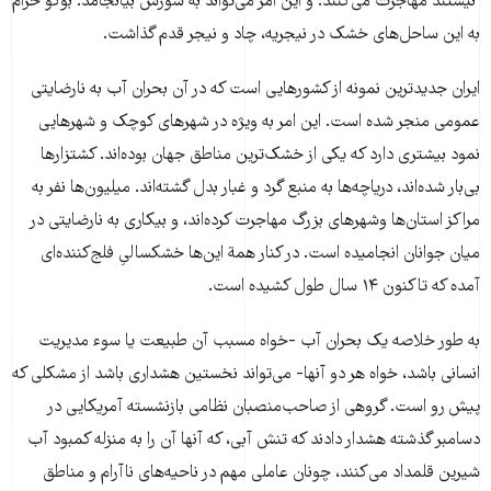
نیستند مهاجرت می‌کنند. و این امر می‌تواند به شورش بیانجامد. بوکو حرام
به این ساحل‌های خشک در نیجریه، چاد و نیجر قدم گذاشت.
ایران جدید‌ترین نمونه از کشورهایی است که در آن بحران آب به نارضایتی
عمومی منجر شده است. این امر به ویژه در شهرهای کوچک و شهرهایی
نمود بیشتری دارد که یکی از خشک‌ترین مناطق جهان بوده‌اند. کشتزارها
بی‌بار شده‌اند، دریاچه‌ها به منبع گرد و غبار بدل گشته‌اند. میلیون‌ها نفر به
مراکز استان‌ها وشهرهای بزرگ مهاجرت کرده‌اند، و بیکاری به نارضایتی در
میان جوانان انجامیده است. در کنار همة‌ این‌ها خشکسالیِ فلج‌کننده‌ای
آمده که تاکنون ۱۴ سال طول کشیده است.
به طور خلاصه یک بحران آب -خواه مسبب آن طبیعت یا سوء مدیریت
انسانی باشد، خواه هر دو آنها- می‌تواند نخستین هشداری باشد از مشکلی که
پیش رو است. گروهی از صاحب‌منصبان نظامی بازنشسته آمریکایی در
دسامبر گذشته هشدار دادند که تنش آبی، که آنها آن را به منزله کمبود آب
شیرین قلمداد می‌کنند، چونان عاملی مهم در ناحیه‌های ناآرام و مناطق