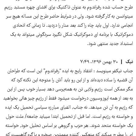
طرح حساب شده رفراندوم به عنوان تاکتیک برای افشای چهره مستبد رزیم
میتوانسن به کار گرفته شود. ولی در شرایط حاضر طرح این مساله هیچ سر
انجامی ندارد. اول باید چاه را کند بعد منار را دزدید. تا زمانی که اتحادی
دموکراتیک با برنامه ای دموکراتیک شکل نگیرد سرنگونی میتواند به یک
استبداد جدید منتهی شود.
نیک
۳۰ بهمن ۱۳۹۶، ۷:۴۹
جناب نیکفر مینویسد : انتقاد رایج به ایده “رفراندوم” این است که طراحان
آن قضیه را ساده دیده‌اند و از این رو باید آنان را متوجه این نکته کرد که
مگر ممکن است رژیم ولایی تن به همه‌پرسی دهد بسیار خوب پس از این
به بعد از همه اپوزوسیون درخواست میشود فقط از رژیم چیز هائی بخواهید
که رژیم به آن تن میدهد. نه جناب, الفبای مبارزه سیاسی تحمیل یک ایده
و خواسته به رژیم است. اما قبل از تحمیل ابتدا میباید جامعه/ ملت حول
یک خواسته متحد شوند. هر حزب و گروهی بر اساس تحلیل خود, خواسته
ای را مطرح میکند که منعکس کننده مهمترین صخره و یا گره گاهیست که