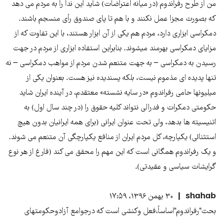
من از طرح رفراندوم (در میانه اعتراضات) شاید این ندا را به مردم می دهد
که بصورت مجزا عمل نکنند و با هم تا پای صندوق رأی منسجم باشند.
دمکراسی ابزاری دارد، مردم هم یکی از آن ابزار هستند، با این تفاوت که از
مزایای دمکراسی بهرمند میشوند. بنابراین استفاده ابزاری از مردم در جهت
رسیدن به دمکراسی – به جهت متنعم شدن مردم از مواهب دمکراسی – نه
تنها پدیده ای مذموم نیست، بلکه پسندیده نیز هست. بعنوان یکی از
میلیونها حامی رفراندوم «در سایه نشسته» معتقدم، در آینده ایران شاید
حکومتی دمکرات و فدرالی نتواند کلیه حقوق را (در چند سال اول) به
اتنیسیته ها بدهد، ولی تحت عنوان ایرانی (برای همه ایرانیان بدون هیچ
استثنائی) یکپارچه، کل مردم ایران از منافع یکپارچگی آن متنعم می شوند.
و یک رفراندوم همگانی است که این مهم را محقق می کند (فارغ از هر نوع
گرایشات سیاسی و عقیدتی).
shahab
۳۰ بهمن ۱۳۹۶، ۱۷:۵۹
بحث"رفراندوم"اساساً،فعل وکنشی است که درجوامع آزادوحکومتهای