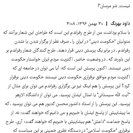
نیست, شر مرسان"!
داود بهرنگ
۳۰ بهمن ۱۳۹۶، ۳:۰۸
با سلام برداشت من از طرح رفراندم این است که طراحان این شعار برآنند که
متولیان "حکومت دینی" در ایران را ـ صرف نظر از برگزار شدن یا نشدن
رفراندم ـ در برابر یک پرسش دینی قرار دهند. طرح کنندگان شعار رفراندم بر
این باورند که ـ در وضعیت حاضر ـ اکثریت مردم ایران خواستار حکومت
دینی نیستند. اکنون پرسش این است که: آیا می توان در جامعه ای که
اکثریت مردم موافق برقراری حکومت دینی نیستند حکومت دینی برقرار
کرد؟ این پرسش را هم اینک نیز بی برگزاری رفراندم می توان برای مثال از
"آیت الله سیستانی" یا امثال ایشان پرسید. می توان از دانشگاه الازهر
پرسید. این پرسش را از استاد دانشور محسن کدیور هم می توان پرسید ـ که
ما پیشاپیش از پاسخ ایشان با خبریم و می دانیم که خواهند گفت: نه. از
پاسخ جماعت "داعش" هم پیشاپیش با خبریم که خواهند گفت: آری. طرح
برقراری "حکومت اسلامی" در دستگاه نظری خمینی بر این مبناست که