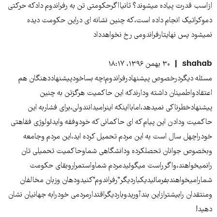
ازاسب قدرت پیاده میشوند؟ ثانیااگرحکومتی تن به رفراندوم دادکه حرکتی
دموکراتیک انجام داده است،که چنین نشانه ای دراین حکومت دیده
نمیشود پس نهایتارفراندومی رخ نخواهدداد
shahab
۳۰ بهمن ۱۳۹۶، ۱۸:۱۷
مسئله دیگردرخصوص پیشنهادرفراندوم؛چه بساخودپیشنهاددهنگان هم
اعتقادواطمینان داشته ودارندکه این حاکمیت هرگزتن به چنین
پیشنهادخطرناکی نمیدهد،امابااینکه اینرامیدانندولی،برای فشاربه این
حاکمیت ودادن این پیام که ای حاکمانی که خودوفقه وایدئولوژی فقاهتی
خودراچهل سال است به این مردم تحمیل کرده اید،این مردم وجامعه
وبخصوص جوانان تحصلکرده ودانشگاهی شماوحاکمیت تحمیلی تان
رانمیخواهند،واگرراست میگوئیدمردم شماواستمراروبقای حکومت
شمارامیخواهندبفرمائیدیکباردیگر"رفراندوم"کنیدودهان وزبان مخالفان
ومنتقدان رابیشترازاین بندآوریدوباردیگراقتدارمردمی خودرابه جهانیان نشان
دهید!