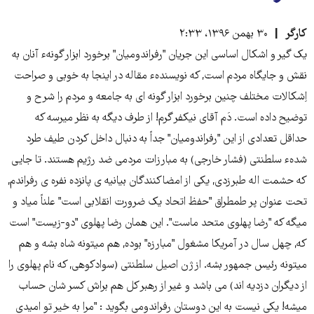
کارگر
۳۰ بهمن ۱۳۹۶، ۲:۳۳
یک گیر و اشکال اساسی این جریان "رفراندومیان" برخورد ابزار گونهء آنان به
نقش و جایگاه مردم است, که نویسندهء مقاله در اینجا به خوبی و صراحت
اِشکالات مختلف چنین برخورد ابزار گونه ای به جامعه و مردم را شرح و
توضیح داده است. دَم آقای نیکفر گرم! از طرف دیگه به نظر میرسه که
حداقل تعدادی از این "رفراندومیان" جداً به دنبال داخل کردن طیف طرد
شدهء سلطنتی (فشار خارجی) به مبارزات مردمی ضد رژیم هستند. تا جایی
که حشمت اله طبرزدی, یکی از امضاکنندگان بیانیه ی پانزده نفره ی رفراندم,
تحت عنوان پر طمطراق "حفظ اتحاد یک ضرورت انقلابی است" علناً میاد و
میگه که "رضا پهلوی متحد ماست". این همان رضا پهلوی "دو-زیست" است
که, چهل سال در آمریکا مشغول "مبارزه" بوده, هم میتونه شاه بشه و هم
میتونه رئیس جمهور بشه. از ژن اصیل سلطنتی (سوادکوهی, که نام پهلوی را
از دیگران دزدیه اند) می باشد و غیر از رهبر کل هم براش کسر شان حساب
میشه! یکی نیست به این دوستان رفراندومی بگوید : "مرا به خیر تو امیدی