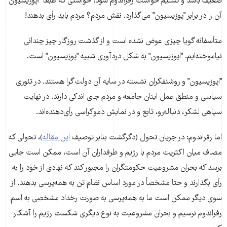
ضعیف باشد و تسلیم خواست رفراندوم شود، خواستی که طبعا "اپوزیسیون"
آن را در برابر "پوزیسیون" می‌گذارد. نقش مردم؟ مردم باید رأی بدهند!
متأسفانه گویا چیزی عوض نشده است و از گذشت روزگار چیز چندانی
نیاموخته‌ایم. "اپوزیسیون" به شکل دردآوری شبیه "پوزیسیون" است.
"اپوزیسیون" و روشنفکران نشسته در سایه آن دولت‌گرا هستند. در تئوری
سیاسی و منطق عمل اینان جامعه و مردم جای اندکی دارند. در نهایت
سیاهی لشکر، دنباله‌رو، تابع و در نمایش دموکراسی رأی‌دهنده‌اند.
اما رفراندوم: در جریان تحول (دگرگشت بنابر توصیف
این مقاله
)، تحولی که
مصاف میان اکثریت مردم با رژیم و طرفداران آن است، ممکن است جایی
برسد که بحران مشروعیت حکومتگران را مجبور کند که نهادی از خود را به
رأی بگذارند و حتا مشخصاً در مورد اساس نظام تن به همه‌پرسی بدهند. از
سوی دیگر ممکن است ما به همه‌پرسی به صورت رخداد مشخصی به اسم
رفراندوم نرسیم و بحران مشروعیت به نوع دیگری شکست رژیم را آشکار