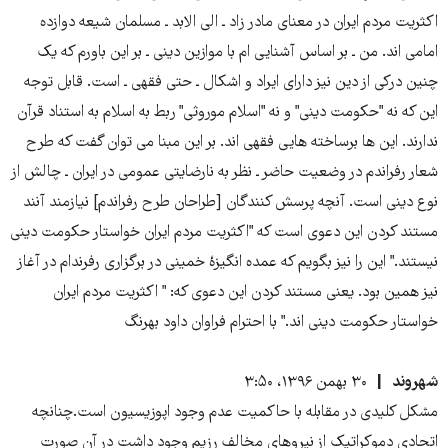
اکثریت مردم ایران در معنای مادر زاد ـ الی الابد ـ مسلمان شیعه دوازده
امامی اند. من ـ بر اساس آشنایی ام با موازین دینی ـ بر این باورم که یک
چنین درکی از دین نیز دارای ایراد و اشکال ـ حتی فقهی ـ است. قابل توجه
این که نه "حکومت دینی" و نه "اسلام موروثی" ربط به اسلام به استناد قرآن
ندارند. این ها برساخته هایی فقهی اند. بر این مبنا می توان گفت که طرح
شعار رفراندم در وضعیت حاضر ـ نظر به نارضایتی عمومی در ایران ـ چالش از
نوع دینی است. آنچه پرسش کنندگان [طراحان طرح رفراندم] نیازمند آنند
مستند کردن این دعوی است که "اکثریت مردم ایران خواستار حکومت دینی
نیستند." این را نیز بگویم که عمده انگیزۀ خمینی در برگزاری رفرندام در آغاز
نیز همین بود. یعنی مستند کردن این دعوی که: " اکثریت مردم ایران
خواستار حکومت دینی اند." با احترام فراوان داود بهرنگ
شهروند
۳۰ بهمن ۱۳۹۶، ۳:۵۰
مشکل کلیدی در مقابله با حاکمیت عدم وجود اپوزیسیون است.چنانچه
اتحادی دموکراتیک از نیروهای مخالف رزیم وجود داشت در آن صورت