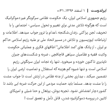
ایراندوست
۱ اسفند ۱۳۹۶، ۰:۳۱
رژیم جمهوری اسلامی ایران، یک حکومت نظامی سرکوبگر غیر دموکراتیک
است که هرگونه تلاش مدنی برای تغییر و تحول سیاسی- اجتماعی را با
تحریف، لجن پراکنی ،زندان،شکنجه ،اعدام یا ترور جواب میدهد. اطلاعات و
ارتباطات اپوزیسیون و تلاش در مسیر اتحاد ملی بر علیه رژیم اسلامی حاکم
بر ایران ، از پاتک های "ضد اطلاعاتی" اطاقهای فکری و عملیاتی حکومت
ولایت فقیه و نظامیان سپاهی قاچاقچی ، ضربه و شکست‌های جبران
ناپذیری تاکنون خورده و میخورد. تنها راه نجات ایران سرنگونی رژیم
اسلامی است و تنها شیوه کم هزینه که استقلال و تمامیت ارضی ایران را
تضمین میکند ، بیداری بخشی از بدنه نظامی در ارتش است تا جواب مشت
را با مشت بدهد. مسلما باید حمایت مردمی از این حرکت ضربه ایی باشد تا
کشور دچار اغتشاش نشود. تجربه یونان، پرتغال و حتا شیلی و امریکای
لاتین در پروسه دموکراتیزه شدن، قابل تأمل و تعمق است !