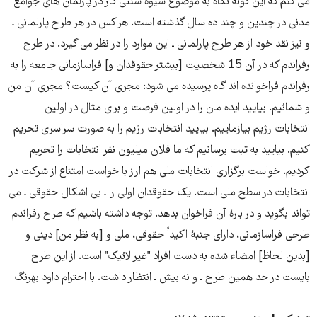
می کنم که این گونه نگاه به موضوع شیوۀ سنتی کار در پارلمان های جوامع
مدنی در چندین و چند ده سال گذشته است. هر کس در هر طرح پارلمانی ـ
و نیز نقد خود از هر طرح پارلمانی ـ این موارد را در نظر می گیرد. در طرح
رفراندم که در آن 15 شخصیت [بیشتر حقوقدان و] فراسازمانی جامعه را به
رفراندم فراخوانده اند گاه پرسیده می شود: مجری آن کیست؟ مجری آن من
و شمائیم. بیایید ایده مان را در اولین فرصت و برای مثال در اولین
انتخابات رژیم بیازماییم. بیایید انتخابات رژیم را به صورت سراسری تحریم
کنیم. بیایید به ثبت برسانیم که ما فلان میلیون نفر انتخابات را تحریم
کردیم. خواست برگزاری انتخابات ملی هم ارز با خواست امتناع از شرکت در
انتخابات در سطح ملی است. یک حقوقدان اولی را ـ بی اشکال حقوقی ـ می
تواند بگوید و در بارۀ آن فراخوان بدهد. توجه داشته باشیم که طرح رفراندم
طرحی فراسازمانی، دارای جنبۀ اکیداً حقوقی، ملی و [به نظر من] دینی و
[بدین لحاظ] امضاء شده به دست افراد "غیر لائیک" است. از این طرح
بایست در حد همین طرح ـ و نه بیش ـ انتظار داشت. با احترام داود بهرنگ