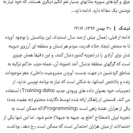
عراق و کردهای سوریه مثالهای بسیار غم انگیز دیگری هستند، که خود نیاز به
نوشتن یک مقاله دارد. ادامه دارد...
تیشک
۳۰ بهمن ۱۳۹۶، ۱۷:۱۶
ادامه از قبلی: اِعمال بیش از صد سال استبداد، این پتانسیل را بوجود آورده
تا به محض ایجاد خلاء قدرت، مردم هر استان و منطقه ای آرزوی دیرینه
شان برای آزادی را در تجزیه کشور دنبال کنند، و این دقیقا همان چیزی
است که گرگهای منطقه بدنبال آنند (نمونه آن، حمله حزب حاکم ترکیه به
مناطق کردنشین در جهت بدست آوردن مشروعیت داخلی). مغز موجودات
زنده و بالاخص انسانها، به شکلی است که نیاز به برنامه نویسی ندارد، از
تجربیات خود بعنوان داده های ورودی جدید (Training data) استفاده
می کند. قسمتی از راهکار ارائه شده توسط نگارنده محترم (به عقیده بنده)
یکی از هزاران نقشه راهی است (Programming)که ممکن است به
تجزیه ایران (اصطلاحِ "خلع ید جبهه به جبهه") ختم شود. اما این تنها یکی از
احتمالات از میان هزاران احتمالی است که ممکن است رخ دهد. برداشت