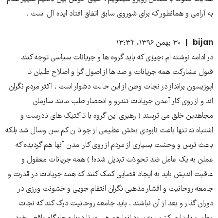
به آرامی و همانطور که برای شوروی سابق اتفاق افتاد ایده آل است .
bijan
۳۰ بهمن ۱۳۹۶، ۱۳:۳۲
در ادامه نوشته ام :چیزی که باید گروه ها و جریانات سیاسی توجه کنند
قبول مشارکت همه جریانات و صداها از اصول گرا و اصلاح طلبان تا
اپوزیسون برانداز در نجات وطن از این حالت دشوار است . اکثر مردم نگران
اند و از روی کار آمدن جریانات تندرو و انحصار طلب مانند سازمان
مجاهدین خلق می ترسند ( رهبری این گروه با تاکتیک های نادرست و
اشتباه نه تنها باعث نابودی بخش عظیمی از جوانا ن کم سن وسال شد بلکه
باعث ترس و وحشت بسیاری از مردم از روی کار امدن آنها هم گردیده که
عملن به یک عامل ضد تحولات تبدیل شده! ) همه جریانات معقول و
عاقبت اندیش باید به ایجاد فضایی کمک کنند که همه جریانات در قدرت و
جامعه روحانیت و اقشار مذهبی نگران انتقام جویی و خشونت ورزی در
دوران گذار و بعد از آن نباشند . باید جامعه روحانیت درک کند که نجات