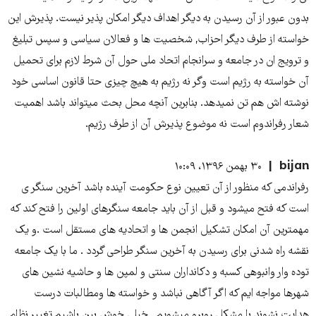
بدون عبور از آن رسیدن به دیگر اهداف دیگر امکان پذیر نیست. پذیرش این
خواسته از طرف دیگر احزاب, شخصیت ها و فعالان سیاسی و سپس تبلیغ
و ترویج ان در جامعه و سرانجام اتحاد ملی حول آن شرط لازم برای تحمیل
آن خواسته به رژیم است وگر نه رژیم به هیچ چیزی حتا قانون اساسی خود
نوشته اش هم تن نمیدهد. بنابرین آنچه محل بحث میتواند باشد اهمیت
شعار رفراندوم است نه موضوع پذیرش آن از طرف رژیم.
bijan
۳۰ بهمن ۱۳۹۶، ۱۰:۰۹
رفراندمی که منظور از آن تعیین نوع حکومت آینده باشد آخرین سنگر ی
است که فتح میشود و قبل از آن باید جامعه سنگرهای اولین را فتح کند که
مهمترین آن امکان تشکیل انجمن ها و اتحادیه های مستقل است .و یک
نقشه راه شدنی برای رسیدن به آخرین سنگر طراحی گردد . ما با یک جامعه
توده وار وانبوهی کسبه و دکانداران سنتی و لمپن ها و حاشیه نشین های
شهرها مواجه ایم که اگر آگاهی نباشد و خواسته ها ومطالبات درست
هدایت نشوند با مشکل روبرو میشویم . خیلی خوش بین باشیم تغییر نظام