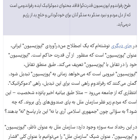
طرح رفراندوم اپوزیسیون قدرت‌گرا فاقد محتوای دموکراتیک ایده رفراندومی است
که از دل مردم و نبرد سنگر به سنگر آنان برای خودگردانی و خلع ید از رژیم
درمی‌آید.
در
جای دیگری
نوشته‌ام که یک اصطلاح من‌درآوردی "اپوزیسیون" ایرانی،
عنوان "پوزیسیون" است که منظور از آن قدرت حاکم است. "اپوزیسیون"
خود را در تقابل با "پوزیسیون" تعریف می‌کند. طبق منطق تقابل،
"اپوزیسیون" نیرویی است که می‌خواهد زمانی به "پوزیسیون" تبدیل شود.
گمان می‌کنند که رفراندوم راهی است برای این تبدیل، راهی "دموکراتیک".
انتظاری که از جامعه می‌رود − مثلا طبق بیانیه اخیر پانزده شخصیت − این
است که مردم زیر نظر سازمان ملل به پای صندوق‌های رأی بروند. که چه
شود؟ به سؤالی چون "جمهوری اسلامی آری یا نه" این بار پاسخ "نه" بدهند؟
در این رخداد سه سوژه وجود دارد: سازمان ملل به عنوان ناظر، "اپوزیسیون"
و "پوزیسیون". عنوان شیک "سازمان ملل" را می‌توانیم با عنوان کلی "فشار