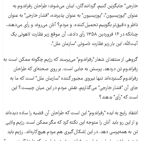
خارجی" جایگزین کنیم. گردانندگان، اینان می‌شوند: طراحان رفراندوم به
عنوان "اپوزیسیون"، "پوزیسیون" به عنوان پذیرنده، "فشار خارجی" به عنوان
ناظر و دقیق‌تر بگوییم تحمیل‌کننده. و مردم؟ آنان می‌روند و رأی می‌دهند،
چنانکه در ۱۲ فروردین ۱۳۵۸ رأی دادند، آن موقع زیر نظارت لاهوتی یک
آیت‌الله، این بار زیر نظارت ناسوتی "سازمان ملل".
گروهی از منتقدان شعار "رفراندوم" می‌پرسند که رژیم چگونه ممکن است به
رفراندوم تن دردهد. پرسش به جایی است. بر روی صحنه‌ای که طراحان
رفراندوم گسترده‌اند تنها نیروی مجبور کننده "سازمان ملل" است که ما به
جای آن "فشار خارجی" می‌گذاریم. نقش مردم در این میان چیست؟ این
است که "رأی" بدهند؟
انتقاد رایج به ایده "رفراندوم" این است که طراحان آن قضیه را ساده دیده‌اند
و از این رو باید آنان را متوجه این نکته کرد که مگر ممکن است رژیم ولایی
تن به همه‌پرسی دهد. در این اِشکال‌گیری هم مردم هیچ‌کاره‌اند. رژیم باید