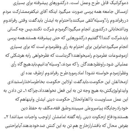
دموکراتیک قابل طرح وعمل است. درکشورهای پیشرفته برای بسیاری
ازمسائل جامعه همه پرسی صورت میگیرد اینکه آقای نیکفرممشارکت مردم
دررفراندوم را،"وسیله"تلقی میکنندبااحترام به ایشان بایدگفت وقتی رفراندوم
ویاانتخاباتی درکشوری انجام میگیرداگرمردم شرکت نکنند،پس چه کسانی
بایدشرکت کنند!؟ گفتیم درکشورهایی که حتی پیشرفته هستندهمه پرسی
انجام میگیرد؛بنابراین برای احترام به رأی ونظَرمردم است که برای بسیاری
ازموضوعات نطرمردم رامیخواهند؛اگربناست که نظرخواهی رابه هرشکلی که
عملیاتی شود،راونظردهندگان راکه مردند،"وسیله"بدانیم،بایدهیچ گاه رأی
ونظرازمردم خواسته نشود! امادرموردطرح رفراندوم ازطرف عده ای
ازمخالفان این حکومت،بایدگفت اولااین حکومت بخاطرساختاراستبدادی
وایدئولوژیکش،به هیچ وجه تن به این فعل نخواهدداد،چراکه ۱ــ تن دادن به
این عمل مساویست باالغاوانحلال حکومت دینی ایشان واینهاهم که
خودرادرجایگاه پیامبروعلی میبینندوطبق فقه،مکلف به حفظ دین
هستندودفاع ازحکوت دینی رابه گفته امامشان ازاوجب واجبات میذانند! ۲ــ
بفرض محال که بافشارازخارج هم تن به این کنش ضدخودبدهندآیابراحتیی