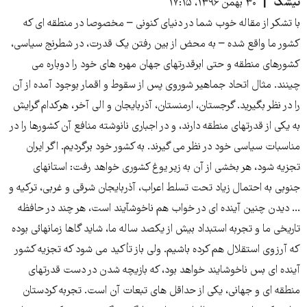
تیشک
۳۰ بهمن ۱۳۹۶، ۱۷:۱۵
با تشکر از مقاله خوب شما در دنیای کنونی – مخصوصا در منطقه ای که
کشور ما واقع شده – به محض از بین رفتن یک قدرت، در شطرنج سیاسی،
کشورهای منطقه و حتی ابرقدرتهای جهان مهره های خود را دوباره می
چینند. مثال اتحاد جماهیر شوروی پس از سقوط و اقمار بوجود آمده از آن
را در نظر بگیرید. گرجستان، ارمنستان، آذربایجان و الی آخر، هرکدام گرایش
به یکی از قدرتهای منطقه دارند، و در اجباری نانوشته منافع آن کشورها را در
مناسبات سیاسی خود در نظر می گیرند. به کشور خود برگردیم. اگر ایران
تجزیه شود، هر بخشی از آن به زیر یوغ کشوری خواهد رفت: استانهای
جنوبی به احتمال زیاد تحت تسلط اعراب، آذربایجان شرقی و غربی، ترکیه و
... دیدن چنین آینده ای در خواب هم ناخوشآیند است، هر چند در حافظه
تاریخی ما و تجربه استبداد بیش از یکصد ساله ما، شاید گاها زمانهائی بوده
که آرزوی استقلال هم کرده باشیم. ولی باز تأکید می شود که تجزیه کشور
آینده ای بس ناخوشایند خواهد بود، که بازیچه شدن در دست قدرتهای
منطقه ای و جهانی، یکی از حداقل های تبعات آن است. تجربه کردستان