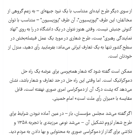
از سوی دیگر طرح ایده‌ای متناسب با یک نبرد جبهه‌ای – به زعم گروهی از
مخالفان: این طرف "اپوزیسیون"، آن طرف "پوزیسیون" – متناسب با توان
کنونی جنبش نیست. وقتی هنوز نتوان در یک دانشگاه در را به روی "نهاد
نمایندگی رهبری" بست، طرح شعاری در مورد یک عمل فیصله‌بخش در
سطح کشور تنها به یک تعارف ایرانی می‌ماند: بفرمایید رأی دهید، منزل از
خودتان است.
ممکن است گفته شود که شعار همه‌پرسی برای عرضه یک راه حل
دموکراتیک است. اما وقتی این راه حل در حد تعارف و شعار باشد، نشان
می‌دهد که پشت درک آن از دموکراسی امری صوری نهفته است، قابل
مقایسه با «میزان رأی ملت استِ» امام خمینی.
اگر گفته می‌شد مجلس مؤسسان، باز − در عین آماده نبودن شرایط برای
طرح شعار لزوم تشکیل آن − می‌شد نوعی مرزبندی با تجربه ۱۳۵۸ و
تلاشی برای گذار از دموکراسی صوری به محتوایی و بها دادن به مردم دید.