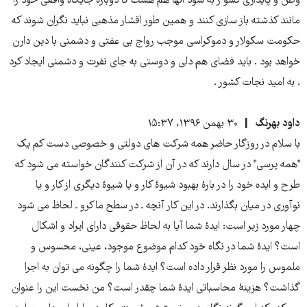
وطن و پایداری کشو ر به سود انها هم هست تا دوباره جایگاه واقعی خود را
مانند کذشته باز سازی کنند و همین طور اقشار مذهبی نباید نگران شوند که
حکومت سکولار و دموکراسی موجب رواج بی عفتی و دشمنی با دین دارن
خواهد بود . باید فضای هم دلی و دوستی به جای نفرت و دشمنی ایجاد کرد
. به امید نجات کشور .
داود بهرنگ
۳۰ بهمن ۱۳۹۶، ۱۵:۳۷
با سلام در روزگار حاضر همه شرکت های دولتی و خصوصی دست کم یک
"همه پرسی" در سال دارند که در آن از شرکت کنندگان خواسته می شود که
طرح و ایده خود را در بارۀ بهبود شیوۀ کار و یا شیوۀ دیگری از کار و یا
نوآوری در میان بگذارند. در این کار آنچه ـ در سطح ماکرو ـ لحاظ می شود
چهار مورد زیر است: ایدۀ شما آیا به لحاظ حقوقی دارای ایراد و اشکال
است؟ ایدۀ شما در نگاه خود کدام موضوع موجود، عینی، محسوس و
ملموس را مورد نظر قرار داده است؟ ایدۀ شما را چگونه می توان به اجرا
گذاشت؟ هزینۀ محاسباتی ایدۀ شما چقدر است؟ من نخست این را عنوان