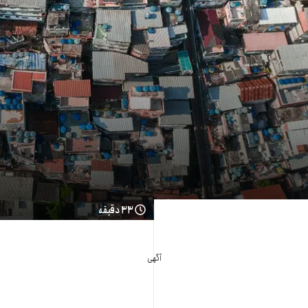
۳۳ دقیقه
آگهی