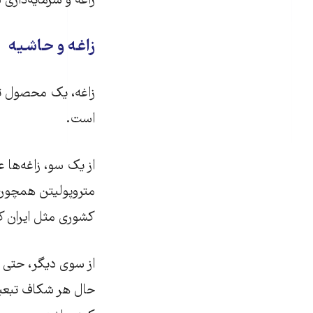
زاغه و سرمایه‌داری 
زاغه و حاشیه
زاغه،‌ یک محصول ت
است.
از یک سو، زاغه‌ها 
متروپولیتن همچون ب
کشوری مثل ایران ک
از سوی دیگر، حتی وق
حال هر شکاف تبعیض‌