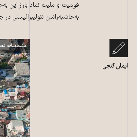
قومیت و ملیت نماد بارز این به‌ح
به‌حاشیه‌راندن نئولیبرالیستی در جه
زاغه حاشیه ریو دژانیر
نمایش
مشخصات تصو
ایمان گنجی