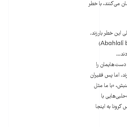
ن می‌کنند، با خطر
ی این خطر بارزند.
از یک سو، همان طور که یک عضو برجسته جنبش زاغه‌نشین‌ها (Abahlali baseMjondolo)
دند...
 دست‌هایمان را
د. اما پس فقیران
نبش، «با ما مثل
حلبی‌هایی با
کرونا به اینجا