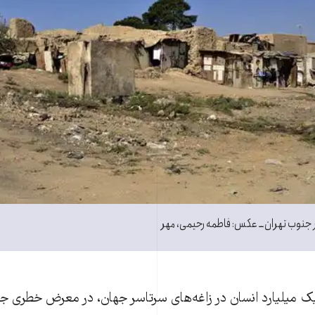
در جنوب تهران ــ عکس: فاطمه رحیمی، مهر
پندمی کووید۱۹، یک میلیارد انسان در زاغه‌های سرتاسر جهان، در معرض خطری ج