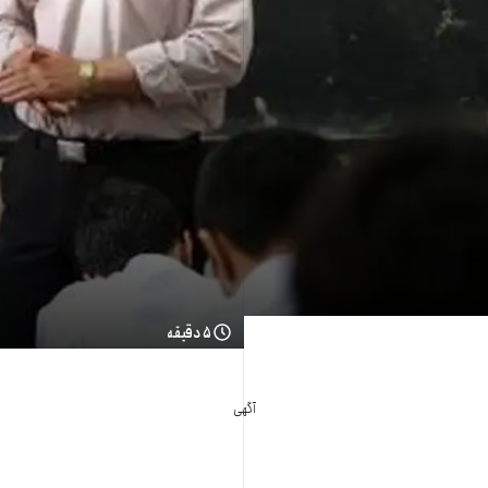
۵ دقیقه
آگهی